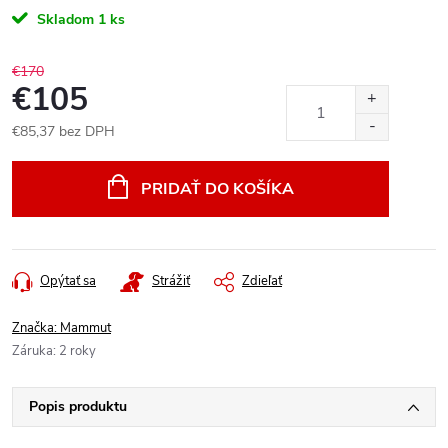
Skladom
1 ks
€170
€105
€85,37 bez DPH
Jednotková
cena:
PRIDAŤ DO KOŠÍKA
Opýtať sa
Strážiť
Zdieľať
Značka:
Mammut
Záruka
:
2 roky
Popis produktu