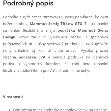
Podrobný popis
Pohodlie a rýchlosť sa stretávajú v našej populárnej kolekcii
bežeckej obuvi
Mammut Sertig TR Low GTX
. Tieto topánky
sú ľahké, flexibilné a majú
podrážku Mammut Swiss
Design
, ktorá zaručuje vynikajúcu odozvu a spoľahlivú
priľnavosť. Ich priedušný sieťovaný predný diel udržuje Vaše
nohy chladné, aj keď už cítite únavu. Vysoko pružná
stredná
podrážka EVA
a penová podšívka na členkoch
poskytujú výnimočný komfort, čo robí tieto topánky
ideálnym spoločníkom pre Vaše stredne dlhé behy.
Vlastnosti:
Odpružená medzipodrážka na trailové behy na stredné