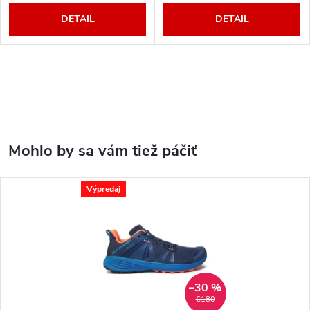
DETAIL
DETAIL
Výpredaj
–30 %
€180