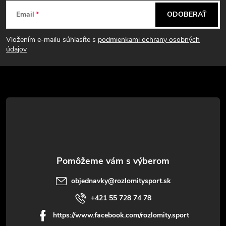
Z
Email
ODOBERAŤ
á
Vložením e-mailu súhlasíte s
podmienkami ochrany osobných
p
údajov
ä
t
i
e
objednavky
@
rozlomitysport.sk
+421 55 728 74 78
https://www.facebook.com/rozlomity.sport