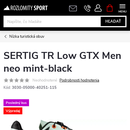
Prejsť
NÁKUPN
KOŠÍK
na
obsah
HĽADAŤ
Nízka turistická obuv
SERTIG TR Low GTX Men
neo mint-black
Neohodnotené
Podrobnosti hodnotenia
Kód:
3030-05000-40251-115
Posledný kus
Výpredaj