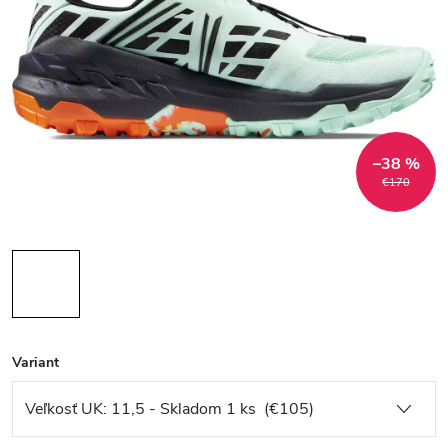
–38 %
€170
Variant