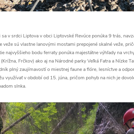
 sa v srdci Liptova v obci Liptovské Revúce ponúka 9 trás, nav
ve veže sú vlastne lanovými mostami prepojené skalné veže, pr
ie najvyššieho bodu ferraty ponúka majestátne výhľady na vrchy
 (Krížna, Frčkov) ako aj na Národné parky Veľká Fatra a Nízke Ta
ník plný zaujímavostí o miestnej faune a flóre, lesníctve a odpo
u využívať v období od 15. júna, pričom pohyb na nich je dovo
padom slnka.