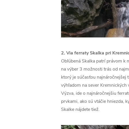
2. Via ferraty Skalka pri Kremnic
Obľúbená Skalka patrí právom k n
na výber 3 možnosti trás od najm
ktorý je súčasťou najnáročnejšej 
výhľadom na sever Kremnických vr
Výzva, ide o najnáročnejšiu ferr
prvkami, ako sú vtáčie hniezda, ky
Skalke nájdete tiež.