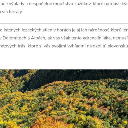
júce výhľady a nespočetné množstvo zážitkov, ktoré na klasický
via ferraty
istených lezeckých stien v horách je aj ich náročnosť, ktorú l
 v Dolomitoch a Alpách, ak vás však tento adrenalín láka, nemusí
atových trás, ktoré si vás svojimi výhľadmi na okolitú slovenskú 