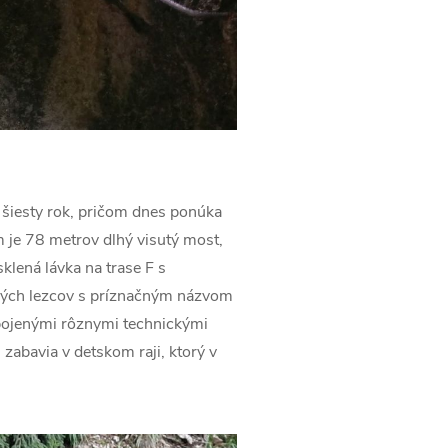
 šiesty rok, pričom dnes ponúka
 je 78 metrov dlhý visutý most,
klená lávka na trase F s
aných lezcov s príznačným názvom
epojenými rôznymi technickými
 zabavia v detskom raji, ktorý v