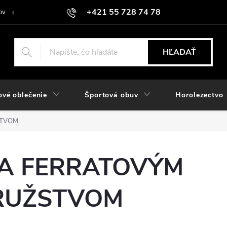
+421 55 728 74 78
ov
O nás
Kontakt
Hodnotenie obchodu
Odstúpiť od zmlu
objednavky@rozlomitysport.sk
HĽADAŤ
ové oblečenie
Športová obuv
Horolezectvo
STVOM
ZA FERRATOVÝM
RUŽSTVOM