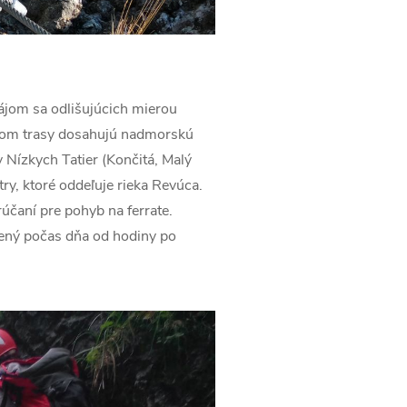
zájom sa odlišujúcich mierou
ičom trasy dosahujú nadmorskú
 Nízkych Tatier (Končitá, Malý
try, ktoré oddeľuje rieka Revúca.
rúčaní pre pohyb na ferrate.
lený počas dňa od hodiny po