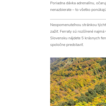
Poriadna dávka adrenalínu, očaru
nenazbierate – to všetko ponúkajú 
Neopomenuteľnou stránkou týchto 
zažiť. Ferraty sú rozšírené najmä
Slovensku nájdete 5 krásnych ferr
spoločne predstaviť.