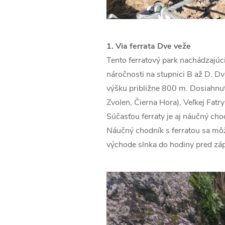
1. Via ferrata Dve veže
Tento ferratový park nachádzajúci
náročnosti na stupnici B až D. D
výšku približne 800 m. Dosiahnut
Zvolen, Čierna Hora), Veľkej Fatry
Súčasťou ferraty je aj náučný chod
Náučný chodník s ferratou sa môž
východe slnka do hodiny pred zá