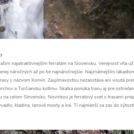
i
ašim najatraktívnejším ferratám na Slovensku. Verejnosť víta už
enej náročných až po tie najnáročnejšie. Najznámejším lákadlom
trasy s názvom Komín. Zaujímavosťou nezaostáva ani visutá pres
chov a Turčiansku kotlinu. Skalka ponúka trasu aj pre ostrieľ
atu na celom Slovensku. Novinkou je ferratový svet s trasami pr
vadlo, kladina, lanové mosty a iné. Tí najmenší sa zas do sýtosti