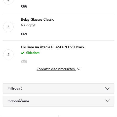
€66
Belay Glasses Classic
Na dopyt
€69
Okuliare na istenie PLASFUN EVO black
Skladom
€59
Zobraziť viac produktov
Filtrovať
R
Odporúčame
a
Najlacnejšie