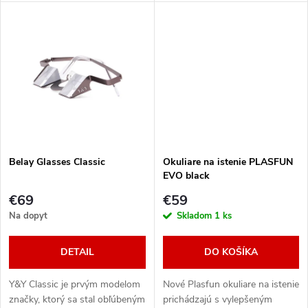
u
u
k
k
t
t
o
o
v
v
Belay Glasses Classic
Okuliare na istenie PLASFUN
EVO black
€69
€59
Na dopyt
Skladom
1 ks
DETAIL
DO KOŠÍKA
Y&Y Classic je prvým modelom
Nové Plasfun okuliare na istenie
značky, ktorý sa stal obľúbeným
prichádzajú s vylepšeným