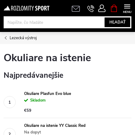
Prejsť
NÁKUPN
KOŠÍK
na
obsah
HĽADAŤ
Lezecká výstroj
Okuliare na istenie
Najpredávanejšie
Okuliare Plasfun Evo blue
Skladom
€59
Okuliare na istenie YY Classic Red
Na dopyt