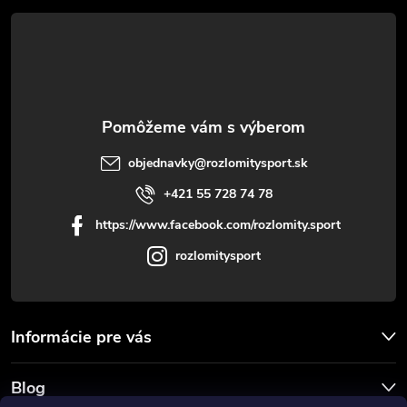
p
t
r
i
v
e
k
y
objednavky
@
rozlomitysport.sk
v
+421 55 728 74 78
ý
https://www.facebook.com/rozlomity.sport
p
rozlomitysport
i
s
Informácie pre vás
u
Blog