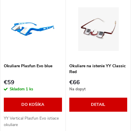
V
Najdrahšie
d
ý
Najpredávanejšie
e
p
Abecedne
n
i
i
s
e
Okuliare Plasfun Evo blue
Okuliare na istenie YY Classic
Red
p
p
€59
€66
r
Skladom
1 ks
Na dopyt
r
o
DO KOŠÍKA
DETAIL
o
d
YY Vertical Plasfun Evo istiace
d
okuliare