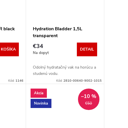
R black
Hydration Bladder 1,5L
transparent
€34
 KOŠÍKA
DETAIL
Na dopyt
Odolný hydratačný vak na horúcu a
studenú vodu.
Kód:
1146
Kód:
2810-00640-9002-1015
Akcia
–10 %
Novinka
€50