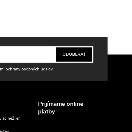
r
á
n
k
o
v
ODOBERAŤ
a
n
mi ochrany osobných údajov
i
e
Prijímame online
platby
viac než len
držba