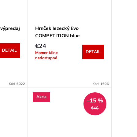
 výpredaj
Hrnček lezecký Evo
COMPETITION blue
€24
DETAIL
DETAIL
Momentálne
nedostupné
Kód:
6022
Kód:
1606
Akcia
–15 %
€40