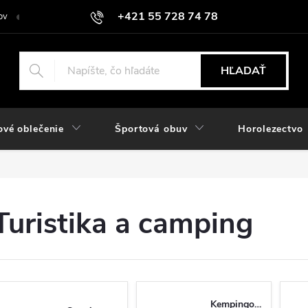
+421 55 728 74 78
ov
O nás
Kontakt
Hodnotenie obchodu
Odstúpiť od zmlu
objednavky@rozlomitysport.sk
HĽADAŤ
ové oblečenie
Športová obuv
Horolezectvo
Turistika a camping
Kempingový