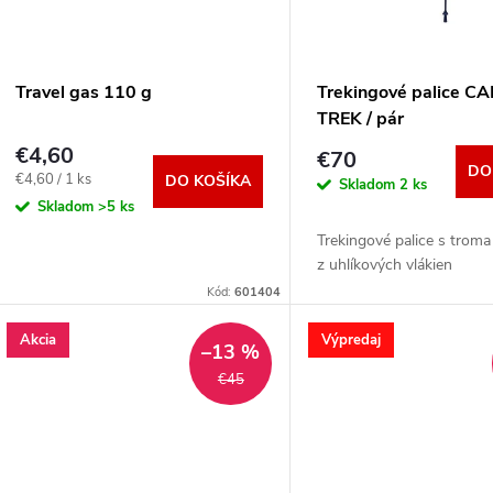
e
s
p
p
Travel gas 110 g
Trekingové palice 
r
TREK / pár
r
€4,60
€70
o
DO
Jednotková
€4,60 / 1 ks
DO KOŠÍKA
Skladom
2 ks
o
cena:
Skladom
>5 ks
d
Trekingové palice s troma
d
z uhlíkových vlákien
u
Kód:
601404
u
k
Akcia
Výpredaj
–13 %
k
€45
t
t
o
o