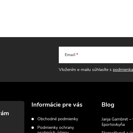
á
d
a
c
Email
Vložením e-mailu súhlasíte s
podmienka
e
p
Informácie pre vás
Blog
v
Obchodné podmienky
Janja Garnbret – 
športovkyňa
k
Podmienky ochrany
osobných údajov
Starostlivosť a ú