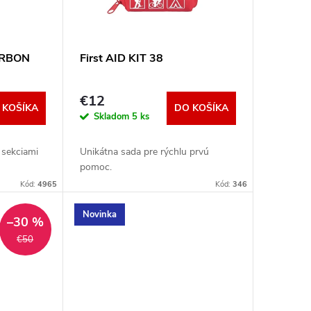
CARBON
First AID KIT 38
€12
 KOŠÍKA
DO KOŠÍKA
Skladom
5 ks
 sekciami
Unikátna sada pre rýchlu prvú
pomoc.
Kód:
4965
Kód:
346
Novinka
–30 %
€50