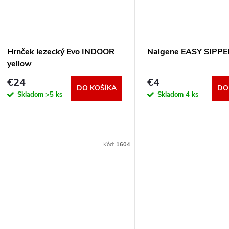
Hrnček lezecký Evo INDOOR
Nalgene EASY SIPPE
yellow
€24
€4
DO KOŠÍKA
DO
Skladom
>5 ks
Skladom
4 ks
Kód:
1604