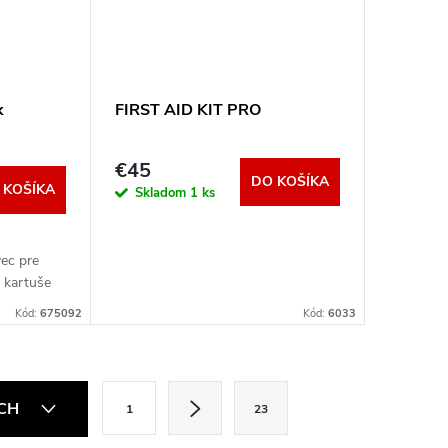
k
FIRST AID KIT PRO
€45
DO KOŠÍKA
 KOŠÍKA
Skladom
1 ks
vec pre
j kartuše
Kód:
675092
Kód:
6033
S
ÍCH
1
23
t