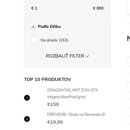
n
€
1
€
800
ý
Podľa štítku
p
Na sklade
163
a
ROZBALIŤ FILTER
n
e
TOP 10 PRODUKTOV
l
DRAGONTAIL MNT EVO GTX
insignia blue/frost grey
€159
DREVENÍK / Skaly na Slovensku III
€19,90