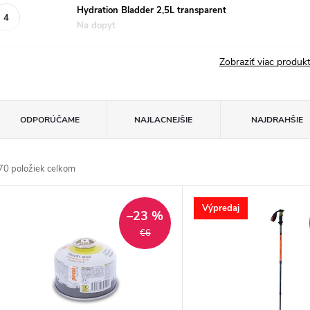
Hydration Bladder 2,5L transparent
Na dopyt
Zobraziť viac produ
R
ODPORÚČAME
NAJLACNEJŠIE
NAJDRAHŠIE
a
70
položiek celkom
d
V
Výpredaj
e
–23 %
ý
€6
n
p