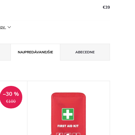
€39
ktov
NAJPREDÁVANEJŠIE
ABECEDNE
–30 %
€100