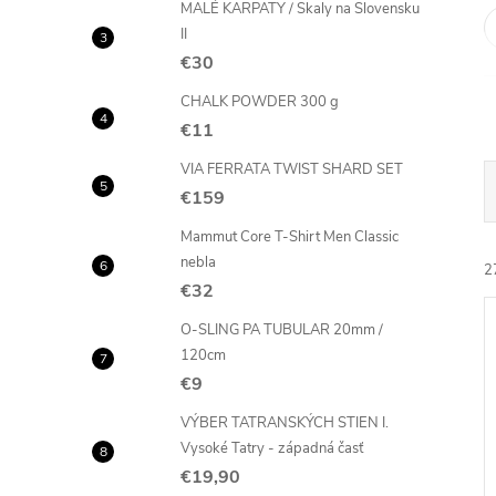
MALÉ KARPATY / Skaly na Slovensku
II
€30
CHALK POWDER 300 g
€11
VIA FERRATA TWIST SHARD SET
€159
Mammut Core T-Shirt Men Classic
nebla
2
€32
O-SLING PA TUBULAR 20mm /
120cm
€9
VÝBER TATRANSKÝCH STIEN I.
i
Vysoké Tatry - západná časť
i
€19,90