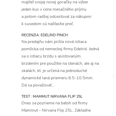
majiteľ svojej novej goračky na výber
jeden kus v cene mesačného príjmu
a potom radšej odcestoval za nákupmi
k susedom sú našťastie preč.
RECENZIA: EDELRID PINCH
Na predajňu nám prišla nová istiaca
pomôcka od nemeckej firmy Edelrid. Jedná
sa o istiacu brzdu s asistovaným
brzdením pre použitie na stenách, ale aj na
skalách, kt. je určená na jednoduché
dynamické laná priemeru 8.5-10.5mm.
Dá sa považovať...
TEST : MAMMUT NIRVANA FLIP 25L
Dnes sa pozrieme na batoh od firmy
Mammut – Nirvana Flip 25L. Základne