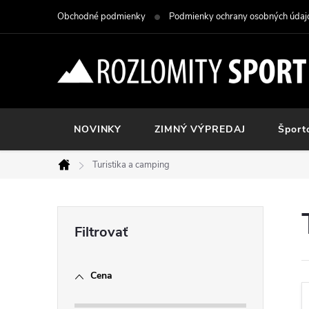
Prejsť
Obchodné podmienky
Podmienky ochrany osobných údaj
na
obsah
NOVINKY
ZIMNÝ VÝPREDAJ
Šport
Turistika a camping
Domov
B
o
Cena
č