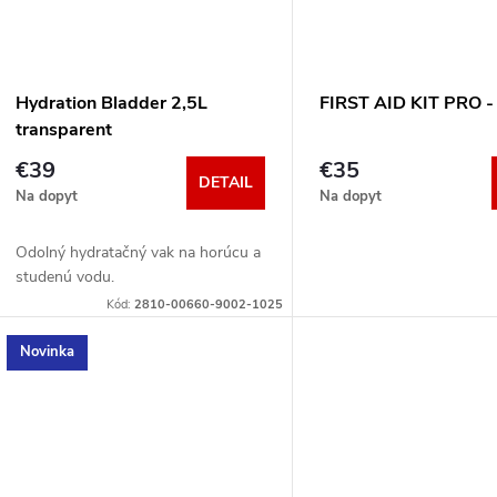
v
v
Hydration Bladder 2,5L
FIRST AID KIT PRO -
transparent
€39
€35
DETAIL
Na dopyt
Na dopyt
Odolný hydratačný vak na horúcu a
studenú vodu.
Kód:
2810-00660-9002-1025
Novinka