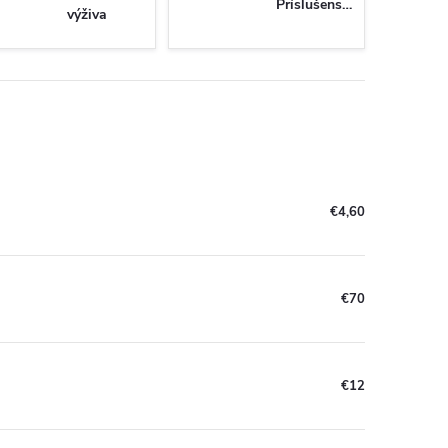
Príslušenstvo
výživa
€4,60
€70
€12