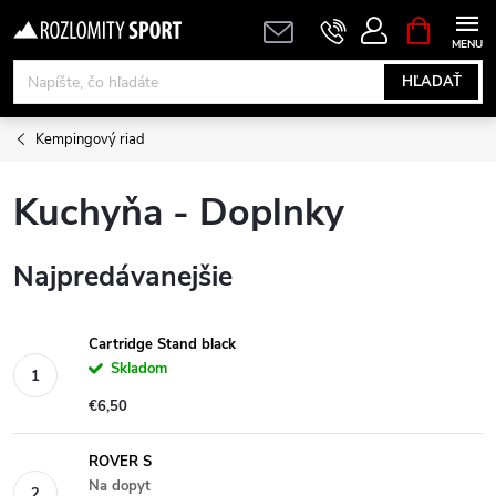
Prejsť
NÁKUPN
KOŠÍK
na
obsah
HĽADAŤ
Kempingový riad
Kuchyňa - Doplnky
Najpredávanejšie
Cartridge Stand black
Skladom
€6,50
ROVER S
Na dopyt