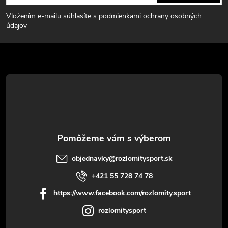
á
c
Vložením e-mailu súhlasíte s
podmienkami ochrany osobných
p
i
údajov
e
ä
p
t
r
i
v
e
k
y
objednavky
@
rozlomitysport.sk
v
+421 55 728 74 78
ý
https://www.facebook.com/rozlomity.sport
p
rozlomitysport