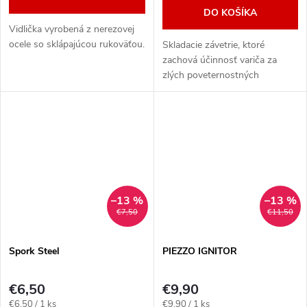
DO KOŠÍKA
Vidlička vyrobená z nerezovej
ocele so sklápajúcou rukoväťou.
Skladacie závetrie, ktoré
zachová účinnosť variča za
zlých poveternostných
podmienok.
–13 %
–13 %
€7,50
€11,50
Spork Steel
PIEZZO IGNITOR
€6,50
€9,90
Jednotková
Jednotková
€6,50 / 1 ks
€9,90 / 1 ks