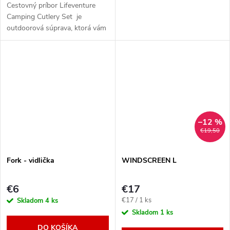
Cestovný príbor Lifeventure
Camping Cutlery Set je
outdoorová súprava, ktorá vám
umožní pohodlne sa najesť.
–12 %
€19,50
Fork - vidlička
WINDSCREEN L
€6
€17
Jednotková
€17 / 1 ks
Skladom
4 ks
cena:
Skladom
1 ks
DO KOŠÍKA