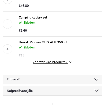
€46,80
Camping cutlery set
Skladom
€8,60
Hrnček Pinguin MUG ALU 350 ml
Skladom
€15
Zobraziť viac produktov
Filtrovať
R
Najpredávanejšie
a
Odporúčame