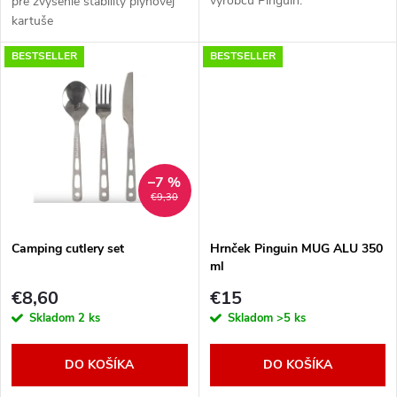
výrobcu Pinguin.
u
pre zvýšenie stability plynovej
kartuše
u
k
BESTSELLER
BESTSELLER
k
t
t
o
o
v
–7 %
€9,30
v
Camping cutlery set
Hrnček Pinguin MUG ALU 350
ml
€8,60
€15
Skladom
2 ks
Skladom
>5 ks
DO KOŠÍKA
DO KOŠÍKA