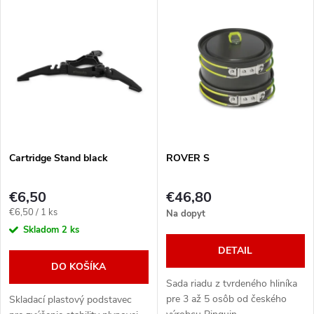
V
Najlacnejšie
d
ý
Najdrahšie
e
p
Abecedne
n
i
i
s
e
Cartridge Stand black
ROVER S
p
p
€6,50
€46,80
r
Jednotková
€6,50 / 1 ks
Na dopyt
r
cena:
Skladom
2 ks
o
DETAIL
o
DO KOŠÍKA
d
Sada riadu z tvrdeného hliníka
d
pre 3 až 5 osôb od českého
Skladací plastový podstavec