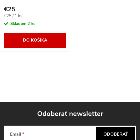
€25
Jednotková
€25 / 1 ks
cena:
Skladom
2 ks
DO KOŠÍKA
O
v
l
á
Odoberať newsletter
d
Z
a
Email
ODOBERAŤ