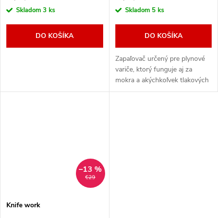
cena:
cena:
Skladom
3 ks
Skladom
5 ks
DO KOŠÍKA
DO KOŠÍKA
Zapaľovač určený pre plynové
variče, ktorý funguje aj za
mokra a akýchkoľvek tlakových
podmienok.
–13 %
€29
Knife work