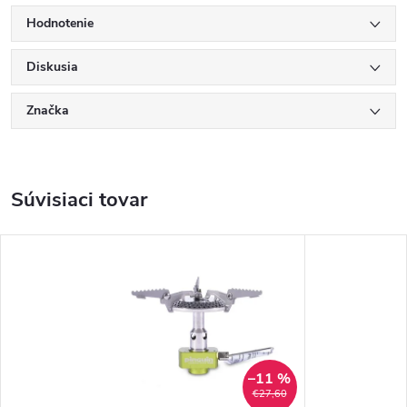
Hodnotenie
Diskusia
Značka
Súvisiaci tovar
–11 %
€27,60