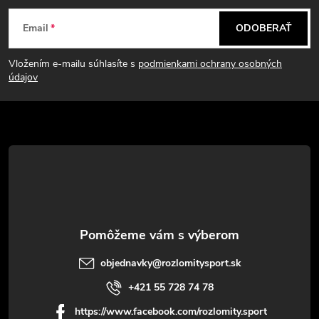
Z
Email
ODOBERAŤ
á
Vložením e-mailu súhlasíte s
podmienkami ochrany osobných
p
údajov
ä
t
i
e
objednavky
@
rozlomitysport.sk
+421 55 728 74 78
https://www.facebook.com/rozlomity.sport