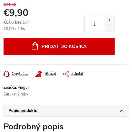
€11,50
€9,90
€8,05 bez DPH
Jednotková
€9,90 / 1 ks
cena:
PRIDAŤ DO KOŠÍKA
Opýtať sa
Strážiť
Zdieľať
Značka:
Pinguin
Záruka
:
2 roky
Popis produktu
Podrobný popis