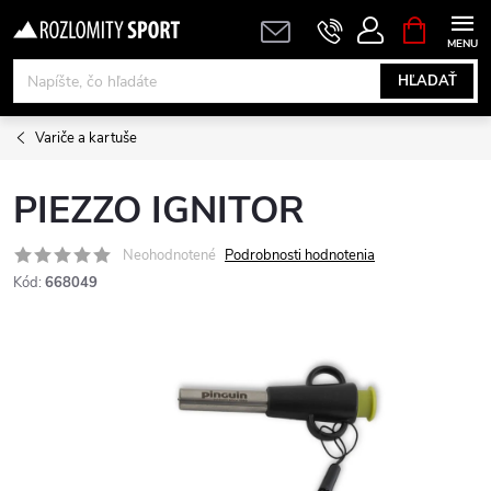
Prejsť
NÁKUPN
KOŠÍK
na
obsah
HĽADAŤ
Variče a kartuše
PIEZZO IGNITOR
Neohodnotené
Podrobnosti hodnotenia
Kód:
668049