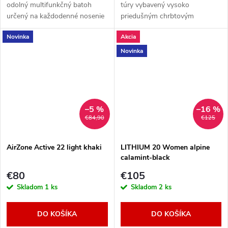
odolný multifunkčný batoh
túry vybavený vysoko
určený na každodenné nosenie
priedušným chrbtovým
na cestách
systémom AirZone Lite a
Novinka
Akcia
ďalšími šikovnosťami pre tvoje
pohodlie tam vonku. Objem 22
Novinka
l.
–5 %
–16 %
€84,90
€125
AirZone Active 22 light khaki
LITHIUM 20 Women alpine
calamint-black
€80
€105
Skladom
1 ks
Skladom
2 ks
DO KOŠÍKA
DO KOŠÍKA