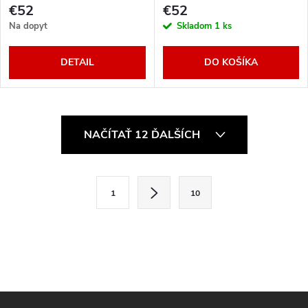
€52
€52
Na dopyt
Skladom
1 ks
DETAIL
DO KOŠÍKA
O
NAČÍTAŤ 12 ĎALŠÍCH
v
l
S
1
10
t
á
r
d
á
a
n
k
c
o