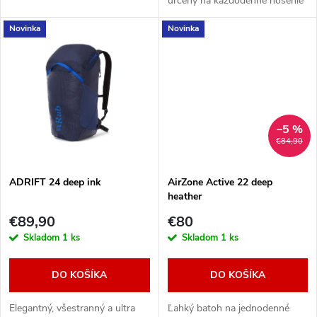
určený na každodenné nosenie
u
na cestách
u
Novinka
Novinka
k
k
t
t
o
o
–5 %
v
€84,90
v
ADRIFT 24 deep ink
AirZone Active 22 deep
heather
€89,90
€80
Skladom
1 ks
Skladom
1 ks
DO KOŠÍKA
DO KOŠÍKA
Elegantný, všestranný a ultra
Ľahký batoh na jednodenné