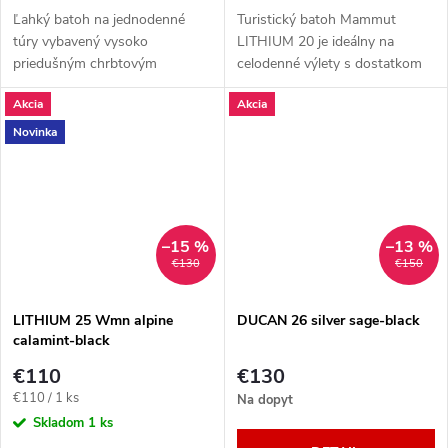
Ľahký batoh na jednodenné
Turistický batoh Mammut
túry vybavený vysoko
LITHIUM 20 je ideálny na
priedušným chrbtovým
celodenné výlety s dostatkom
systémom AirZone Lite a
priestoru pre všetky potrebné
Akcia
Akcia
ďalšími šikovnosťami pre tvoje
veci.
pohodlie tam vonku. Objem 22
Novinka
l.
–15 %
–13 %
€130
€150
LITHIUM 25 Wmn alpine
DUCAN 26 silver sage-black
calamint-black
€110
€130
Jednotková
€110 / 1 ks
Na dopyt
cena:
Skladom
1 ks