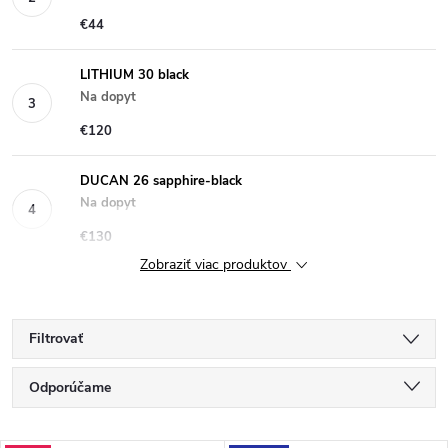
€44
LITHIUM 30 black
Na dopyt
€120
DUCAN 26 sapphire-black
Na dopyt
€130
Zobraziť viac produktov
Filtrovať
R
Odporúčame
a
Najlacnejšie