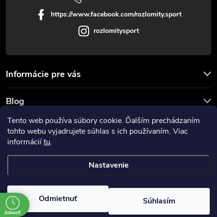
s
https://www.facebook.com/rozlomity.sport
u
rozlomitysport
Informácie pre vás
Blog
Tento web používa súbory cookie. Ďalším prechádzaním
Prijímame online platby
tohto webu vyjadrujete súhlas s ich používaním. Viac
informácií
tu
.
Nastavenie
Copyright 2026
Rozlomitysport
. Všetky práva vyhradené.
Odmietnuť
Súhlasím
Vytvoril Shoptet
Zobraziť