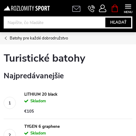
Prejsť
NÁKUPN
KOŠÍK
na
obsah
HĽADAŤ
Batohy pre každé dobrodružstvo
Turistické batohy
Najpredávanejšie
LITHIUM 20 black
Skladom
€105
TYGEN 6 graphene
Skladom