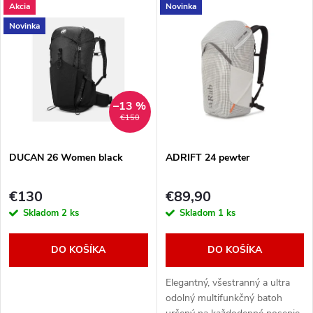
V
Akcia
Novinka
Najdrahšie
d
Novinka
ý
Najpredávanejšie
e
p
Abecedne
n
i
–13 %
€150
i
s
e
DUCAN 26 Women black
ADRIFT 24 pewter
p
p
€130
€89,90
r
Skladom
2 ks
Skladom
1 ks
r
o
DO KOŠÍKA
DO KOŠÍKA
o
d
Elegantný, všestranný a ultra
d
odolný multifunkčný batoh