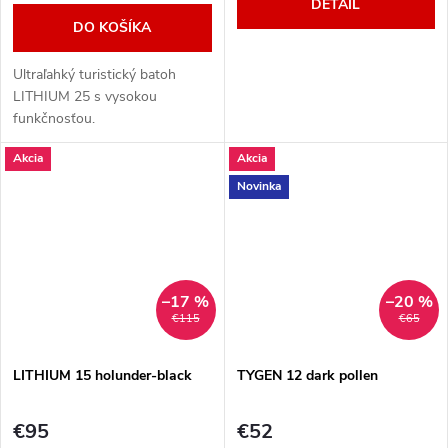
DETAIL
DO KOŠÍKA
Ultraľahký turistický batoh
LITHIUM 25 s vysokou
funkčnosťou.
Akcia
Akcia
Novinka
–17 %
–20 %
€115
€65
LITHIUM 15 holunder-black
TYGEN 12 dark pollen
€95
€52