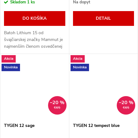
Skladom
1 ks
Na dopyt
DO KOŠÍKA
DETAIL
Batoh Lithium 15 od
švajčiarskej značky Mammut je
najmenším členom osvedčenej
rodiny batohov s vysokou
Akcia
Akcia
funkčnosťou.
Novinka
Novinka
–20 %
–20 %
€65
€65
TYGEN 12 sage
TYGEN 12 tempest blue