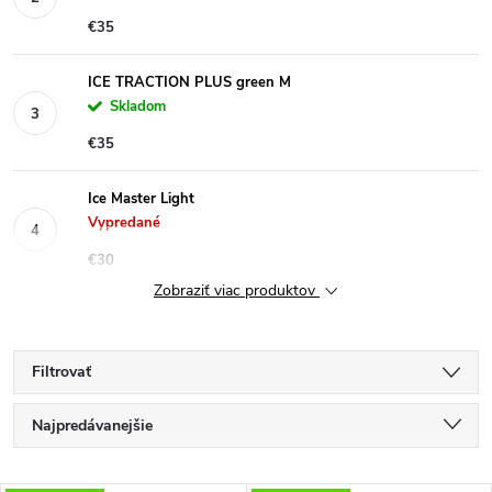
€35
ICE TRACTION PLUS green M
Skladom
€35
Ice Master Light
Vypredané
€30
Zobraziť viac produktov
Filtrovať
R
Najpredávanejšie
a
Odporúčame