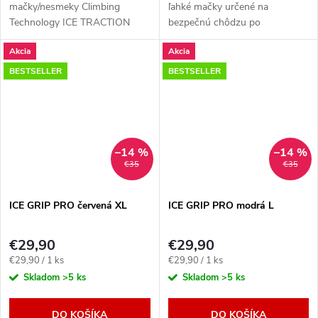
mačky/nesmeky Climbing
ľahké mačky určené na
Technology ICE TRACTION
bezpečnú chôdzu po
PLUS sú určené pre pohyb v
zľadovatených cestách,
Akcia
Akcia
turistickom zľadovatenom
chodníkoch alebo počas
teréne, ale využijete ich aj pri
zimných mesiacov v meste.
BESTSELLER
BESTSELLER
chôdzi po utlačenom snehu...
–14 %
–14 %
€35
€35
ICE GRIP PRO červená XL
ICE GRIP PRO modrá L
€29,90
€29,90
Jednotková
Jednotková
€29,90 / 1 ks
€29,90 / 1 ks
cena:
cena:
Skladom
>5 ks
Skladom
>5 ks
DO KOŠÍKA
DO KOŠÍKA