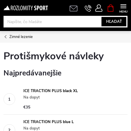
Prejsť
NÁKUPN
KOŠÍK
na
obsah
HĽADAŤ
Zimné lezenie
Protišmykové návleky
Najpredávanejšie
ICE TRACTION PLUS black XL
Na dopyt
€35
ICE TRACTION PLUS blue L
Na dopyt