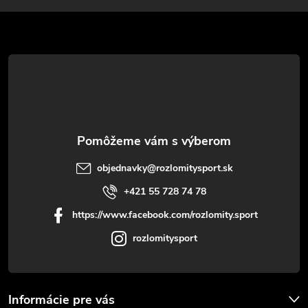
v
ä
k
t
y
v
i
ý
e
p
i
objednavky
@
rozlomitysport.sk
+421 55 728 74 78
s
https://www.facebook.com/rozlomity.sport
u
rozlomitysport
Informácie pre vás