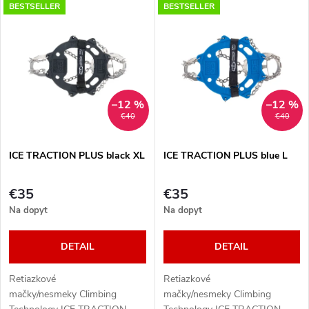
V
BESTSELLER
BESTSELLER
Najlacnejšie
d
ý
Najdrahšie
e
p
Abecedne
n
i
–12 %
–12 %
€40
€40
i
s
e
ICE TRACTION PLUS black XL
ICE TRACTION PLUS blue L
p
p
€35
€35
r
Na dopyt
Na dopyt
r
o
DETAIL
DETAIL
o
d
Retiazkové
Retiazkové
d
mačky/nesmeky Climbing
mačky/nesmeky Climbing