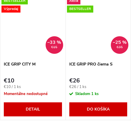
BESTSELLER
Akcia
Výpredaj
BESTSELLER
–33 %
–25 %
€15
€35
ICE GRIP CITY M
ICE GRIP PRO čierna S
€10
€26
Jednotková
Jednotková
€10 / 1 ks
€26 / 1 ks
cena:
cena:
Momentálne nedostupné
Skladom
1 ks
DETAIL
DO KOŠÍKA