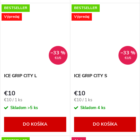
BESTSELLER
BESTSELLER
Výpredaj
Výpredaj
–33 %
–33 %
€15
€15
ICE GRIP CITY L
ICE GRIP CITY S
€10
€10
Jednotková
Jednotková
€10 / 1 ks
€10 / 1 ks
cena:
cena:
Skladom
>5 ks
Skladom
4 ks
DO KOŠÍKA
DO KOŠÍKA