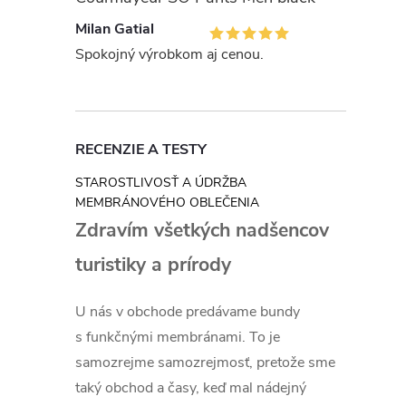
Milan Gatial
r
Spokojný výrobkom aj cenou.
RECENZIE A TESTY
STAROSTLIVOSŤ A ÚDRŽBA
MEMBRÁNOVÉHO OBLEČENIA
Zdravím všetkých nadšencov
turistiky a prírody
i
U nás v obchode predávame bundy
s funkčnými membránami. To je
samozrejme samozrejmosť, pretože sme
taký obchod a časy, keď mal nádejný