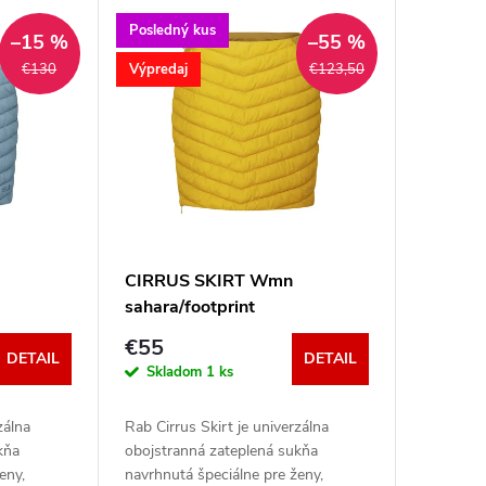
Posledný kus
–15 %
–55 %
Výpredaj
€130
€123,50
CIRRUS SKIRT Wmn
sahara/footprint
€55
DETAIL
DETAIL
Skladom
1 ks
zálna
Rab Cirrus Skirt je univerzálna
kňa
obojstranná zateplená sukňa
eny,
navrhnutá špeciálne pre ženy,