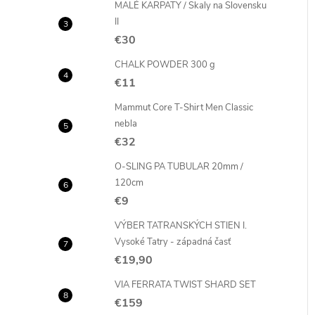
MALÉ KARPATY / Skaly na Slovensku
II
€30
CHALK POWDER 300 g
€11
i
i
Mammut Core T-Shirt Men Classic
nebla
€32
O-SLING PA TUBULAR 20mm /
120cm
€9
VÝBER TATRANSKÝCH STIEN I.
Vysoké Tatry - západná časť
€19,90
VIA FERRATA TWIST SHARD SET
€159