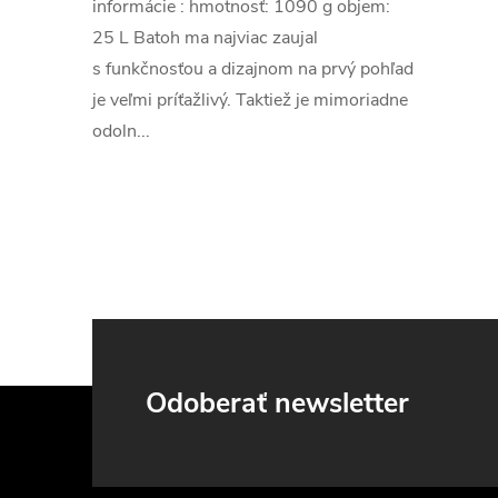
informácie : hmotnosť: 1090 g objem:
25 L Batoh ma najviac zaujal
s funkčnosťou a dizajnom na prvý pohľad
je veľmi príťažlivý. Taktiež je mimoriadne
odoln...
Z
Odoberať newsletter
á