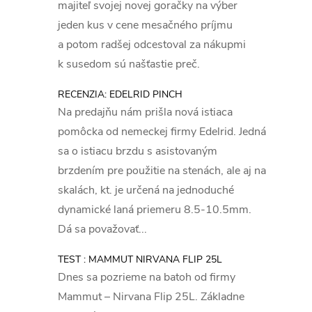
majiteľ svojej novej goračky na výber
jeden kus v cene mesačného príjmu
a potom radšej odcestoval za nákupmi
k susedom sú našťastie preč.
RECENZIA: EDELRID PINCH
Na predajňu nám prišla nová istiaca
pomôcka od nemeckej firmy Edelrid. Jedná
sa o istiacu brzdu s asistovaným
brzdením pre použitie na stenách, ale aj na
skalách, kt. je určená na jednoduché
dynamické laná priemeru 8.5-10.5mm.
Dá sa považovať...
TEST : MAMMUT NIRVANA FLIP 25L
Dnes sa pozrieme na batoh od firmy
Mammut – Nirvana Flip 25L. Základne