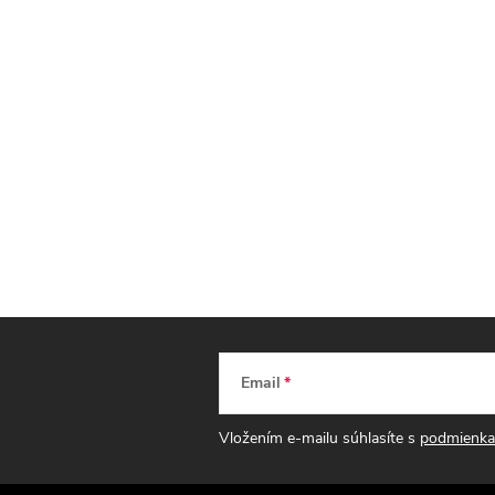
Email
Vložením e-mailu súhlasíte s
podmienka