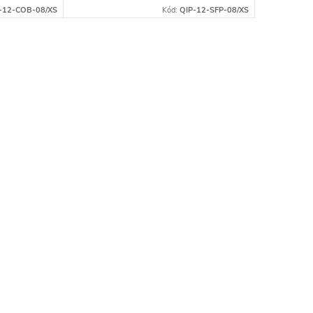
aždodenné
ideálna na turistiku aj každodenné
-12-COB-08/XS
Kód:
QIP-12-SFP-08/XS
nosenie