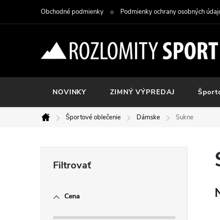
Prejsť
Obchodné podmienky
Podmienky ochrany osobných údaj
na
obsah
NOVINKY
ZIMNÝ VÝPREDAJ
Šport
Športové oblečenie
Dámske
Sukne
Domov
B
o
Cena
č