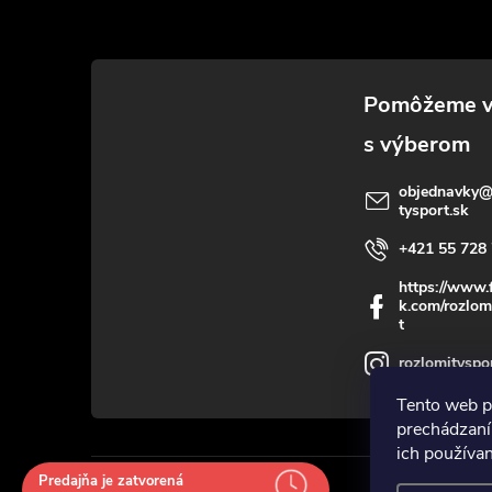
p
ä
t
i
objednavky
tysport.sk
e
+421 55 728 
https://www.
k.com/rozlom
t
rozlomityspo
Tento web p
prechádzaní
ich používa
Predajňa je zatvorená