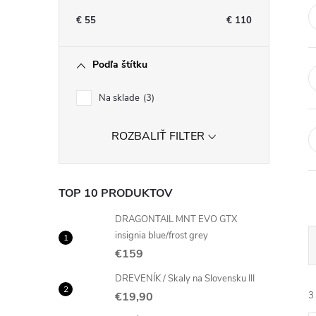
n
€
55
€
110
ý
Podľa štítku
p
Na sklade
3
a
ROZBALIŤ FILTER
n
e
TOP 10 PRODUKTOV
l
DRAGONTAIL MNT EVO GTX
insignia blue/frost grey
€159
DREVENÍK / Skaly na Slovensku III
€19,90
3