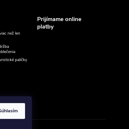
Prijímame online
platby
viac než len
držba
blečenia
ristické paličky
Súhlasím