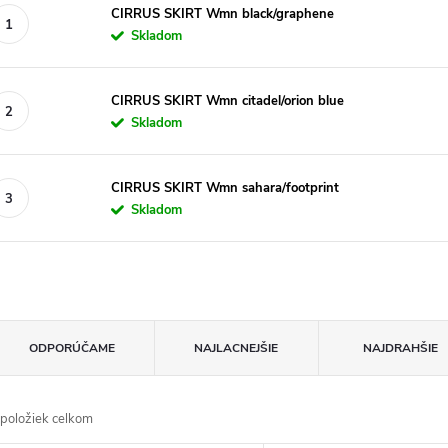
CIRRUS SKIRT Wmn black/graphene
Skladom
CIRRUS SKIRT Wmn citadel/orion blue
Skladom
CIRRUS SKIRT Wmn sahara/footprint
Skladom
R
ODPORÚČAME
NAJLACNEJŠIE
NAJDRAHŠIE
a
položiek celkom
d