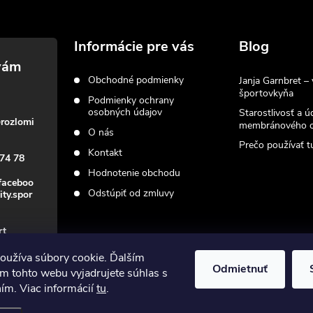
Informácie pre vás
Blog
Obchodné podmienky
Janja Garnbret – 
športovkyňa
Podmienky ochrany
osobných údajov
Starostlivosť a ú
@
rozlomi
membránového o
O nás
Prečo používať tu
Kontakt
74 78
Hodnotenie obchodu
faceboo
Odstúpiť od zmluvy
ity.spor
rt
oužíva súbory cookie. Ďalším
Odmietnuť
m tohto webu vyjadrujete súhlas s
ním. Viac informácií
tu
.