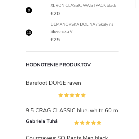
XERON CLASSIC WAISTPACK black
€20
DEMÄNOVSKÁ DOLINA / Skaly na
Slovensku V
€25
l
HODNOTENIE PRODUKTOV
Barefoot DORJE raven
9.5 CRAG CLASSIC blue-white 60 m
i
Gabriela Tuhá
Courmayeur SO Pants Men black