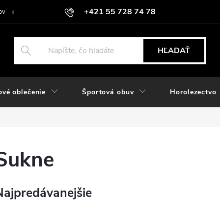
+421 55 728 74 78
ov
O nás
Kontakt
Hodnotenie obchodu
Odstúpiť od zmlu
objednavky@rozlomitysport.sk
HĽADAŤ
ové oblečenie
Športová obuv
Horolezectvo
Sukne
Najpredávanejšie