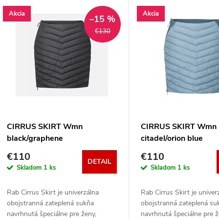
V
Akcia
Akcia
e
–15 %
ý
€130
n
p
e
s
p
p
CIRRUS SKIRT Wmn
CIRRUS SKIRT Wmn
r
black/graphene
citadel/orion blue
r
€110
€110
o
DETAIL
Skladom
1 ks
Skladom
1 ks
o
d
Rab Cirrus Skirt je univerzálna
Rab Cirrus Skirt je univer
d
obojstranná zateplená sukňa
obojstranná zateplená su
u
navrhnutá špeciálne pre ženy,
navrhnutá špeciálne pre ž