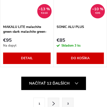
–13 %
–10 %
€110
€95
MAKALU LITE malachite
SONIC ALU PLUS
green-dark malachite green-
white 100 - 135 cm
€95
€85
Na dopyt
Skladom
3 ks
DETAIL
DO KOŠÍKA
O
NAČÍTAŤ 12 ĎALŠÍCH
v
l
S
1
3