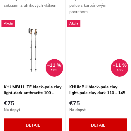
d
d
sekciami z uhlíkových vlákien
palice s karbónovým
povrchom.
u
u
Akcia
Akcia
k
k
t
t
o
o
–11 %
–11 %
v
€85
€85
v
KHUMBU LITE black-pale clay
KHUMBU black-pale clay
light-dark anthracite 100 -
light-pale clay dark 110 - 145
135 cm
cm
€75
€75
Na dopyt
Na dopyt
DETAIL
DETAIL