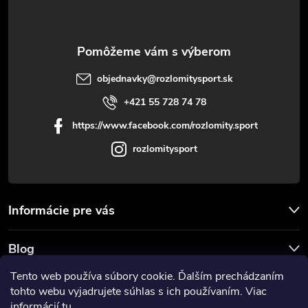
v
i
ý
e
p
i
objednavky
@
rozlomitysport.sk
+421 55 728 74 78
s
https://www.facebook.com/rozlomity.sport
u
rozlomitysport
Informácie pre vás
Blog
Tento web používa súbory cookie. Ďalším prechádzaním
Prijímame online platby
tohto webu vyjadrujete súhlas s ich používaním. Viac
informácií
tu
.