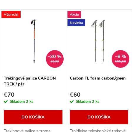
a
Odporúčame
V
Výpredaj
Akcia
Najlacnejšie
d
Novinka
ý
Najdrahšie
e
p
Abecedne
n
i
–30 %
–8 %
€100
€65,60
i
s
e
Trekingové palice CARBON
Carbon FL foam carbon/green
TREK / pár
p
p
€70
€60
r
Skladom
2 ks
Skladom
2 ks
r
o
DO KOŠÍKA
DO KOŠÍKA
o
Trekingové palice s troma
Trojdielne teleskopické trekové