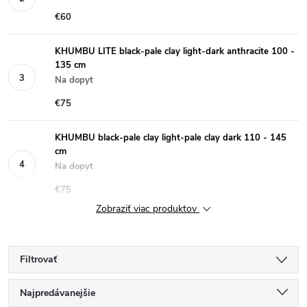
€60
KHUMBU LITE black-pale clay light-dark anthracite 100 -
135 cm
Na dopyt
€75
KHUMBU black-pale clay light-pale clay dark 110 - 145
cm
Na dopyt
€75
Zobraziť viac produktov
Filtrovať
R
Najpredávanejšie