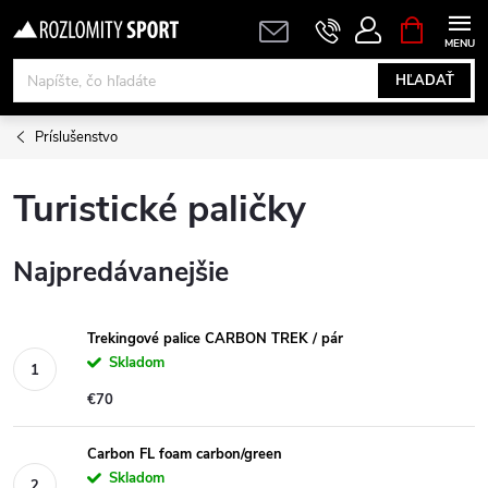
Prejsť
NÁKUPN
KOŠÍK
na
obsah
HĽADAŤ
Príslušenstvo
Turistické paličky
Najpredávanejšie
Trekingové palice CARBON TREK / pár
Skladom
€70
Carbon FL foam carbon/green
Skladom