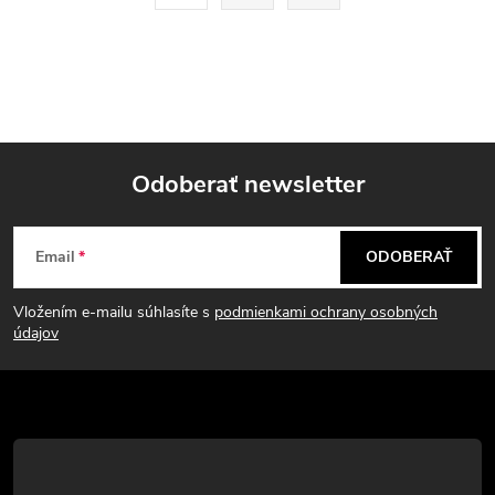
t
á
r
d
á
a
n
k
c
o
i
Odoberať newsletter
v
a
Z
e
n
Email
ODOBERAŤ
p
á
i
e
r
Vložením e-mailu súhlasíte s
podmienkami ochrany osobných
p
údajov
v
ä
k
t
y