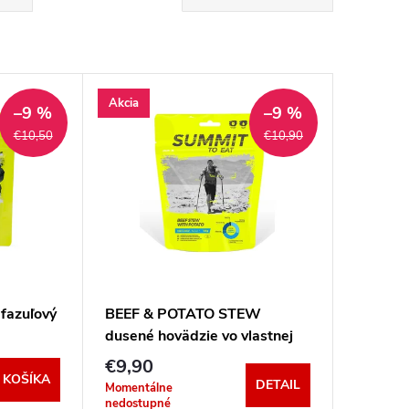
Akcia
–9 %
–9 %
€10,50
€10,90
fazuľový
BEEF & POTATO STEW
dusené hovädzie vo vlastnej
šťave so zemiakom
€9,90
 KOŠÍKA
DETAIL
Momentálne
nedostupné