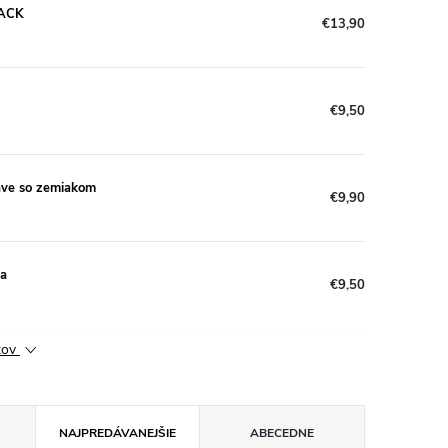
PACK
€13,90
€9,50
ave so zemiakom
€9,90
ta
€9,50
ktov
NAJPREDÁVANEJŠIE
ABECEDNE