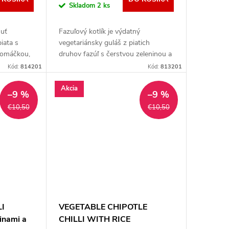
Skladom
2 ks
huť
Fazuľový kotlík je výdatný
iata s
vegetariánsky guláš z piatich
 omáčkou,
druhov fazúľ s čerstvou zeleninou a
re
bylinkovou omáčkou, ideálny na
Kód:
814201
Kód:
813201
jedlom na
cesty a výlety.
Akcia
–9 %
–9 %
€10,50
€10,50
I
VEGETABLE CHIPOTLE
inami a
CHILLI WITH RICE