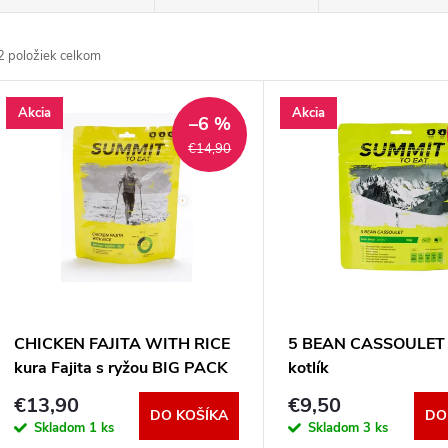
a
2
položiek celkom
d
V
Akcia
Akcia
e
–6 %
ý
€14,90
n
p
e
s
p
p
CHICKEN FAJITA WITH RICE
5 BEAN CASSOULET 
r
kura Fajita s ryžou BIG PACK
kotlík
r
€13,90
€9,50
o
DO KOŠÍKA
DO
Skladom
1 ks
Skladom
3 ks