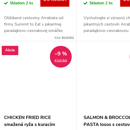
Skladom
2 ks
Skladom
2 ks
Obľúbené cestoviny Arrabiata od
Vychutnajte si výraznú c
firmy Summit to Eat v pikantnej
pikantných cestovín Arrab
paradajkovo-cesnakovej omáčke,
paradajkovo-cesnakovou
vhodné aj pre vegetariánov.
ktoré sú skvelou voľbou p
Kód:
814101
vegetariánov a ideálnym 
kempovanie či...
Akcia
–9 %
€10,50
CHICKEN FRIED RICE
SALMON & BROCCOL
smažená ryža s kuracím
PASTA losos s cestov