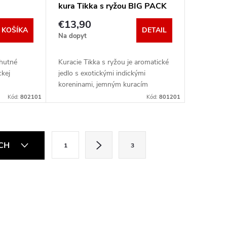
kura Tikka s ryžou BIG PACK
€13,90
 KOŠÍKA
DETAIL
Na dopyt
chutné
Kuracie Tikka s ryžou je aromatické
ckej
jedlo s exotickými indickými
koreninami, jemným kuracím
mäsom a bohatou, krémovou
Kód:
802101
Kód:
801201
omáčkou, ktoré sa podáva s
dlhozrnnou ryžou. Ideálne pre...
S
ÍCH
1
3
t
r
á
n
k