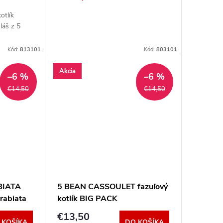
otlík
láš z 5
Kód:
813101
Kód:
803101
Akcia
–6 %
–6 %
€14,50
€14,50
BIATA
5 BEAN CASSOULET fazuľový
rrabiata
kotlík BIG PACK
€13,50
 KOŠÍKA
DO KOŠÍKA