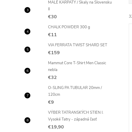
MALÉ KARPATY / Skaly na Slovensku
II
€30
3
CHALK POWDER 300 g
€11
VIA FERRATA TWIST SHARD SET
€159
i
Mammut Core T-Shirt Men Classic
i
nebla
€32
O-SLING PA TUBULAR 20mm /
120cm
€9
VÝBER TATRANSKÝCH STIEN I.
Vysoké Tatry - západná časť
€19,90