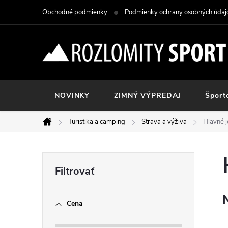
Prejsť
Obchodné podmienky
Podmienky ochrany osobných údaj
na
obsah
NOVINKY
ZIMNÝ VÝPREDAJ
Šport
Turistika a camping
Strava a výživa
Hlavné j
Domov
B
o
Cena
č