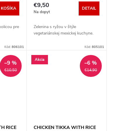
vegetariánske Chipotle chilli s
€9,50
ryžou
 KOŠÍKA
DETAIL
Na dopyt
kolicou pre
Zelenina s ryžou v štýle
vegetariánskej mexickej kuchyne.
Kód:
806101
Kód:
805101
Akcia
–9 %
–6 %
€10,50
€14,90
TH RICE
CHICKEN TIKKA WITH RICE