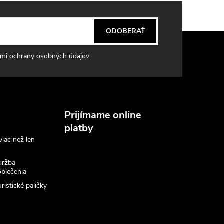
o
v
ODOBERAŤ
a
n
mi ochrany osobných údajov
i
e
Prijímame online
platby
viac než len
držba
blečenia
ristické paličky