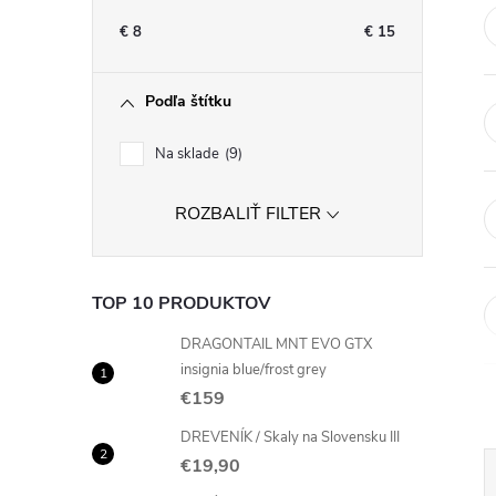
n
€
8
€
15
ý
Podľa štítku
p
Na sklade
9
a
ROZBALIŤ FILTER
n
e
TOP 10 PRODUKTOV
l
DRAGONTAIL MNT EVO GTX
insignia blue/frost grey
€159
DREVENÍK / Skaly na Slovensku III
€19,90