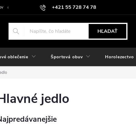
+421 55 728 74 78
ov
O nás
Kontakt
Hodnotenie obchodu
Odstúpiť od zmlu
objednavky@rozlomitysport.sk
HĽADAŤ
ové oblečenie
Športová obuv
Horolezectvo
edlo
Hlavné jedlo
Najpredávanejšie