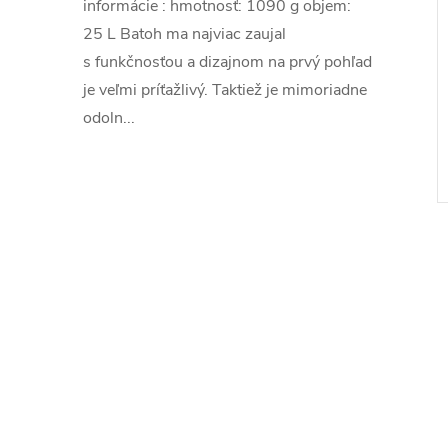
informácie : hmotnosť: 1090 g objem:
25 L Batoh ma najviac zaujal
s funkčnosťou a dizajnom na prvý pohľad
je veľmi príťažlivý. Taktiež je mimoriadne
odoln...
l