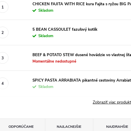
CHICKEN FAJITA WITH RICE kura Fajita s ryžou BIG 
Skladom
5 BEAN CASSOULET fazuľový kotlík
Skladom
BEEF & POTATO STEW dusené hovädzie vo vlastnej šť
Momentálne nedostupné
SPICY PASTA ARRABIATA pikantné cestoviny Arrabia
Skladom
Zobraziť viac produ
R
ODPORÚČAME
NAJLACNEJŠIE
NAJDRAHŠIE