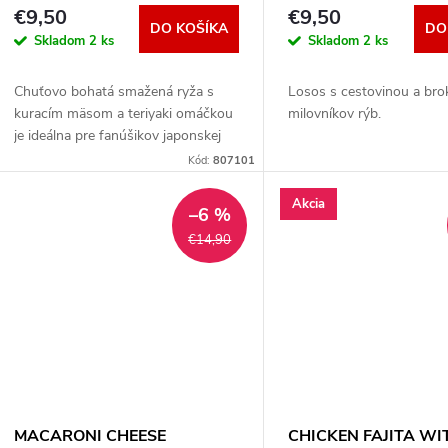
mäsom a Teriyaki omáčkou
brokolicou
€9,50
€9,50
DO KOŠÍKA
DO
Skladom
2 ks
Skladom
2 ks
Chuťovo bohatá smažená ryža s
Losos s cestovinou a bro
kuracím mäsom a teriyaki omáčkou
milovníkov rýb.
je ideálna pre fanúšikov japonskej
kuchyne.
Kód:
807101
Akcia
–6 %
€14,90
MACARONI CHEESE
CHICKEN FAJITA WI