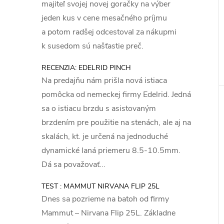
majiteľ svojej novej goračky na výber
jeden kus v cene mesačného príjmu
a potom radšej odcestoval za nákupmi
k susedom sú našťastie preč.
RECENZIA: EDELRID PINCH
Na predajňu nám prišla nová istiaca
pomôcka od nemeckej firmy Edelrid. Jedná
sa o istiacu brzdu s asistovaným
brzdením pre použitie na stenách, ale aj na
skalách, kt. je určená na jednoduché
dynamické laná priemeru 8.5-10.5mm.
Dá sa považovať...
TEST : MAMMUT NIRVANA FLIP 25L
Dnes sa pozrieme na batoh od firmy
Mammut – Nirvana Flip 25L. Základne