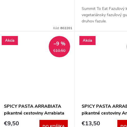
o
d
Summit To Eat Fazuľový k
d
vegetariánsky fazuľový gu
u
druhov fazule.
u
Kód:
802201
k
k
Akcia
Akcia
–9 %
t
€10,50
t
o
o
v
v
SPICY PASTA ARRABIATA
SPICY PASTA ARRA
pikantné cestoviny Arrabiata
pikantné cestoviny A
BIG PACK
€9,50
€13,50
DO KOŠÍKA
DO