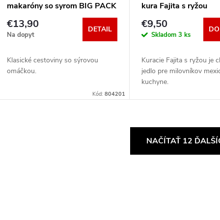
makaróny so syrom BIG PACK
kura Fajita s ryžou
€13,90
€9,50
DETAIL
DO
Na dopyt
Skladom
3 ks
Klasické cestoviny so sýrovou
Kuracie Fajita s ryžou je 
omáčkou.
jedlo pre milovníkov mexi
kuchyne.
Kód:
804201
O
NAČÍTAŤ 12 ĎALŠ
v
á
d