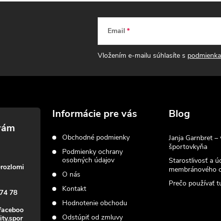
a
c
Email
Vložením e-mailu súhlasíte s
podmienka
e
p
Informácie pre vás
Blog
v
Obchodné podmienky
Janja Garnbret – 
športovkyňa
k
Podmienky ochrany
osobných údajov
Starostlivosť a ú
y
@
rozlomi
membránového o
O nás
Prečo používať tu
v
Kontakt
74 78
Hodnotenie obchodu
ý
faceboo
Odstúpiť od zmluvy
ity.spor