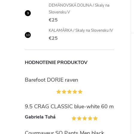
DEMÄNOVSKÁ DOLINA / Skaly na
Slovensku V
€25
KALAMÁRKA / Skaly na Slovensku IV
€25
HODNOTENIE PRODUKTOV
Barefoot DORJE raven
9.5 CRAG CLASSIC blue-white 60 m
Gabriela Tuhá
Courmayeur SO Pants Men black