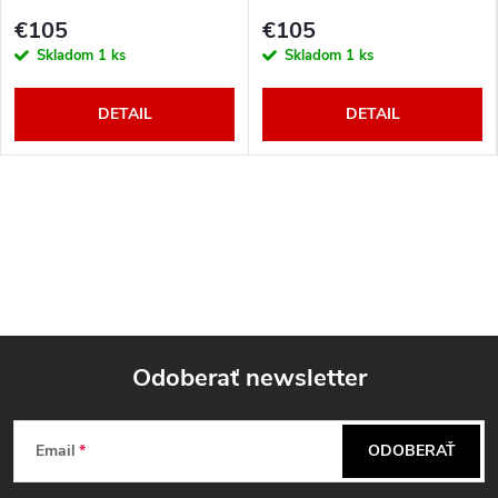
€105
€105
Skladom
1 ks
Skladom
1 ks
DETAIL
DETAIL
Odoberať newsletter
Z
Email
ODOBERAŤ
á