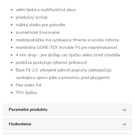
veľmi ľahká a multifunkčná obuv
priedušný zvršok
mäkká stielka pre pohodlie
asymetrické šnurovanie
medzipodrážka má vynikajúce tlmenie a vysokú odozvu
membrána GORE-TEX Invisible Fit pre nepremokavosť
4 mm drop - pre došľap cez špičku alebo stred chodidla
podošva poskytuje výbornú priľnavosť
Base Fit 2.0: zdvojené pätové popruhy zabezpečujú
vynikajúcu oporu päte a prevenciu pred pľuzgiermi
Flex index A4
TPU špička
Parametre produktu
Hodnotenie