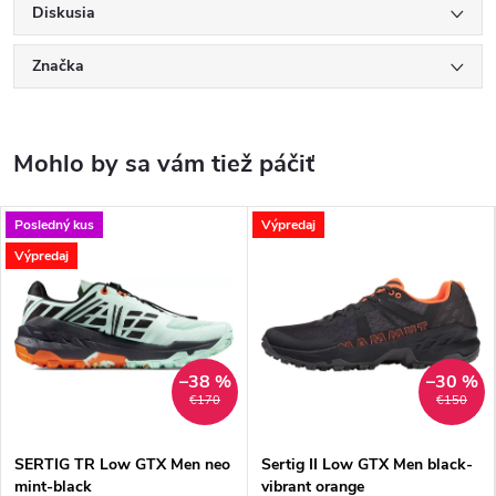
Diskusia
Značka
Posledný kus
Výpredaj
Výpredaj
–38 %
–30 %
€170
€150
SERTIG TR Low GTX Men neo
Sertig II Low GTX Men black-
mint-black
vibrant orange