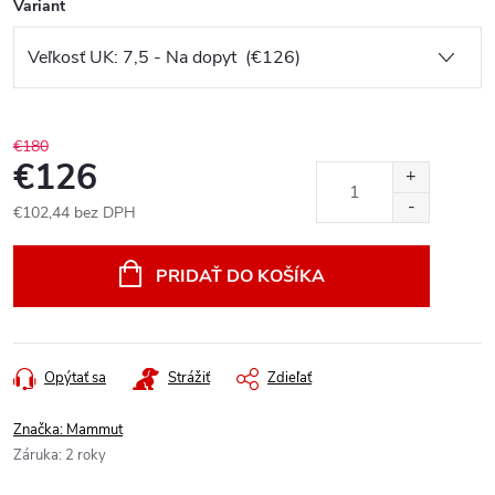
Variant
€180
€126
€102,44 bez DPH
Jednotková
cena:
PRIDAŤ DO KOŠÍKA
Opýtať sa
Strážiť
Zdieľať
Značka:
Mammut
Záruka
:
2 roky