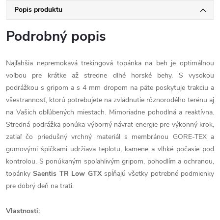
Popis produktu
Podrobný popis
Najľahšia nepremokavá trekingová topánka na beh je optimálnou
voľbou pre krátke až stredne dlhé horské behy. S vysokou
podrážkou s gripom a s 4 mm dropom na päte poskytuje trakciu a
všestrannosť, ktorú potrebujete na zvládnutie rôznorodého terénu aj
na Vašich obľúbených miestach.
Mimoriadne pohodlná a reaktívna.
Stredná podrážka ponúka výborný návrat energie pre výkonný krok,
zatiaľ čo priedušný vrchný materiál s membránou GORE-TEX a
gumovými špičkami udržiava teplotu, kamene a vlhké počasie pod
kontrolou. S ponúkaným spoľahlivým gripom, pohodlím a ochranou,
topánky
Saentis TR Low GTX
spĺňajú všetky potrebné podmienky
pre dobrý deň na trati.
Vlastnosti: