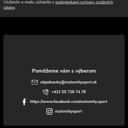
Vložením e-mailu súhlasíte s
podmienkami ochrany osobných
p
údajov
ä
t
i
e
objednavky
@
rozlomitysport.sk
+421 55 728 74 78
https://www.facebook.com/rozlomity.sport
rozlomitysport