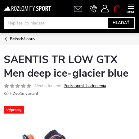
Prejsť
NÁKUPN
KOŠÍK
na
obsah
HĽADAŤ
Bežecká obuv
SAENTIS TR LOW GTX
Men deep ice-glacier blue
Neohodnotené
Podrobnosti hodnotenia
Kód:
Zvoľte variant
Výpredaj