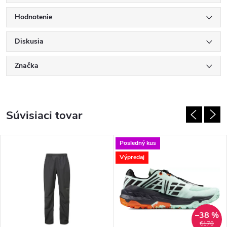
Hodnotenie
Diskusia
Značka
Súvisiaci tovar
Posledný kus
Výpredaj
–38 %
€170