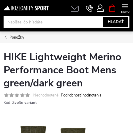
Prejsť
NÁKUPN
KOŠÍK
na
obsah
HĽADAŤ
Ponožky
HIKE Lightweight Merino
Performance Boot Mens
green/dark green
Neohodnotené
Podrobnosti hodnotenia
Kód:
Zvoľte variant