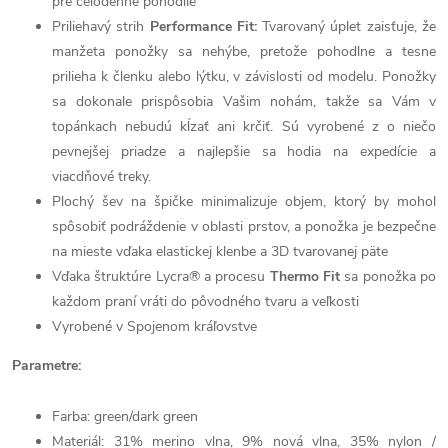
pre celodenné pohodlie
Priliehavý strih
Performance Fit:
Tvarovaný úplet zaisťuje, že
manžeta ponožky sa nehýbe, pretože pohodlne a tesne
prilieha k členku alebo lýtku, v závislosti od modelu. Ponožky
sa dokonale prispôsobia Vašim nohám, takže sa Vám v
topánkach nebudú kĺzať ani krčiť. Sú vyrobené z o niečo
pevnejšej priadze a najlepšie sa hodia na expedície a
viacdňové treky.
Plochý šev na špičke minimalizuje objem, ktorý by mohol
spôsobiť podráždenie v oblasti prstov, a ponožka je bezpečne
na mieste vďaka elastickej klenbe a 3D tvarovanej päte
Vďaka štruktúre Lycra® a procesu
Thermo Fit
sa ponožka po
každom praní vráti do pôvodného tvaru a veľkosti
Vyrobené v Spojenom kráľovstve
Parametre:
Farba: green/dark green
Materiál: 31% merino vlna,
9% nová vlna, 35% nylon /