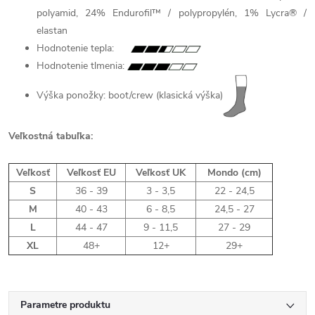
polyamid, 24% Endurofil™ / polypropylén, 1% Lycra® /
elastan
Hodnotenie tepla:
Hodnotenie tlmenia:
Výška ponožky: boot/crew (klasická výška)
Veľkostná tabuľka:
Veľkosť
Veľkosť EU
Veľkosť UK
Mondo (cm)
S
36 - 39
3 - 3,5
22 - 24,5
M
40 - 43
6 - 8,5
24,5 - 27
L
44 - 47
9 - 11,5
27 - 29
XL
48+
12+
29+
Parametre produktu