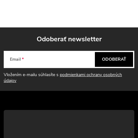
Odoberať newsletter
Z
Email
ODOBERAŤ
á
Vložením e-mailu súhlasíte s
podmienkami ochrany osobných
p
údajov
ä
t
i