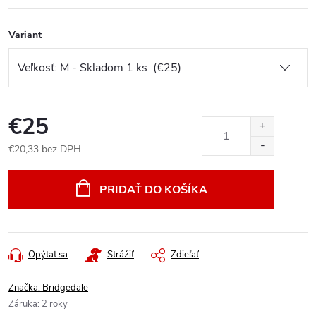
Variant
€25
€20,33 bez DPH
Jednotková
cena:
PRIDAŤ DO KOŠÍKA
Opýtať sa
Strážiť
Zdieľať
Značka:
Bridgedale
Záruka
:
2 roky