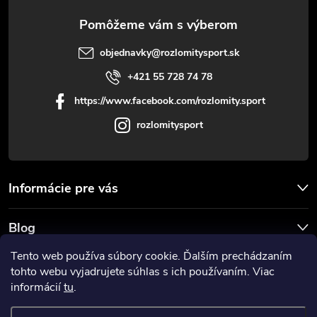
e
objednavky
@
rozlomitysport.sk
+421 55 728 74 78
https://www.facebook.com/rozlomity.sport
rozlomitysport
Informácie pre vás
Blog
Tento web používa súbory cookie. Ďalším prechádzaním
Prijímame online platby
tohto webu vyjadrujete súhlas s ich používaním. Viac
informácií
tu
.