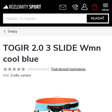
Prejsť
NÁKUPN
KOŠÍK
na
obsah
HĽADAŤ
Úväzy
TOGIR 2.0 3 SLIDE Wmn
cool blue
Neohodnotené
Podrobnosti hodnotenia
Kód:
Zvoľte variant