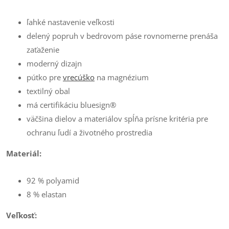
ľahké nastavenie veľkosti
delený popruh v bedrovom páse rovnomerne prenáša
zaťaženie
moderný dizajn
pútko pre
vrecúško
na magnézium
textilný obal
má certifikáciu bluesign®
väčšina dielov a materiálov spĺňa prísne kritéria pre
ochranu ľudí a životného prostredia
Materiál:
92 % polyamid
8 % elastan
Veľkosť: