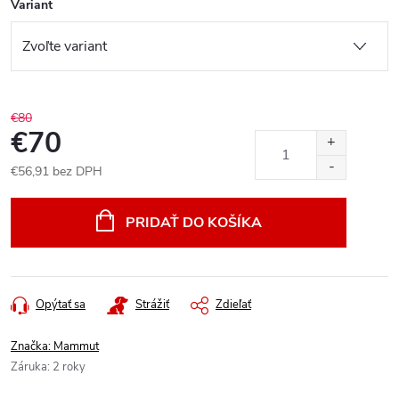
Variant
€80
€70
€56,91 bez DPH
Jednotková
cena:
PRIDAŤ DO KOŠÍKA
Opýtať sa
Strážiť
Zdieľať
Značka:
Mammut
Záruka
:
2 roky