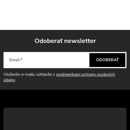
Odoberať newsletter
Z
Email
ODOBERAŤ
á
Vložením e-mailu súhlasíte s
podmienkami ochrany osobných
p
údajov
ä
t
i