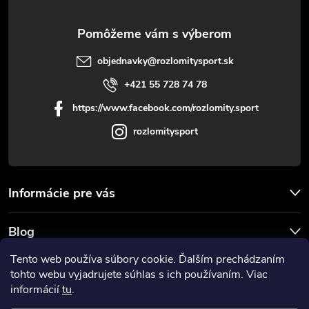
e
objednavky
@
rozlomitysport.sk
+421 55 728 74 78
https://www.facebook.com/rozlomity.sport
rozlomitysport
Informácie pre vás
Blog
Tento web používa súbory cookie. Ďalším prechádzaním
Prijímame online platby
tohto webu vyjadrujete súhlas s ich používaním. Viac
informácií
tu
.