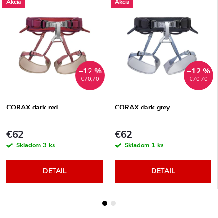
Akcia
Akcia
–12 %
–12 %
€70,70
€70,70
CORAX dark red
CORAX dark grey
€62
€62
Skladom
3 ks
Skladom
1 ks
DETAIL
DETAIL