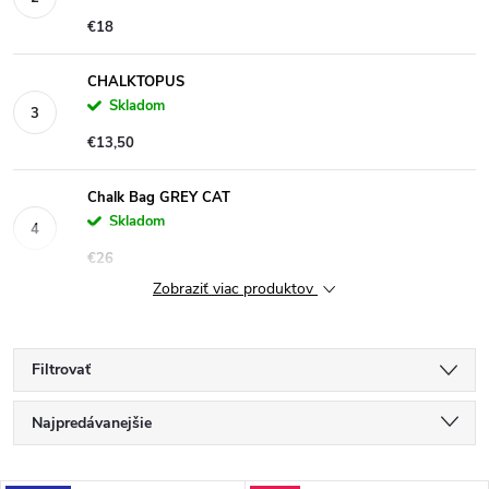
€18
CHALKTOPUS
Skladom
€13,50
Chalk Bag GREY CAT
Skladom
€26
Zobraziť viac produktov
Filtrovať
R
Najpredávanejšie
a
Odporúčame