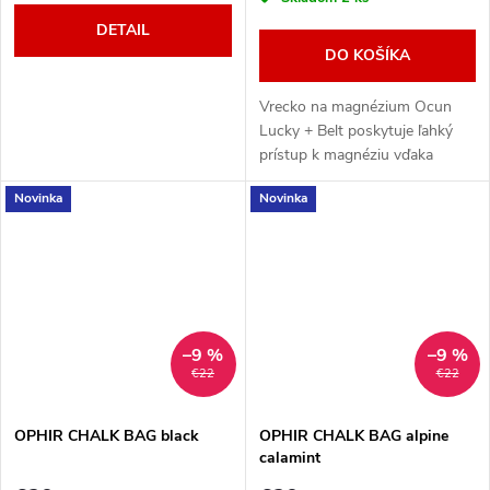
DETAIL
DO KOŠÍKA
Vrecko na magnézium Ocun
Lucky + Belt poskytuje ľahký
prístup k magnéziu vďaka
vystuženému okraju a širokému
Novinka
Novinka
otvoru.
–9 %
–9 %
€22
€22
OPHIR CHALK BAG black
OPHIR CHALK BAG alpine
calamint