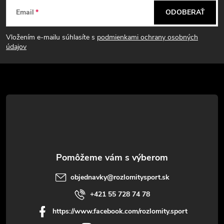
Z
e
n
Email
ODOBERAŤ
p
á
i
e
r
Vložením e-mailu súhlasíte s
podmienkami ochrany osobných
p
údajov
v
ä
k
t
y
v
i
ý
e
p
i
objednavky
@
rozlomitysport.sk
+421 55 728 74 78
s
https://www.facebook.com/rozlomity.sport
u