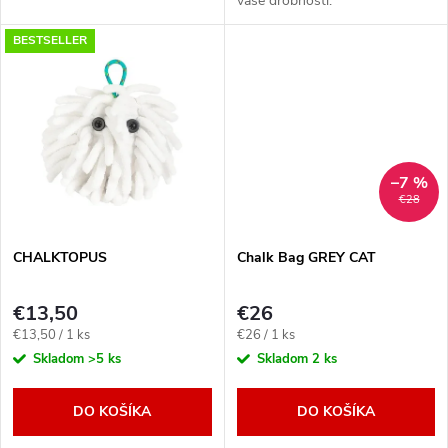
vaše drobnosti.
u
u
BESTSELLER
k
k
t
t
o
o
–7 %
v
€28
v
CHALKTOPUS
Chalk Bag GREY CAT
€13,50
€26
Jednotková
Jednotková
€13,50 / 1 ks
€26 / 1 ks
cena:
cena:
Skladom
>5 ks
Skladom
2 ks
DO KOŠÍKA
DO KOŠÍKA