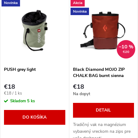
V
Novinka
Akcia
Najlacnejšie
d
Novinka
ý
Najdrahšie
e
p
Abecedne
n
i
–10 %
€20
i
s
e
PUSH grey light
Black Diamond MOJO ZIP
CHALK BAG burnt sienna
p
p
€18
€18
r
Jednotková
€18 / 1 ks
Na dopyt
r
cena:
Skladom
5 ks
o
DETAIL
o
DO KOŠÍKA
d
Tradičný vak na magnézium
d
vybavený vreckom na zips pre