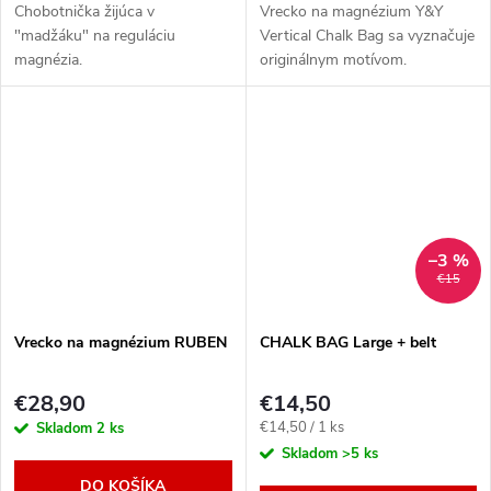
Chobotnička žijúca v
Vrecko na magnézium Y&Y
"madžáku" na reguláciu
Vertical Chalk Bag sa vyznačuje
magnézia.
originálnym motívom.
–3 %
€15
Vrecko na magnézium RUBEN
CHALK BAG Large + belt
€28,90
€14,50
Jednotková
€14,50 / 1 ks
Skladom
2 ks
cena:
Skladom
>5 ks
DO KOŠÍKA