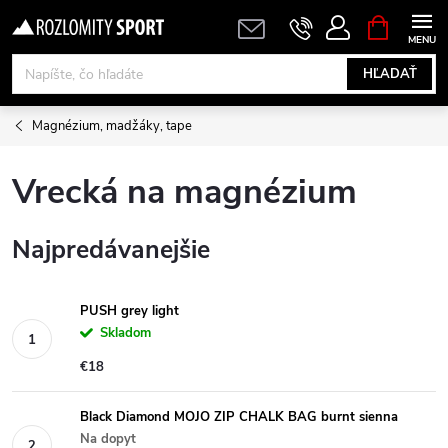
Prejsť
NÁKUPN
KOŠÍK
na
obsah
HĽADAŤ
Magnézium, madžáky, tape
Vrecká na magnézium
Najpredávanejšie
PUSH grey light
Skladom
€18
Black Diamond MOJO ZIP CHALK BAG burnt sienna
Na dopyt