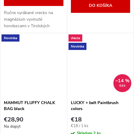
DO KOŠÍKA
Ručne vyrábané vrecko na
magnézium vyvinuté
horolezcami v Tirolských
Alpách.
Novinka
Akcia
Novinka
–14 %
€21
MAMMUT FLUFFY CHALK
LUCKY + belt Paintbrush
BAG black
colors
€28,90
€18
Jednotková
€18 / 1 ks
Na dopyt
cena:
Skladom
2 ks