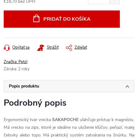
€18,70 bez DPH
Jednotková
cena:
PRIDAŤ DO KOŠÍKA
Opýtať sa
Strážiť
Zdieľať
Značka:
Petzl
Záruka
:
2 roky
Popis produktu
Podrobný popis
Ergonomický tvar vrecka
SAKAPOCHE
uľahčuje prístup k magnéziu.
Má vrecko na zips, ktoré je ideálne na uloženie kľúčov, peňazí, malej
čelovky alebo topo. Má praktický systém zatvárania na šnúrku. Na