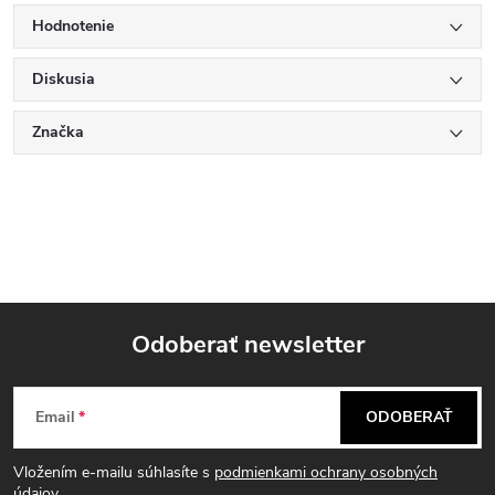
Hodnotenie
Diskusia
Značka
Odoberať newsletter
Z
Email
ODOBERAŤ
á
Vložením e-mailu súhlasíte s
podmienkami ochrany osobných
údajov