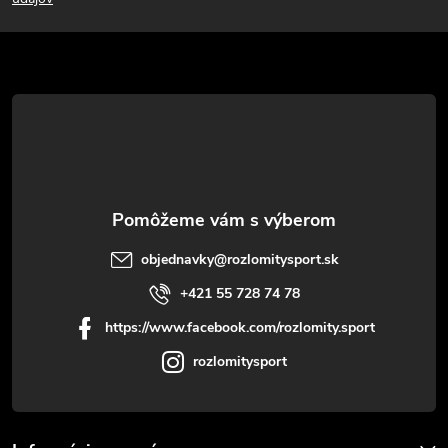
p
ä
t
i
e
objednavky
@
rozlomitysport.sk
+421 55 728 74 78
https://www.facebook.com/rozlomity.sport
rozlomitysport