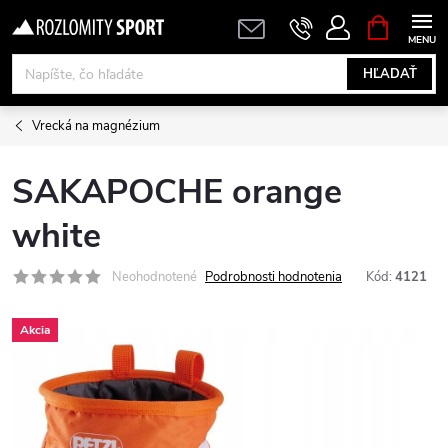
Prejsť
NÁKUPN
KOŠÍK
na
obsah
HĽADAŤ
Vrecká na magnézium
SAKAPOCHE orange
white
Neohodnotené
Podrobnosti hodnotenia
Kód:
4121
Akcia