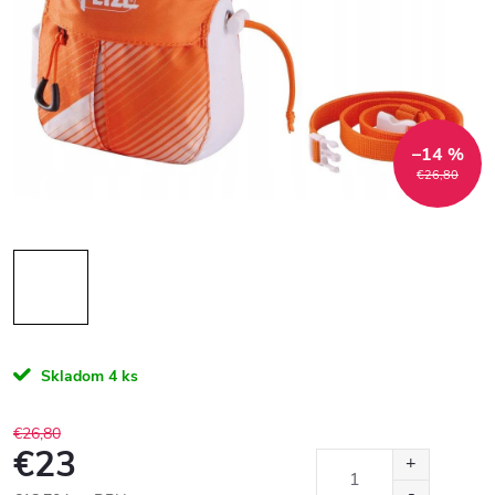
–14 %
€26,80
Skladom
4 ks
€26,80
€23