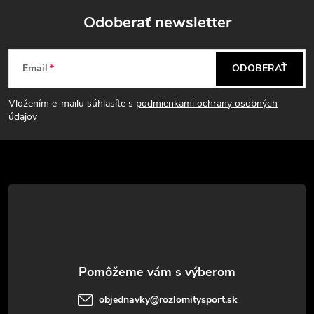
Odoberať newsletter
Z
Email
ODOBERAŤ
á
Vložením e-mailu súhlasíte s
podmienkami ochrany osobných
p
údajov
ä
t
i
e
objednavky
@
rozlomitysport.sk