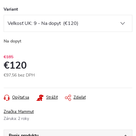
Variant
Na dopyt
€185
€120
€97,56 bez DPH
Jednotková
cena:
Opýtať sa
Strážiť
Zdieľať
Značka:
Mammut
Záruka
:
2 roky
Popis produktu