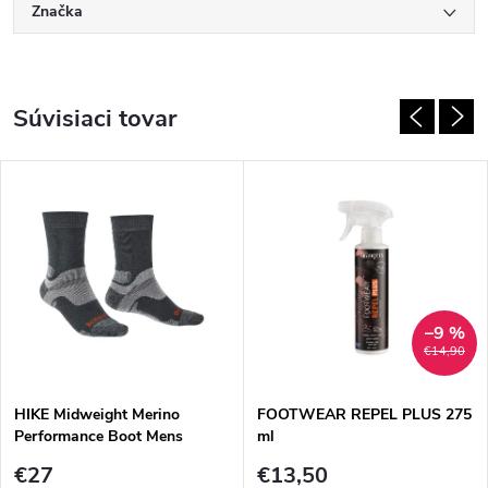
Značka
Súvisiaci tovar
–9 %
€14,90
HIKE Midweight Merino
FOOTWEAR REPEL PLUS 275
Performance Boot Mens
ml
gunmetal
€27
€13,50