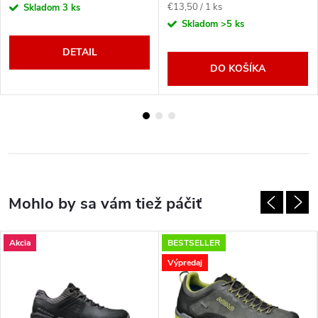
Jednotková
€13,50 / 1 ks
Skladom
3 ks
cena:
Skladom
>5 ks
DETAIL
DO KOŠÍKA
Akcia
BESTSELLER
Výpredaj