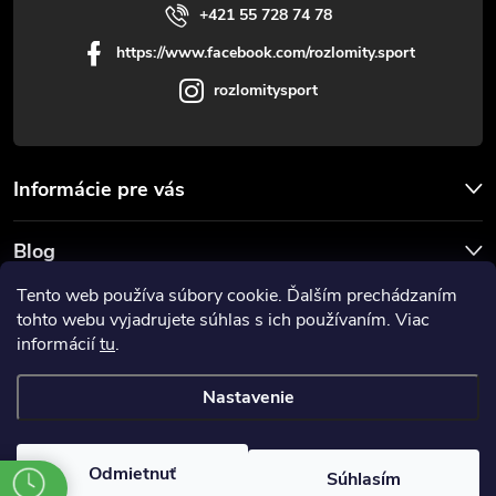
+421 55 728 74 78
https://www.facebook.com/rozlomity.sport
rozlomitysport
Informácie pre vás
Blog
Tento web používa súbory cookie. Ďalším prechádzaním
Prijímame online platby
tohto webu vyjadrujete súhlas s ich používaním. Viac
informácií
tu
.
Nastavenie
Copyright 2026
Rozlomitysport
. Všetky práva vyhradené.
Odmietnuť
Súhlasím
Vytvoril Shoptet