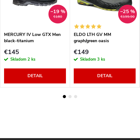
–19 %
–25 %
€180
€199,90
MERCURY IV Low GTX Men
ELDO LTH GV MM
black-titanium
graph/green oasis
€145
€149
Skladom
2 ks
Skladom
3 ks
DETAIL
DETAIL