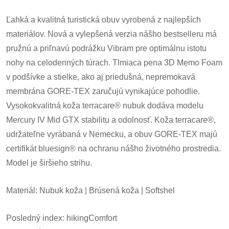
Ľahká a kvalitná turistická obuv vyrobená z najlepších
materiálov. Nová a vylepšená verzia nášho bestselleru má
pružnú a priľnavú podrážku Vibram pre optimálnu istotu
nohy na celodenných túrach. Tlmiaca pena 3D Memo Foam
v podšívke a stielke, ako aj priedušná, nepremokavá
membrána GORE-TEX zaručujú vynikajúce pohodlie.
Vysokokvalitná koža terracare® nubuk dodáva modelu
Mercury IV Mid GTX stabilitu a odolnosť. Koža terracare®,
udržateľne vyrábaná v Nemecku, a obuv GORE-TEX majú
certifikát bluesign® na ochranu nášho životného prostredia.
Model je širšieho strihu.
Materiál: Nubuk koža | Brúsená koža | Softshel
Posledný index: hikingComfort