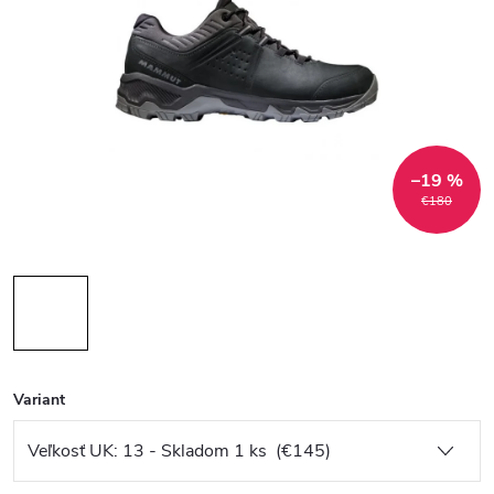
–19 %
€180
Variant