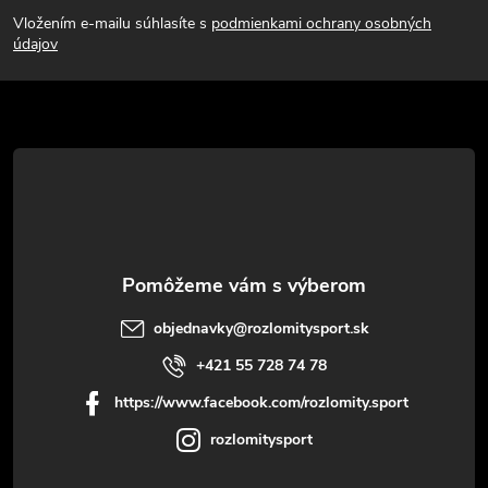
á
Vložením e-mailu súhlasíte s
podmienkami ochrany osobných
p
údajov
ä
t
i
e
objednavky
@
rozlomitysport.sk
+421 55 728 74 78
https://www.facebook.com/rozlomity.sport
rozlomitysport