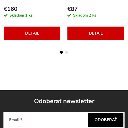
€160
€87
Skladom
1 ks
Skladom
2 ks
DETAIL
DETAIL
Odoberať newsletter
Z
Email
ODOBERAŤ