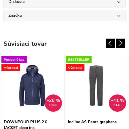
Diskusia
Značka
Súvisiaci tovar
Posledný kus
BESTSELLER
Výpredaj
Výpredaj
–20 %
–41 %
€200
€149
DOWNPOUR PLUS 2.0
Incline AS Pants graphene
JACKET deep ink