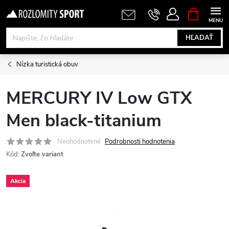
Prejsť
NÁKUPN
KOŠÍK
na
obsah
HĽADAŤ
Nízka turistická obuv
MERCURY IV Low GTX
Men black-titanium
Neohodnotené
Podrobnosti hodnotenia
Kód:
Zvoľte variant
Akcia