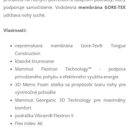
podporuje samočistenie. Vodotesná
membrána GORE-TEX
udržiava nohy suché.
Vlastnosti:
nepremokavá membrána Gore-Tex® Tongue
Construction
klasické šnurovanie
Mammut Flextron Technology™ - podpora
prirodzeného pohybu a efektívneho využitia energie
3D Memo Foam stielka sa prispôsobí tvaru nohy pre
výnimočné pohodlie
Mammut Georganic 3D Technology pre maximálny
komfort
podrážka Vibram® Flextron II
Flex index: A6