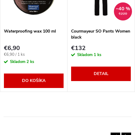
–40 %
€220
Waterproofing wax 100 ml
Courmayeur SO Pants Women
black
€6,90
€132
Jednotková
€6,90 / 1 ks
Skladom
1 ks
cena:
Skladom
2 ks
DETAIL
DO KOŠÍKA