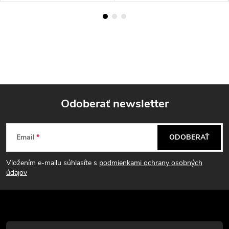
Odoberať newsletter
Z
Email
ODOBERAŤ
á
Vložením e-mailu súhlasíte s
podmienkami ochrany osobných
p
údajov
ä