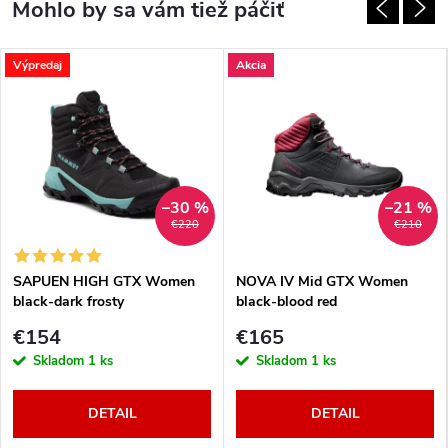
Výpredaj
Akcia
–30 %
–21 %
€220
€210
SAPUEN HIGH GTX Women
NOVA IV Mid GTX Women
black-dark frosty
black-blood red
€154
€165
Skladom
1 ks
Skladom
1 ks
DETAIL
DETAIL