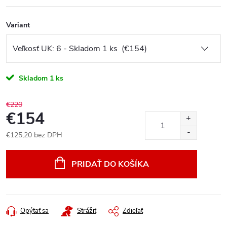
Variant
Skladom
1 ks
€220
€154
€125,20 bez DPH
Jednotková
cena:
PRIDAŤ DO KOŠÍKA
Opýtať sa
Strážiť
Zdieľať