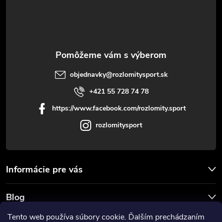
t
i
e
objednavky
@
rozlomitysport.sk
+421 55 728 74 78
https://www.facebook.com/rozlomity.sport
rozlomitysport
Informácie pre vás
Blog
Tento web používa súbory cookie. Ďalším prechádzaním