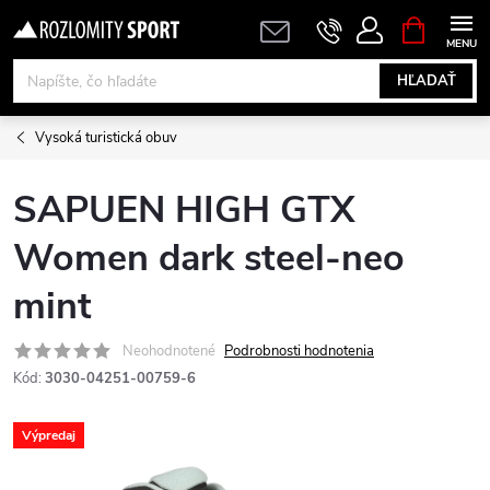
Prejsť
NÁKUPN
KOŠÍK
na
obsah
HĽADAŤ
Vysoká turistická obuv
SAPUEN HIGH GTX
Women dark steel-neo
mint
Neohodnotené
Podrobnosti hodnotenia
Kód:
3030-04251-00759-6
Výpredaj