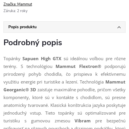
Značka:
Mammut
Záruka
:
2 roky
Popis produktu
Podrobný popis
Topánky
Sapuen High GTX
sú ideálnou voľbou pre rôzne
terény. S technológiou
Mammut Flextron®
podporujú
prirodzený pohyb chodidla, čo prispieva k efektívnemu
využitiu energie pri turistike a lezení. Technológia
Mammut
Georganic® 3D
zaisťuje maximálne pohodlie, pričom všetky
komponenty, ktoré sú v kontakte s chodidlom, sú presne
anatomicky tvarované. Klasická konštrukcia jazyka poskytuje
jednoduchý vstup. Tieto topánky sú optimalizované pre
turistiku s gumovou zmesou
Vibram
pre bezpečnú
priľnavosť na rôznych povrchoch a dizajnom podrážky, ktorý