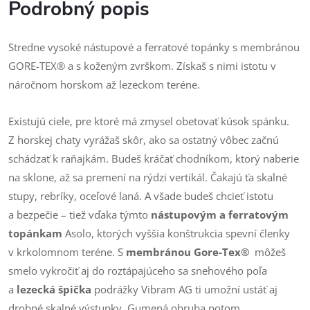
Podrobný popis
Stredne vysoké nástupové a ferratové topánky s membránou
GORE-TEX® a s koženým zvrškom. Získaš s nimi istotu v
náročnom horskom až lezeckom teréne.
Existujú ciele, pre ktoré má zmysel obetovať kúsok spánku.
Z horskej chaty vyrážaš skôr, ako sa ostatný vôbec začnú
schádzať k raňajkám. Budeš kráčať chodníkom, ktorý naberie
na sklone, až sa premení na rýdzi vertikál. Čakajú ťa skalné
stupy, rebríky, oceľové laná. A všade budeš chcieť istotu
a bezpečie – tiež vďaka týmto
nástupovým a ferratovým
topánkam
Asolo, ktorých vyššia konštrukcia spevní členky
v krkolomnom teréne. S
membránou Gore-Tex®
môžeš
smelo vykročiť aj do roztápajúceho sa snehového poľa
a
lezecká špička
podrážky Vibram AG ti umožní ustáť aj
drobné skalné výstupky. Gumená obruba potom