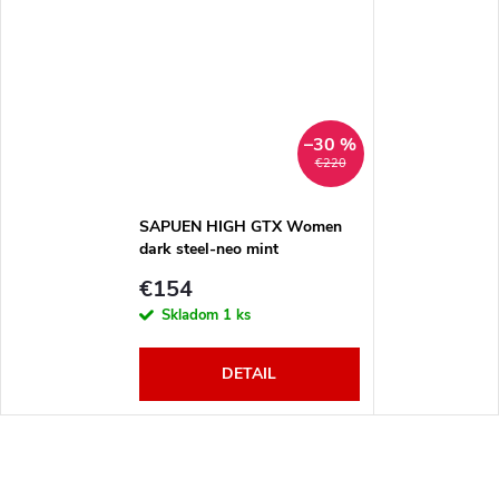
–30 %
€220
SAPUEN HIGH GTX Women
dark steel-neo mint
€154
Skladom
1 ks
DETAIL