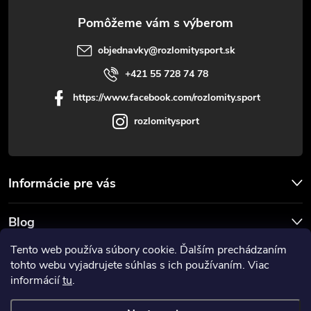
e
objednavky
@
rozlomitysport.sk
+421 55 728 74 78
https://www.facebook.com/rozlomity.sport
rozlomitysport
Informácie pre vás
Blog
Tento web používa súbory cookie. Ďalším prechádzaním
Prijímame online platby
tohto webu vyjadrujete súhlas s ich používaním. Viac
informácií
tu
.