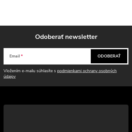
Odoberať newsletter
Z
Email
ODOBERAŤ
á
Vložením e-mailu súhlasíte s
podmienkami ochrany osobných
p
údajov
ä
t
i