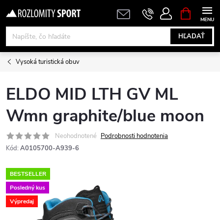
Prejsť
NÁKUPN
KOŠÍK
na
obsah
HĽADAŤ
Vysoká turistická obuv
ELDO MID LTH GV ML
Wmn graphite/blue moon
Neohodnotené
Podrobnosti hodnotenia
Kód:
A0105700-A939-6
BESTSELLER
Posledný kus
Výpredaj