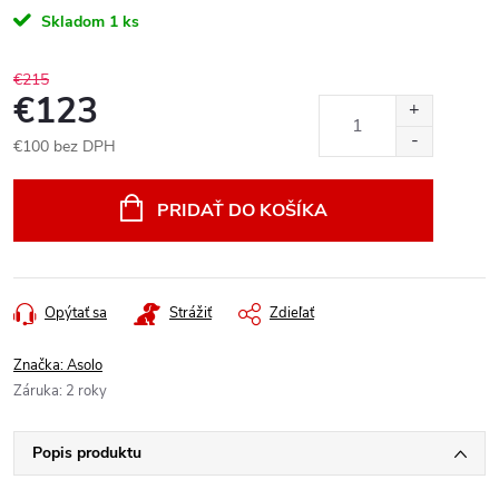
Skladom
1 ks
€215
€123
€100 bez DPH
Jednotková
cena:
PRIDAŤ DO KOŠÍKA
Opýtať sa
Strážiť
Zdieľať
Značka:
Asolo
Záruka
:
2 roky
Popis produktu