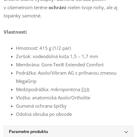
v ošemetnom teréne
ochráni
nielen tvoje nohy, ale aj
topánky samotné.
Vlastnosti
Hmotnosť: 415 g (1/2 pár)
Zvršok: vodeodolná koža 1,5 – 1,7 mm
Membrána: Gore-Tex® Extended Comfort
Podrážka: Asolo/Vibram AG s priľnavou zmesou
MegaGrip
Medzipodrážka: mikroporézna
EVA
Vložka: anatomická Asolo/Ortholite
Gumená ochrana špičky
Odolná obruba po obvode
Parametre produktu