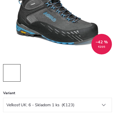
–42 %
€215
Variant