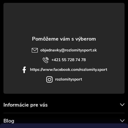
t
i
e
objednavky
@
rozlomitysport.sk
+421 55 728 74 78
https://www.facebook.com/rozlomity.sport
rozlomitysport
Informácie pre vás
Blog