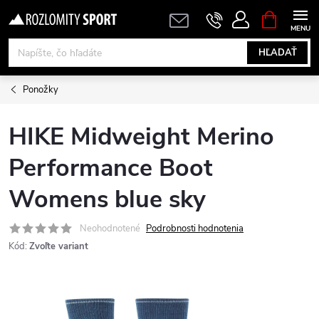
Prejsť
NÁKUPN
KOŠÍK
na
obsah
HĽADAŤ
Ponožky
HIKE Midweight Merino
Performance Boot
Womens blue sky
Neohodnotené
Podrobnosti hodnotenia
Kód:
Zvoľte variant