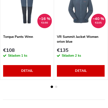
–16 %
–40 %
€130
€225
Torque Pants Wmn
VR Summit Jacket Women
orion blue
€108
€135
Skladom
1 ks
Skladom
2 ks
DETAIL
DETAIL