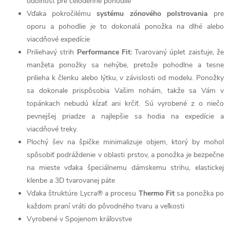
odolnosť pre celodenné pohodlie
Vďaka pokročilému
systému zónového polstrovania
pre
oporu a pohodlie je to dokonalá ponožka na dlhé alebo
viacdňové expedície
Priliehavý strih
Performance Fit:
Tvarovaný úplet zaisťuje, že
manžeta ponožky sa nehýbe, pretože pohodlne a tesne
prilieha k členku alebo lýtku, v závislosti od modelu. Ponožky
sa dokonale prispôsobia Vašim nohám, takže sa Vám v
topánkach nebudú kĺzať ani krčiť. Sú vyrobené z o niečo
pevnejšej priadze a najlepšie sa hodia na expedície a
viacdňové treky.
Plochý šev na špičke minimalizuje objem, ktorý by mohol
spôsobiť podráždenie v oblasti prstov, a ponožka je bezpečne
na mieste vďaka špeciálnemu dámskemu strihu, elastickej
klenbe a 3D tvarovanej päte
Vďaka štruktúre Lycra® a procesu
Thermo Fit
sa ponožka po
každom praní vráti do pôvodného tvaru a veľkosti
Vyrobené v Spojenom kráľovstve