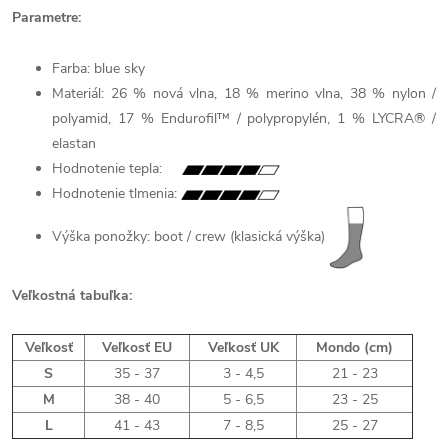
Parametre:
Farba: blue sky
Materiál: 26 % nová vlna, 18 % merino vlna, 38 % nylon /
polyamid, 17 % Endurofil™ / polypropylén, 1 % LYCRA® /
elastan
Hodnotenie tepla:
Hodnotenie tlmenia:
Výška ponožky: boot / crew (klasická výška)
Veľkostná tabuľka:
Veľkosť
Veľkosť EU
Veľkosť UK
Mondo (cm)
S
35 - 37
3 - 4,5
21 - 23
M
38 - 40
5 - 6,5
23 - 25
L
41 - 43
7 - 8,5
25 - 27