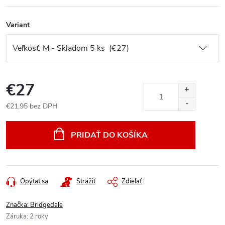
Variant
€27
€21,95 bez DPH
Jednotková
cena:
PRIDAŤ DO KOŠÍKA
Opýtať sa
Strážiť
Zdieľať
Značka:
Bridgedale
Záruka
:
2 roky