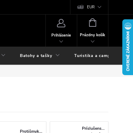
vy
EUR
NÁKUPNÝ
KOŠÍK
Prázdny košík
Prihlásenie
Batohy a tašky
Turistika a camping
Príslušenstvo
Protišmykové