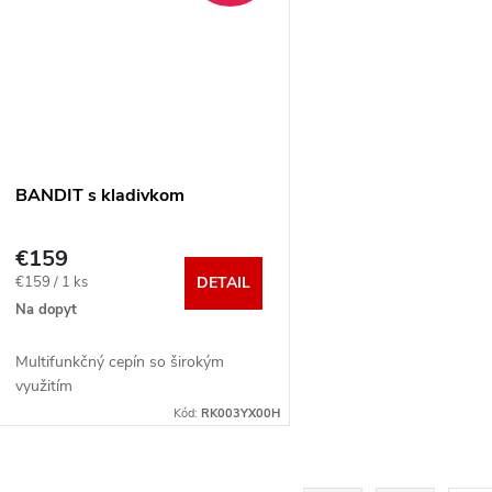
BANDIT s kladivkom
€159
Jednotková
€159 / 1 ks
DETAIL
cena:
Na dopyt
Multifunkčný cepín so širokým
využitím
Kód:
RK003YX00H