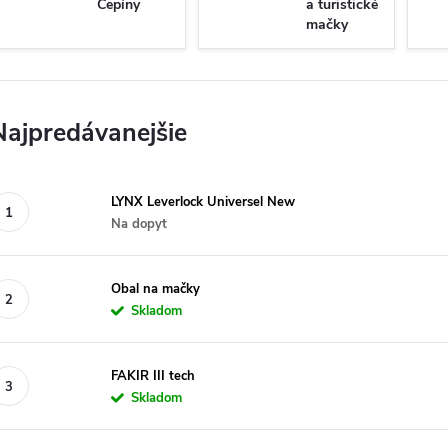
Cepíny
a turistické
mačky
Najpredávanejšie
LYNX Leverlock Universel New
Na dopyt
Obal na mačky
Skladom
FAKIR III tech
Skladom