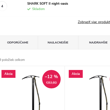
SHARK SOFT II night-oasis
Skladom
Zobraziť viac produ
R
ODPORÚČAME
NAJLACNEJŠIE
NAJDRAHŠIE
a
9
položiek celkom
d
V
Akcia
Akcia
e
–12 %
ý
€83,80
n
p