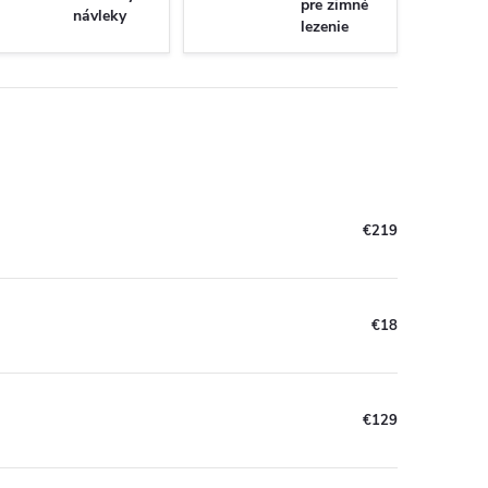
pre zimné
návleky
lezenie
€219
€18
€129