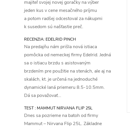
majiteľ svojej novej goračky na výber
jeden kus v cene mesačného príjmu
a potom radšej odcestoval za nákupmi
k susedom sú našťastie preč.
RECENZIA: EDELRID PINCH
Na predajňu nám prišla nová istiaca
pomôcka od nemeckej firmy Edelrid. Jedná
sa o istiacu brzdu s asistovaným
brzdením pre použitie na stenách, ale aj na
skalách, kt. je určená na jednoduché
dynamické laná priemeru 8.5-10.5mm.
Dá sa považovať...
TEST : MAMMUT NIRVANA FLIP 25L
Dnes sa pozrieme na batoh od firmy
Mammut – Nirvana Flip 25L. Základne