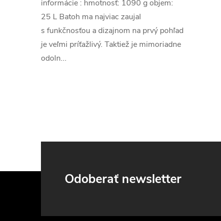
informácie : hmotnosť: 1090 g objem:
25 L Batoh ma najviac zaujal
s funkčnosťou a dizajnom na prvý pohľad
l
je veľmi príťažlivý. Taktiež je mimoriadne
odoln...
i
Z
Odoberať newsletter
r
á