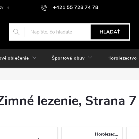
+421 55 728 74 78
ov
O nás
Kontakt
Hodnotenie obchodu
Odstúpiť od zmlu
objednavky@rozlomitysport.sk
HĽADAŤ
ové oblečenie
Športová obuv
Horolezectvo
Zimné lezenie
, Strana 7
Horolezecké