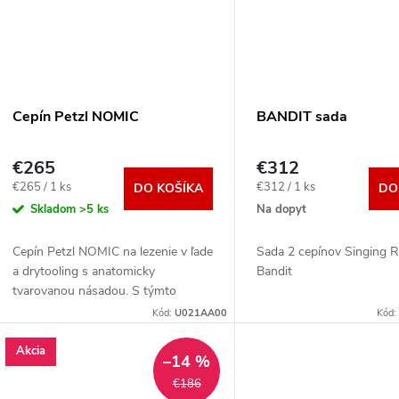
v
v
Cepín Petzl NOMIC
BANDIT sada
€265
€312
Jednotková
Jednotková
€265 / 1 ks
€312 / 1 ks
DO KOŠÍKA
DO
cena:
cena:
Skladom
>5 ks
Na dopyt
Cepín Petzl NOMIC na lezenie v ľade
Sada 2 cepínov Singing 
a drytooling s anatomicky
Bandit
tvarovanou násadou. S týmto
cepínom môžu lezci získať rovnakú
Kód:
U021AA00
Kód:
ľahkosť a voľnosť ako na skale.
Špičkový nástroj sa...
Akcia
–14 %
€186