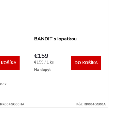
BANDIT s lopatkou
€159
Jednotková
€159 / 1 ks
 KOŠÍKA
DO KOŠÍKA
cena:
Na dopyt
Rock
RK004GG00HA
Kód:
RK004GG00A