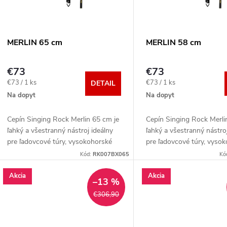
e
s
p
p
MERLIN 65 cm
MERLIN 58 cm
r
r
€73
€73
o
Jednotková
Jednotková
€73 / 1 ks
€73 / 1 ks
DETAIL
o
cena:
cena:
Na dopyt
Na dopyt
d
d
Cepín Singing Rock Merlin 65 cm je
Cepín Singing Rock Merli
u
ľahký a všestranný nástroj ideálny
ľahký a všestranný nástro
u
pre ľadovcové túry, vysokohorské
pre ľadovcové túry, vyso
túry (VHT), a jednoduché horské
túry (VHT), a jednoduché
k
Kód:
RK007BX065
Kó
výstupy.
výstupy.
k
Akcia
Akcia
t
–13 %
t
€306,90
o
o