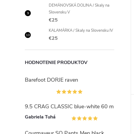
DEMÄNOVSKÁ DOLINA / Skaly na
Slovensku V
€25
KALAMÁRKA / Skaly na Slovensku IV
€25
HODNOTENIE PRODUKTOV
Barefoot DORJE raven
9.5 CRAG CLASSIC blue-white 60 m
Gabriela Tuhá
Courmayeur SO Pants Men black