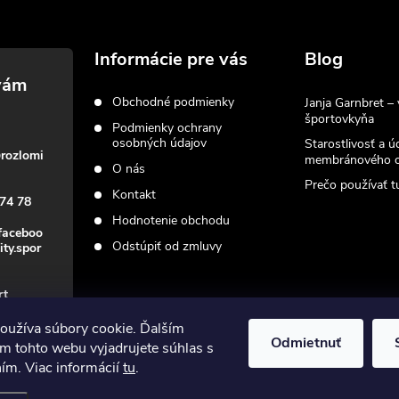
v
k
Informácie pre vás
Blog
y
Obchodné podmienky
v
Janja Garnbret – 
športovkyňa
Podmienky ochrany
ý
osobných údajov
Starostlivosť a ú
@
rozlomi
membránového o
O nás
p
Prečo používať tu
Kontakt
74 78
Hodnotenie obchodu
faceboo
s
Odstúpiť od zmluvy
ity.spor
u
rt
oužíva súbory cookie. Ďalším
Odmietnuť
m tohto webu vyjadrujete súhlas s
ním. Viac informácií
tu
.