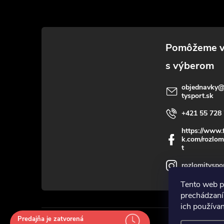
p
ä
t
i
objednavky
tysport.sk
e
+421 55 728 
i
https://www.
k.com/rozlom
t
rozlomityspo
Tento web p
prechádzaní
ich používa
Predajňa je zatvorená