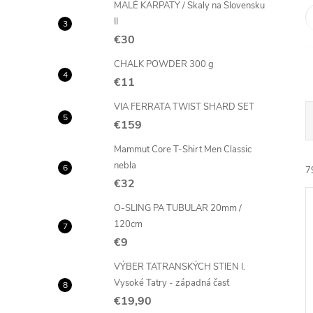
MALÉ KARPATY / Skaly na Slovensku
II
€30
CHALK POWDER 300 g
€11
VIA FERRATA TWIST SHARD SET
€159
Mammut Core T-Shirt Men Classic
nebla
7
€32
O-SLING PA TUBULAR 20mm /
120cm
€9
VÝBER TATRANSKÝCH STIEN I.
i
Vysoké Tatry - západná časť
i
€19,90