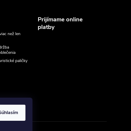
Prijímame online
platby
viac než len
držba
blečenia
ristické paličky
Súhlasím