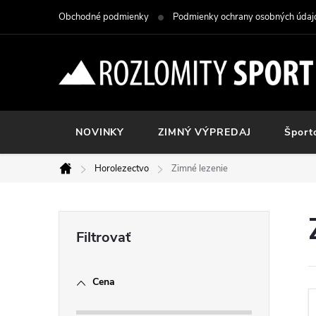
Prejsť
Obchodné podmienky
Podmienky ochrany osobných údaj
na
obsah
NOVINKY
ZIMNÝ VÝPREDAJ
Šport
Horolezectvo
Zimné lezenie
Domov
B
o
Cena
č