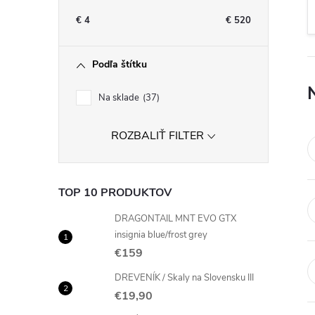
n
€
4
€
520
ý
Podľa štítku
p
Na sklade
37
a
ROZBALIŤ FILTER
n
e
TOP 10 PRODUKTOV
l
DRAGONTAIL MNT EVO GTX
insignia blue/frost grey
€159
DREVENÍK / Skaly na Slovensku III
€19,90