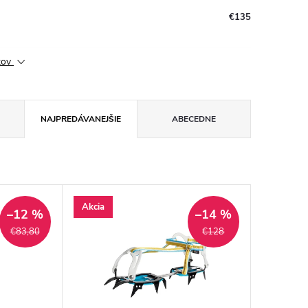
€135
ktov
NAJPREDÁVANEJŠIE
ABECEDNE
Akcia
–12 %
–14 %
€83,80
€128