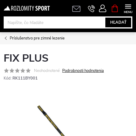
Prejsť
NÁKUPN
KOŠÍK
na
obsah
HĽADAŤ
Príslušenstvo pre zimné lezenie
FIX PLUS
Neohodnotené
Podrobnosti hodnotenia
Kód:
RK111BY001