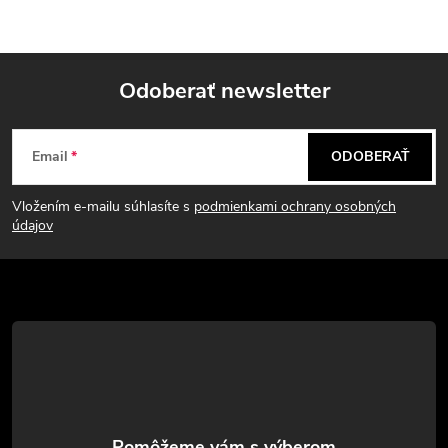
Odoberať newsletter
Z
Email
ODOBERAŤ
á
Vložením e-mailu súhlasíte s
podmienkami ochrany osobných
p
údajov
ä
t
i
e