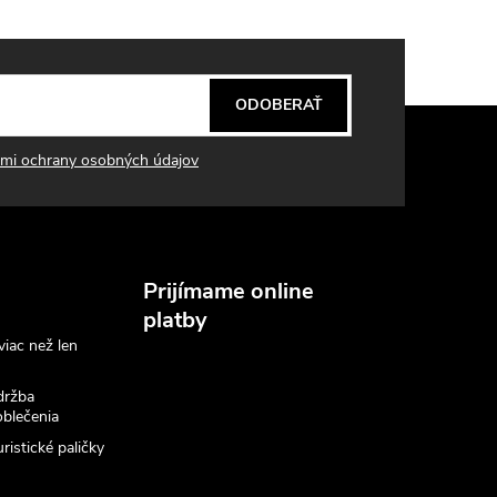
ODOBERAŤ
mi ochrany osobných údajov
Prijímame online
platby
viac než len
držba
blečenia
ristické paličky