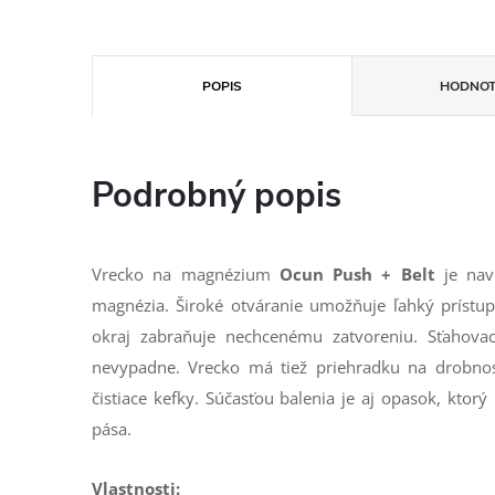
POPIS
HODNOT
Podrobný popis
Vrecko na magnézium
Ocun Push + Belt
je na
magnézia. Široké otváranie umožňuje ľahký prístu
okraj zabraňuje nechcenému zatvoreniu. Sťahovac
nevypadne. Vrecko má tiež priehradku na drobnos
čistiace kefky. Súčasťou balenia je aj opasok, kto
pása.
Vlastnosti: