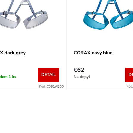
 dark grey
CORAX navy blue
€62
DETAIL
D
adom
1 ks
Na dopyt
Kód:
C051AB00
Kód