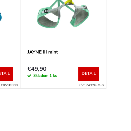
JAYNE III mint
€49,90
ETAIL
DETAIL
Skladom
1 ks
:
C051BB00
Kód:
74326-M-S