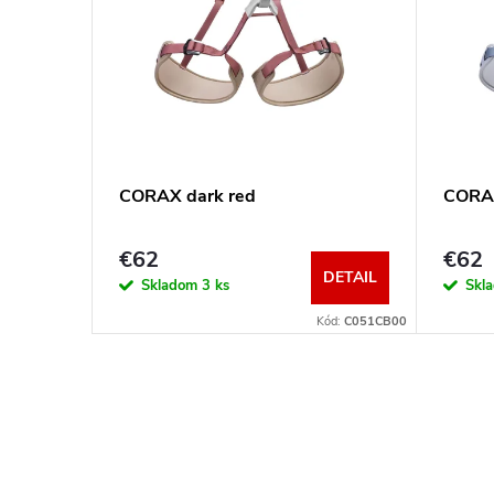
CORAX dark red
CORAX
€62
€62
DETAIL
Skladom
3 ks
Skl
Kód:
C051CB00