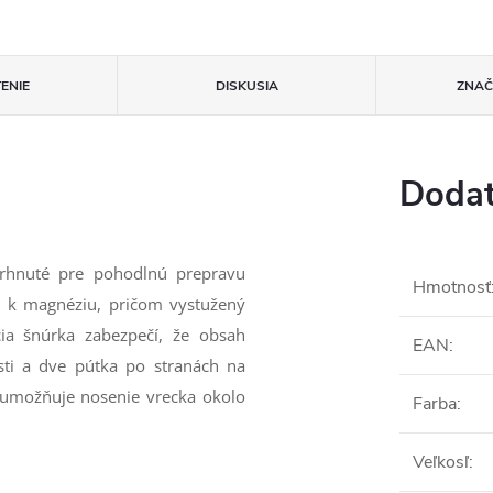
ENIE
DISKUSIA
ZNA
Dodat
vrhnuté pre pohodlnú prepravu
Hmotnosť
p k magnéziu, pričom vystužený
ia šnúrka zabezpečí, že obsah
EAN
:
ti a dve pútka po stranách na
rý umožňuje nosenie vrecka okolo
Farba
:
Veľkosľ
: