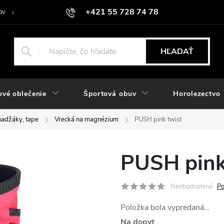
+421 55 728 74 78
ov
O nás
Kontakt
Hodnotenie obchodu
Odstúpiť od zmlu
objednavky@rozlomitysport.sk
HĽADAŤ
ové oblečenie
Športová obuv
Horolezectvo
adžáky, tape
Vrecká na magnézium
PUSH pink twist
PUSH pink
Neohodnotené
Po
Položka bola vypredaná…
Na dopyt