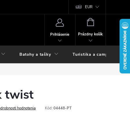
vy
EUR
NÁKUPNÝ
KOŠÍK
Prázdny košík
Prihlásenie
Batohy a tašky
Turistika a camping
 twist
drobnosti hodnotenia
Kód:
04448-PT