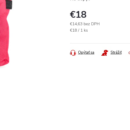
€18
€14,63 bez DPH
Jednotková
€18 / 1 ks
cena:
Opýtať sa
Strážiť