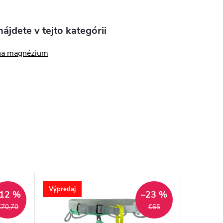
ájdete v tejto kategórii
na magnézium
Výpredaj
12 %
–23 %
€70,70
€65