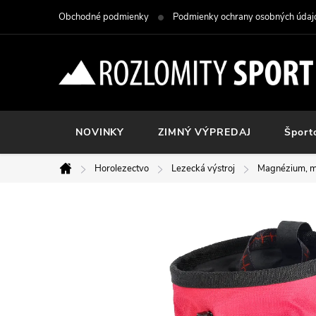
Prejsť
Obchodné podmienky
Podmienky ochrany osobných údaj
na
obsah
NOVINKY
ZIMNÝ VÝPREDAJ
Šport
Horolezectvo
Lezecká výstroj
Magnézium, m
Domov