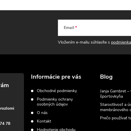
Email
Vložením e-mailu súhlasíte s
podmienka
Informácie pre vás
Blog
Obchodné podmienky
Janja Garnbret – 
športovkyňa
Podmienky ochrany
osobných údajov
Starostlivosť a ú
@
rozlomi
membránového o
O nás
Prečo používať tu
Kontakt
74 78
Hodnotenie obchodu