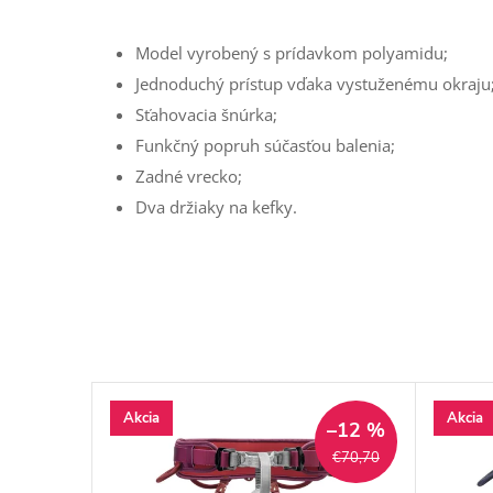
Model vyrobený s prídavkom polyamidu;
Jednoduchý prístup vďaka vystuženému okraju
Sťahovacia šnúrka;
Funkčný popruh súčasťou balenia;
Zadné vrecko;
Dva držiaky na kefky.
Akcia
Akcia
–12 %
€70,70