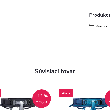
Produkt n
;
Vrecká 
Súvisiaci tovar
Akcia
–12 %
–
€70,70