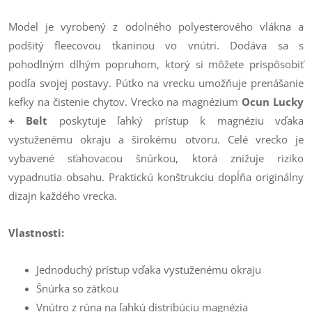
Model je vyrobený z odolného polyesterového vlákna a
podšitý fleecovou tkaninou vo vnútri. Dodáva sa s
pohodlným dlhým popruhom, ktorý si môžete prispôsobiť
podľa svojej postavy. Pútko na vrecku umožňuje prenášanie
kefky na čistenie chytov. Vrecko na magnézium
Ocun Lucky
+ Belt
poskytuje ľahký prístup k magnéziu vďaka
vystuženému okraju a širokému otvoru. Celé vrecko je
vybavené sťahovacou šnúrkou, ktorá znižuje riziko
vypadnutia obsahu. Praktickú konštrukciu dopĺňa originálny
dizajn každého vrecka.
Vlastnosti:
Jednoduchý prístup vďaka vystuženému okraju
Šnúrka so zátkou
Vnútro z rúna na ľahkú distribúciu magnézia