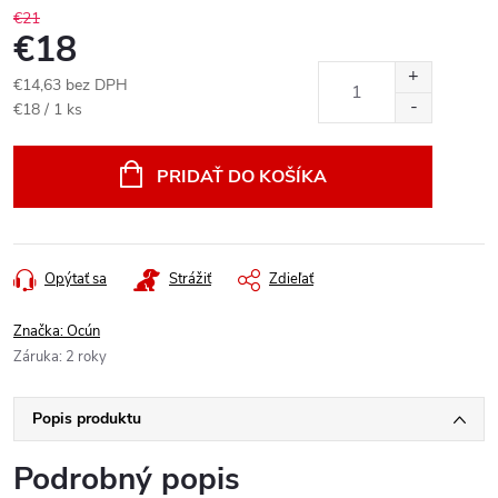
€21
€18
€14,63 bez DPH
Jednotková
€18 / 1 ks
cena:
PRIDAŤ DO KOŠÍKA
Opýtať sa
Strážiť
Zdieľať
Značka:
Ocún
Záruka
:
2 roky
Popis produktu
Podrobný popis