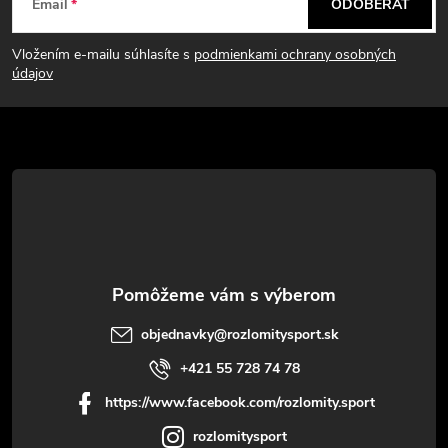
Email
ODOBERAŤ
á
Vložením e-mailu súhlasíte s
podmienkami ochrany osobných
p
údajov
ä
t
i
e
objednavky
@
rozlomitysport.sk
+421 55 728 74 78
https://www.facebook.com/rozlomity.sport
rozlomitysport