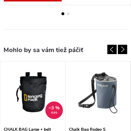
–3 %
€15
CHALK BAG Large + belt
Chalk Bag Rodeo S