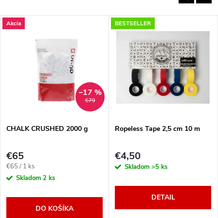
Akcia
BESTSELLER
–17 %
€79
CHALK CRUSHED 2000 g
Ropeless Tape 2,5 cm 10 m
€65
€4,50
Jednotková
€65 / 1 ks
Skladom
>5 ks
cena:
Skladom
2 ks
DETAIL
DO KOŠÍKA