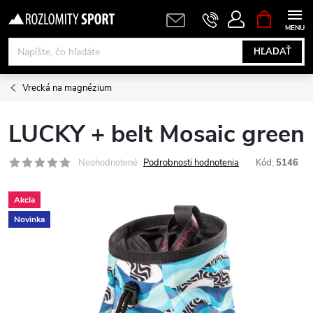
Prejsť
NÁKUPN
KOŠÍK
na
obsah
HĽADAŤ
Vrecká na magnézium
LUCKY + belt Mosaic green
Neohodnotené
Podrobnosti hodnotenia
Kód:
5146
Akcia
Novinka