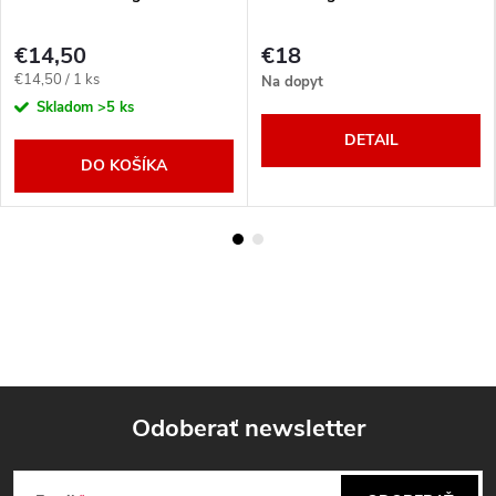
€14,50
€18
Jednotková
€14,50 / 1 ks
Na dopyt
cena:
Skladom
>5 ks
DETAIL
DO KOŠÍKA
Odoberať newsletter
Z