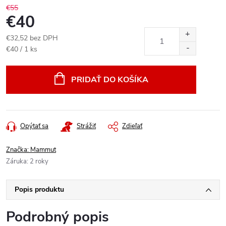
€55
€40
€32,52 bez DPH
Jednotková
€40 / 1 ks
cena:
PRIDAŤ DO KOŠÍKA
Opýtať sa
Strážiť
Zdieľať
Značka:
Mammut
Záruka
:
2 roky
Popis produktu
Podrobný popis