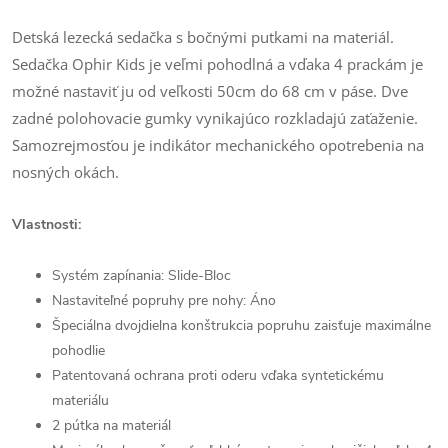
Detská lezecká sedačka s bočnými putkami na materiál.
Sedačka Ophir Kids je veľmi pohodlná a vďaka 4 prackám je
možné nastaviť ju od veľkosti 50cm do 68 cm v páse. Dve
zadné polohovacie gumky vynikajúco rozkladajú zaťaženie.
Samozrejmosťou je indikátor mechanického opotrebenia na
nosných okách.
Vlastnosti:
Systém zapínania: Slide-Bloc
Nastaviteľné popruhy pre nohy: Áno
Špeciálna dvojdielna konštrukcia popruhu zaisťuje maximálne
pohodlie
Patentovaná ochrana proti oderu vďaka syntetickému
materiálu
2 pútka na materiál