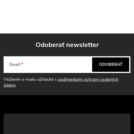
Odoberať newsletter
Z
Email
ODOBERAŤ
á
Vložením e-mailu súhlasíte s
podmienkami ochrany osobných
p
údajov
ä
t
i