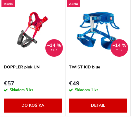
Akcia
Akcia
–14 %
–14 %
€67
€57
DOPPLER pink UNI
TWIST KID blue
€57
€49
Skladom
3 ks
Skladom
1 ks
DO KOŠÍKA
DETAIL