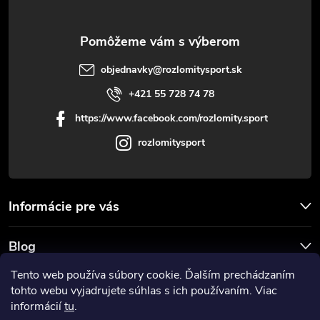
e
objednavky
@
rozlomitysport.sk
+421 55 728 74 78
https://www.facebook.com/rozlomity.sport
rozlomitysport
Informácie pre vás
Blog
Tento web používa súbory cookie. Ďalším prechádzaním
Prijímame online platby
tohto webu vyjadrujete súhlas s ich používaním. Viac
informácií
tu
.