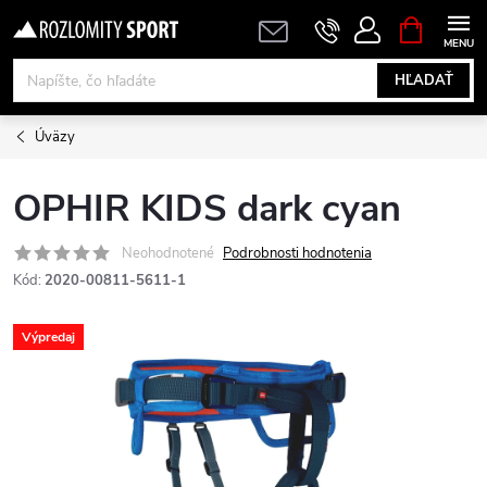
Prejsť
NÁKUPN
KOŠÍK
na
obsah
HĽADAŤ
Úväzy
OPHIR KIDS dark cyan
Neohodnotené
Podrobnosti hodnotenia
Kód:
2020-00811-5611-1
Výpredaj