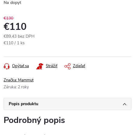
Na dopyt
€130
€110
€89,43 bez DPH
Jednotková
€110 / 1 ks
cena:
Opýtať sa
Strážiť
Zdieľať
Značka:
Mammut
Záruka
:
2 roky
Popis produktu
Podrobný popis