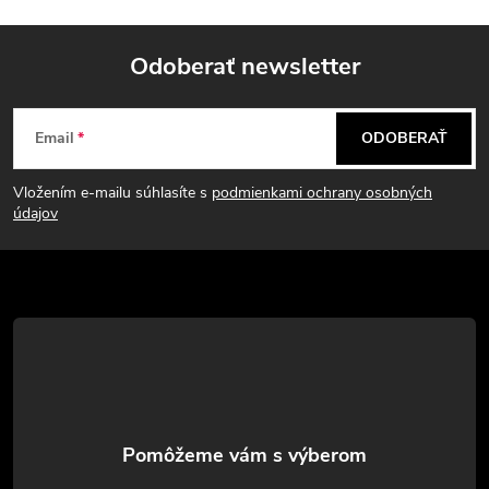
Odoberať newsletter
Z
Email
ODOBERAŤ
á
Vložením e-mailu súhlasíte s
podmienkami ochrany osobných
p
údajov
ä
t
i
e