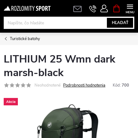
Prejsť
NÁKUPN
KOŠÍK
na
obsah
HĽADAŤ
Turistické batohy
LITHIUM 25 Wmn dark
marsh-black
Neohodnotené
Podrobnosti hodnotenia
Kód:
700
Akcia