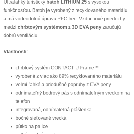
Ultraľahký turistický
batoh LITHIUM 25
s vysokou
funkčnosťou. Batoh je vyrobený z recyklovaného materiálu
a má vodeodolnú úpravu PFC free. Vzduchové prieduchy
medzi
chrbtovým systémom z 3D EVA peny
zaručujú
dobrú ventiláciu.
Vlastnosti:
chrbtový systém CONTACT U Frame™
vyrobené z viac ako 89% recyklovaného materiálu
veľmi ľahké a priedušné popruhy z EVA peny
odnímateľný bedrový pás s odnímateľným vreckom na
telefón
integrovaná, odnímateľná pláštenka
bočné sieťované vrecká
pútko na palice