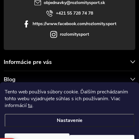
objednavky
@
rozlomitysport.sk
+421 55 728 74 78
https://www.facebook.com/rozlomity.sport
rozlomitysport
Informácie pre vás
Blog
Tento web používa súbory cookie. Ďalším prechádzaním
Prijímame online platby
tohto webu vyjadrujete súhlas s ich používaním. Viac
informácií
tu
.
Nastavenie
Copyright 2026
Rozlomitysport
. Všetky práva vyhradené.