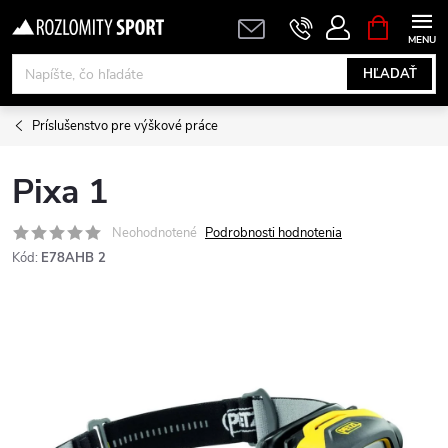
Prejsť
NÁKUPN
KOŠÍK
na
obsah
HĽADAŤ
Príslušenstvo pre výškové práce
Pixa 1
Neohodnotené
Podrobnosti hodnotenia
Kód:
E78AHB 2