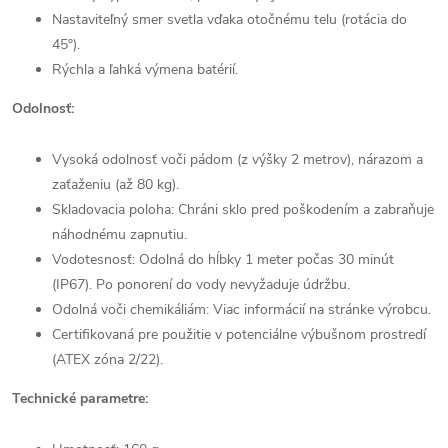
Nastaviteľný smer svetla vďaka otočnému telu (rotácia do
45°).
Rýchla a ľahká výmena batérií.
Odolnosť:
Vysoká odolnosť voči pádom (z výšky 2 metrov), nárazom a
zaťaženiu (až 80 kg).
Skladovacia poloha: Chráni sklo pred poškodením a zabraňuje
náhodnému zapnutiu.
Vodotesnosť: Odolná do hĺbky 1 meter počas 30 minút
(IP67). Po ponorení do vody nevyžaduje údržbu.
Odolná voči chemikáliám: Viac informácií na stránke výrobcu.
Certifikovaná pre použitie v potenciálne výbušnom prostredí
(ATEX zóna 2/22).
Technické parametre: