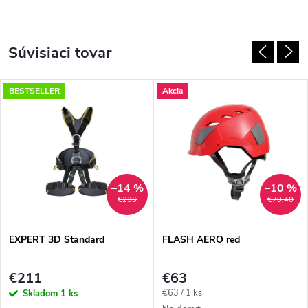
Súvisiaci tovar
BESTSELLER
Akcia
–14 %
–10 %
€236
€70,40
EXPERT 3D Standard
FLASH AERO red
€211
€63
Jednotková
€63 / 1 ks
Skladom
1 ks
cena: