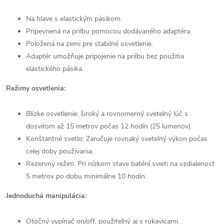
Na hlave s elastickým pásikom.
Pripevnená na prilbu pomocou dodávaného adaptéra.
Položená na zemi pre stabilné osvetlenie.
Adaptér umožňuje pripojenie na prilbu bez použitia
elastického pásika.
Režimy osvetlenia:
Blízke osvetlenie: široký a rovnomerný svetelný lúč s
dosvitom až 15 metrov počas 12 hodín (25 lumenov).
Konštantné svetlo: Zaručuje rovnaký svetelný výkon počas
celej doby používania.
Rezervný režim: Pri nízkom stave batérií svieti na vzdialenosť
5 metrov po dobu minimálne 10 hodín.
Jednoduchá manipulácia:
Otočný vypínač on/off, použiteľný aj s rukavicami.