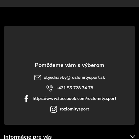
ä
t
i
e
objednavky
@
rozlomitysport.sk
+421 55 728 74 78
https://www.facebook.com/rozlomity.sport
rozlomitysport
Informácie pre vás