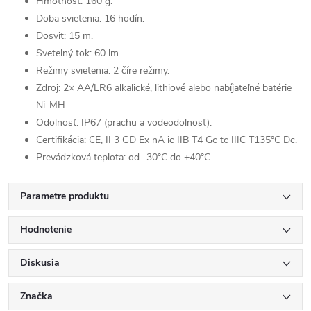
Hmotnosť: 160 g.
Doba svietenia: 16 hodín.
Dosvit: 15 m.
Svetelný tok: 60 lm.
Režimy svietenia: 2 číre režimy.
Zdroj: 2× AA/LR6 alkalické, lithiové alebo nabíjateľné batérie
Ni-MH.
Odolnosť: IP67 (prachu a vodeodolnosť).
Certifikácia: CE, II 3 GD Ex nA ic IIB T4 Gc tc IIIC T135°C Dc.
Prevádzková teplota: od -30°C do +40°C.
Parametre produktu
Hodnotenie
Diskusia
Značka