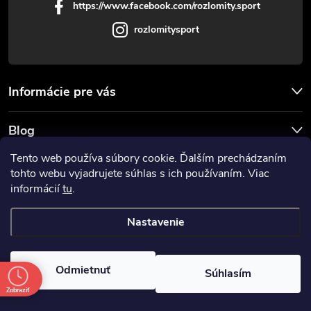
https://www.facebook.com/rozlomity.sport
rozlomitysport
Informácie pre vás
Blog
Tento web používa súbory cookie. Ďalším prechádzaním
Prijímame online platby
tohto webu vyjadrujete súhlas s ich používaním. Viac
informácií
tu
.
Nastavenie
Copyright 2026
Rozlomitysport
. Všetky práva vyhradené.
Odmietnuť
Súhlasím
Vytvoril Shoptet
Zobraziť