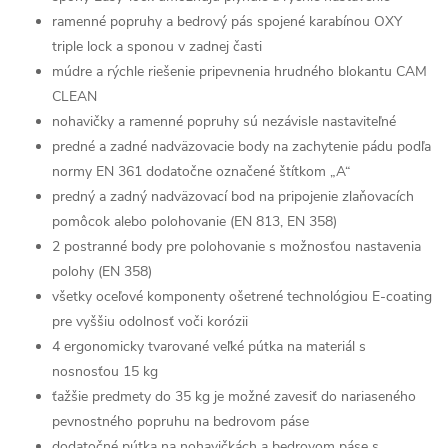
ramenné popruhy a bedrový pás spojené karabínou OXY
t
riple lock a sponou v zadnej časti
múdre a rýchle riešenie pripevnenia hrudného blokantu CAM
CLEAN
nohavičky a ramenné popruhy sú nezávisle nastaviteľné
predné a zadné nadväzovacie body na zachytenie pádu podľa
normy EN 361 dodatočne označené štítkom „A“
predný a zadný nadväzovací bod na pripojenie zlaňovacích
pomôcok alebo polohovanie (EN 813, EN 358)
2 postranné body pre polohovanie s možnosťou nastavenia
polohy (EN 358)
všetky oceľové komponenty ošetrené technológiou E-coating
pre vyššiu odolnosť voči korózii
4 ergonomicky tvarované veľké pútka na materiál s
nosnosťou 15 kg
ťažšie predmety do 35 kg je možné zavesiť do nariaseného
pevnostného popruhu na bedrovom páse
dodatočné pútka na nohavičkách a bedrovom páse s