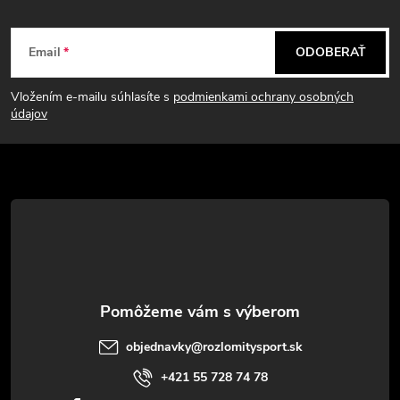
Z
Email
ODOBERAŤ
á
Vložením e-mailu súhlasíte s
podmienkami ochrany osobných
p
údajov
ä
t
i
e
objednavky
@
rozlomitysport.sk
+421 55 728 74 78