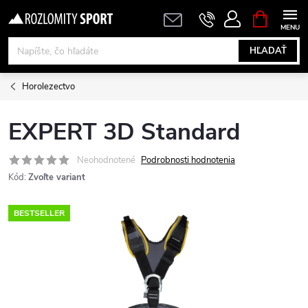
Prejsť
NÁKUPN
KOŠÍK
na
obsah
HĽADAŤ
Horolezectvo
EXPERT 3D Standard
Neohodnotené
Podrobnosti hodnotenia
Kód:
Zvoľte variant
BESTSELLER