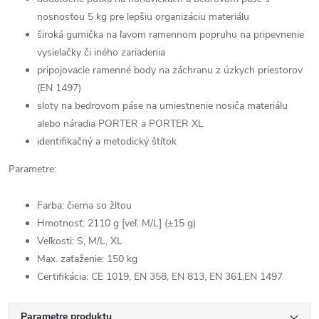
nosnosťou 5 kg pre lepšiu organizáciu materiálu
široká gumička na ľavom ramennom popruhu na pripevnenie
vysielačky či iného zariadenia
pripojovacie ramenné body na záchranu z úzkych priestorov
(EN 1497)
sloty na bedrovom páse na umiestnenie nosiča materiálu
alebo náradia PORTER a PORTER XL
identifikačný a metodický štítok
Parametre:
Farba: čierna so žltou
Hmotnosť:
2110 g [veľ. M/L] (±15 g)
Veľkosti: S, M/L, XL
Max. zaťaženie: 150 kg
Certifikácia: CE 1019, EN 358, EN 813, EN 361,
EN 1497
Parametre produktu