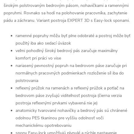
širokým polstrovaným bedrovým pásom, nohavičkami a ramennými
popruhmi. Rovnako sa hodí na polohovanie pracovníka, zachytenie
pádu a záchranu. Variant postroja EXPERT 3D s Easy-lock sponami.
ramenné popruhy môžu byť plne odobraté a postroj môže byť
použitý iba ako sedací úväzok
veľmi pohodlný široký bedrový pás zaručuje maximálny
komfort pri práci vo vise
nariasený pevnostný popruh na bedrovom páse zaručuje pri
normálnych pracovných podmienkach rozloženie síl iba do
polstrovania
reflexný prúžok na ramenách a reflexný prúžok a potlač na
bedrovom páse zvyšujú viditeľnosť postroja (čierna verzia
postroja reflexnými prvkami vybavená nie je)
anatomicky tvarované nohavičky a bedrový pás sú chránené
odolnou PES tkaninou pre vyššiu odolnosť voči
mechanickému opotrebovaniu
spony Easy-lock
umožňujú plynulé a rýchle nastavenie