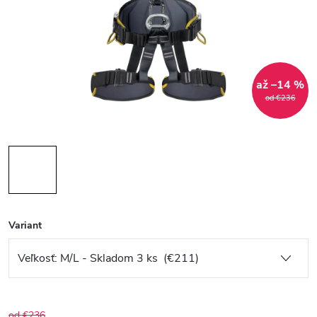
až –14 %
od €236
Variant
od €236