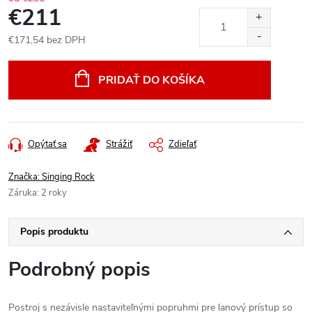
€211
€171,54 bez DPH
Jednotková
cena:
PRIDAŤ DO KOŠÍKA
Opýtať sa
Strážiť
Zdieľať
Značka:
Singing Rock
Záruka
:
2 roky
Popis produktu
Podrobný popis
Postroj s nezávisle nastaviteľnými popruhmi pre lanový prístup so