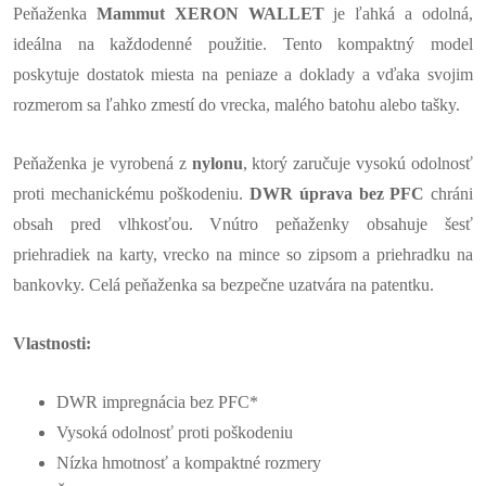
Peňaženka
Mammut XERON WALLET
je ľahká a odolná,
ideálna na každodenné použitie. Tento kompaktný model
poskytuje dostatok miesta na peniaze a doklady a vďaka svojim
rozmerom sa ľahko zmestí do vrecka, malého batohu alebo tašky.
Peňaženka je vyrobená z
nylonu
, ktorý zaručuje vysokú odolnosť
proti mechanickému poškodeniu.
DWR úprava bez PFC
chráni
obsah pred vlhkosťou. Vnútro peňaženky obsahuje šesť
priehradiek na karty, vrecko na mince so zipsom a priehradku na
bankovky. Celá peňaženka sa bezpečne uzatvára na patentku.
Vlastnosti:
DWR impregnácia bez PFC*
Vysoká odolnosť proti poškodeniu
Nízka hmotnosť a kompaktné rozmery