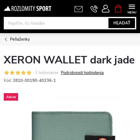
Prejsť
NÁKUPN
KOŠÍK
na
obsah
HĽADAŤ
Peňaženky
XERON WALLET dark jade
1 hodnotenie
Podrobnosti hodnotenia
Kód:
2810-00190-40236-1
Akcia