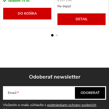
Jednotková
€35 / 1 ks
Skladom
>5 ks
cena:
Na dopyt
DO KOŠÍKA
DETAIL
Odoberať newsletter
Z
Email
ODOBERAŤ
á
Vložením e-mailu súhlasíte s
podmienkami ochrany osobných