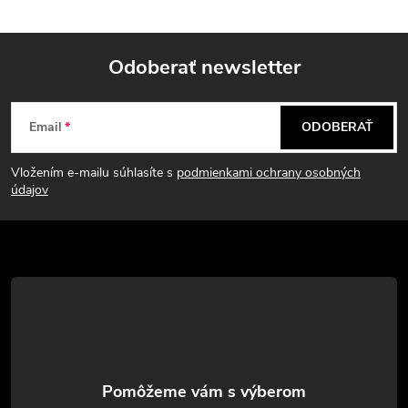
Odoberať newsletter
Z
Email
ODOBERAŤ
á
Vložením e-mailu súhlasíte s
podmienkami ochrany osobných
p
údajov
ä
t
i
e