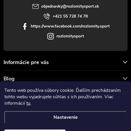
objednavky
@
rozlomitysport.sk
+421 55 728 74 78
https://www.facebook.com/rozlomity.sport
rozlomitysport
Informácie pre vás
Blog
Tento web používa súbory cookie. Ďalším prechádzaním
Prijímame online platby
tohto webu vyjadrujete súhlas s ich používaním. Viac
informácií
tu
.
Nastavenie