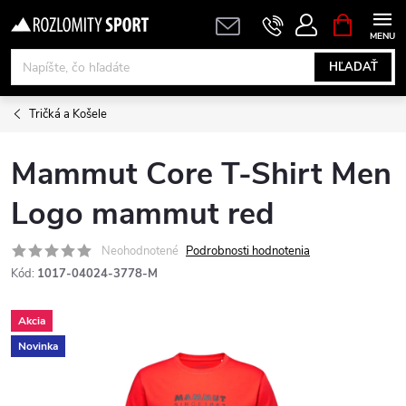
Prejsť
NÁKUPN
KOŠÍK
na
obsah
HĽADAŤ
Tričká a Košele
Mammut Core T-Shirt Men
Logo mammut red
Neohodnotené
Podrobnosti hodnotenia
Kód:
1017-04024-3778-M
Akcia
Novinka