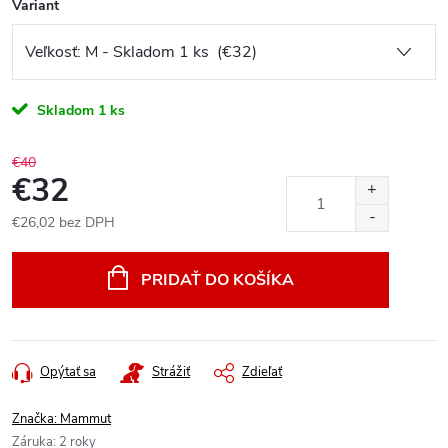
Variant
Skladom
1 ks
€40
€32
€26,02 bez DPH
Jednotková
cena:
PRIDAŤ DO KOŠÍKA
Opýtať sa
Strážiť
Zdieľať
Značka:
Mammut
Záruka
:
2 roky