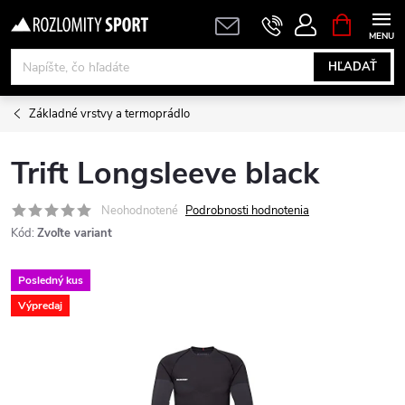
Prejsť
NÁKUPN
KOŠÍK
na
obsah
HĽADAŤ
Základné vrstvy a termoprádlo
Trift Longsleeve black
Neohodnotené
Podrobnosti hodnotenia
Kód:
Zvoľte variant
Posledný kus
Výpredaj