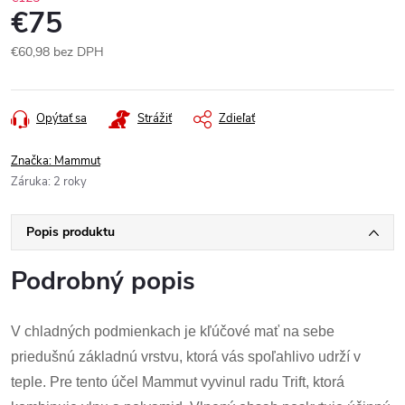
€75
€60,98 bez DPH
Jednotková
cena:
Opýtať sa
Strážiť
Zdieľať
Značka:
Mammut
Záruka
:
2 roky
Popis produktu
Podrobný popis
V chladných podmienkach je kľúčové mať na sebe
priedušnú základnú vrstvu, ktorá vás spoľahlivo udrží v
teple. Pre tento účel Mammut vyvinul radu Trift, ktorá