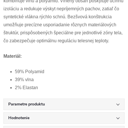
kombinuje vlnu a polyamid. Vlnený obsah poskytuje účinnú
izoláciu a redukuje výskyt nepríjemných pachov, zatiaľ čo
syntetické vlákna rýchlo schnú. Bezšvová konštrukcia
umožňuje precízne usporiadanie rôznych materiálových
štruktúr, prispôsobených špeciálne pre jednotlivé zóny tela,
čo zabezpečuje optimálnu reguláciu telesnej teploty.
Materiál:
59% Polyamid
39% vlna
2% Elastan
Parametre produktu
Hodnotenie