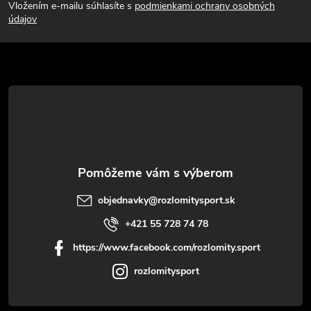
Vložením e-mailu súhlasíte s
podmienkami ochrany osobných
p
údajov
ä
t
i
e
objednavky
@
rozlomitysport.sk
+421 55 728 74 78
https://www.facebook.com/rozlomity.sport
rozlomitysport