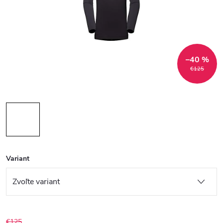
–40 %
€125
Variant
€125