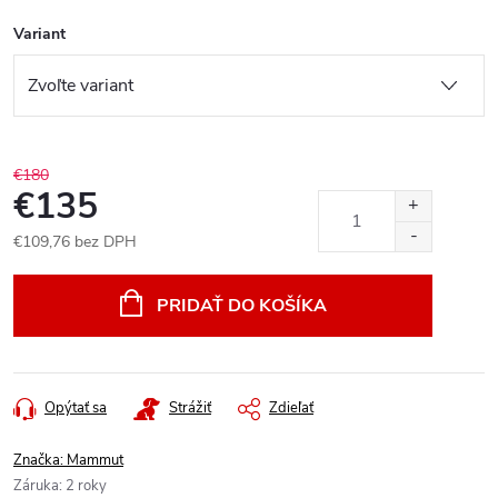
Variant
€180
€135
€109,76 bez DPH
Jednotková
cena:
PRIDAŤ DO KOŠÍKA
Opýtať sa
Strážiť
Zdieľať
Značka:
Mammut
Záruka
:
2 roky