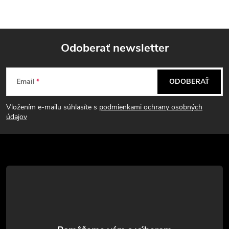
Odoberať newsletter
Z
Email
ODOBERAŤ
á
Vložením e-mailu súhlasíte s
podmienkami ochrany osobných
p
údajov
ä
t
i
e