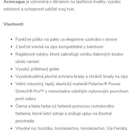
Aconcagua
je vytvorená s dôrazom na špičkovú kvalitu, vysokú
odolnosť a schopnosť udržať svoj tvar.
Vlastnosti:
Funkčné pútko na palec sa elegantne uzatvára v otvore
2 bočné vrecká na zips kompatibilné s batohom
Raglánové rukávy, ktoré zabraňujú vzniku tlakových bodov
okolo ramien
Vysoký, priliehavý golier
Vysokokvalitná plochá ochrana brady a chránič brady na zips
Veľmi robustný, teplý, elastický materiál Polartec® Power
Stretch® Pro™ s mimoriadne odolným nylonovým povrchom
proti oderu
Čierna a biela farba sú farbené pomocou roztokového
farbenia, ktoré šetrí zdroje a znižuje vplyv na životné
prostredie
Vhodné na: turistiku, horolezectvo, horolezectvo, Via Ferrata,