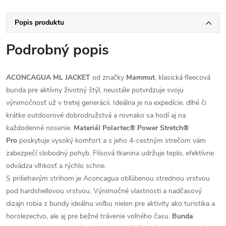
Popis produktu
Podrobný popis
ACONCAGUA ML JACKET
od značky
Mammut
, klasická fleecová
bunda pre aktívny životný štýl, neustále potvrdzuje svoju
výnimočnosť už v tretej generácii. Ideálna je na expedície, dlhé či
krátke outdoorové dobrodružstvá a rovnako sa hodí aj na
každodenné nosenie.
Materiál Polartec® Power Stretch®
Pro
poskytuje vysoký komfort a s jeho 4-cestným strečom vám
zabezpečí slobodný pohyb. Flísová tkanina udržuje teplo, efektívne
odvádza vlhkosť a rýchlo schne.
S priliehavým strihom je Aconcagua obľúbenou strednou vrstvou
pod hardshellovou vrstvou. Výnimočné vlastnosti a nadčasový
dizajn robia z bundy ideálnu voľbu nielen pre aktivity ako turistika a
horolezectvo, ale aj pre bežné trávenie voľného času.
Bunda