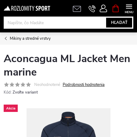
Prejsť
NÁKUPN
KOŠÍK
na
obsah
HĽADAŤ
Mikiny a stredné vrstvy
Aconcagua ML Jacket Men
marine
Neohodnotené
Podrobnosti hodnotenia
Kód:
Zvoľte variant
Akcia