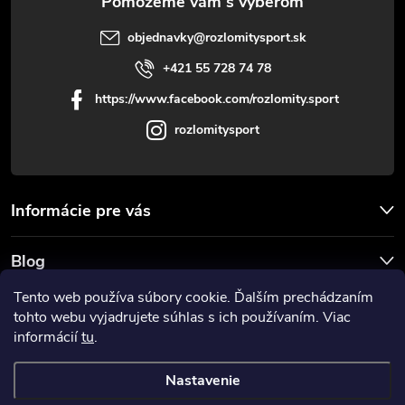
objednavky
@
rozlomitysport.sk
+421 55 728 74 78
https://www.facebook.com/rozlomity.sport
rozlomitysport
Informácie pre vás
Blog
Tento web používa súbory cookie. Ďalším prechádzaním
Prijímame online platby
tohto webu vyjadrujete súhlas s ich používaním. Viac
informácií
tu
.
Nastavenie