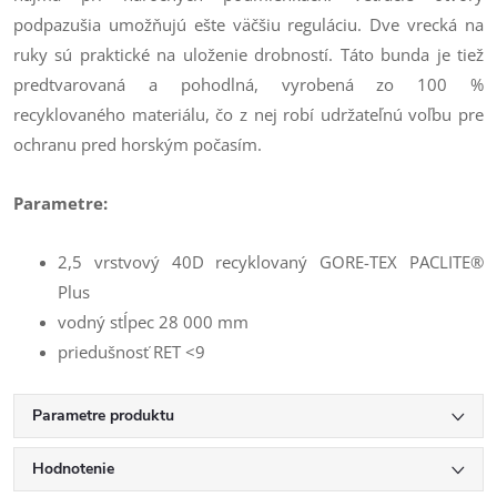
podpazušia umožňujú ešte väčšiu reguláciu. Dve vrecká na
ruky sú praktické na uloženie drobností. Táto bunda je tiež
predtvarovaná a pohodlná, vyrobená zo 100 %
recyklovaného materiálu, čo z nej robí udržateľnú voľbu pre
ochranu pred horským počasím.
Parametre:
2,5 vrstvový 40D recyklovaný GORE-TEX PACLITE®
Plus
vodný stĺpec 28 000 mm
priedušnosť RET <9
Parametre produktu
Hodnotenie