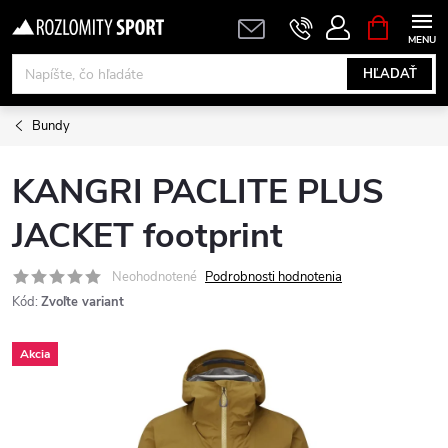
Prejsť
NÁKUPN
KOŠÍK
na
obsah
HĽADAŤ
Bundy
KANGRI PACLITE PLUS
JACKET footprint
Neohodnotené
Podrobnosti hodnotenia
Kód:
Zvoľte variant
Akcia