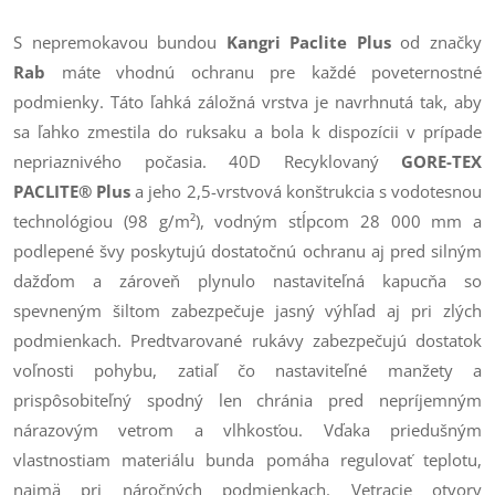
S nepremokavou bundou
Kangri Paclite Plus
od značky
Rab
máte vhodnú ochranu pre každé poveternostné
podmienky. Táto ľahká záložná vrstva je navrhnutá tak, aby
sa ľahko zmestila do ruksaku a bola k dispozícii v prípade
nepriaznivého počasia. 40D Recyklovaný
GORE-TEX
PACLITE® Plus
a jeho 2,5-vrstvová konštrukcia s vodotesnou
technológiou (98 g/m²), vodným stĺpcom 28 000 mm a
podlepené švy poskytujú dostatočnú ochranu aj pred silným
dažďom a zároveň plynulo nastaviteľná kapucňa so
spevneným šiltom zabezpečuje jasný výhľad aj pri zlých
podmienkach. Predtvarované rukávy zabezpečujú dostatok
voľnosti pohybu, zatiaľ čo nastaviteľné manžety a
prispôsobiteľný spodný len chránia pred nepríjemným
nárazovým vetrom a vlhkosťou. Vďaka priedušným
vlastnostiam materiálu bunda pomáha regulovať teplotu,
najmä pri náročných podmienkach. Vetracie otvory