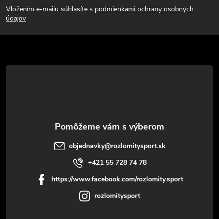
Vložením e-mailu súhlasíte s
podmienkami ochrany osobných
p
údajov
ä
t
i
e
objednavky
@
rozlomitysport.sk
+421 55 728 74 78
https://www.facebook.com/rozlomity.sport
rozlomitysport