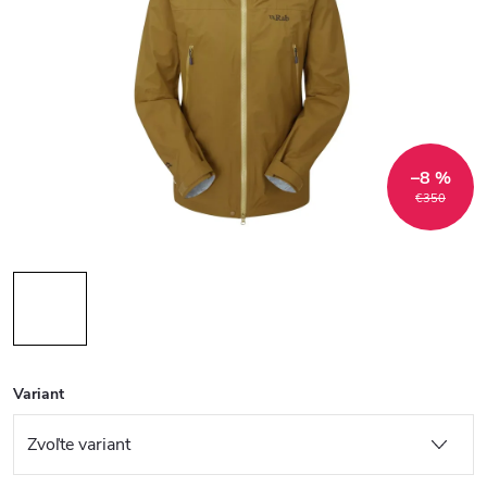
–8 %
€350
Variant