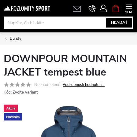
Prejsť
NÁKUPN
KOŠÍK
na
obsah
HĽADAŤ
Bundy
DOWNPOUR MOUNTAIN
JACKET tempest blue
Neohodnotené
Podrobnosti hodnotenia
Kód:
Zvoľte variant
Akcia
Novinka