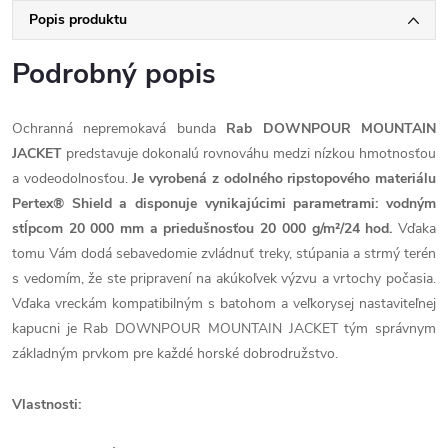
Popis produktu
Podrobný popis
Ochranná nepremokavá bunda
Rab DOWNPOUR MOUNTAIN
JACKET
predstavuje dokonalú rovnováhu medzi nízkou hmotnosťou
a vodeodolnosťou.
Je vyrobená z odolného ripstopového materiálu
Pertex® Shield a disponuje vynikajúcimi parametrami: vodným
stĺpcom 20 000 mm a priedušnosťou 20 000 g/m²/24 hod.
Vďaka
tomu Vám dodá sebavedomie zvládnuť treky, stúpania a strmý terén
s vedomím, že ste pripravení na akúkoľvek výzvu a vrtochy počasia.
Vďaka vreckám kompatibilným s batohom a veľkorysej nastaviteľnej
kapucni je Rab DOWNPOUR MOUNTAIN JACKET tým správnym
základným prvkom pre každé horské dobrodružstvo.
Vlastnosti: