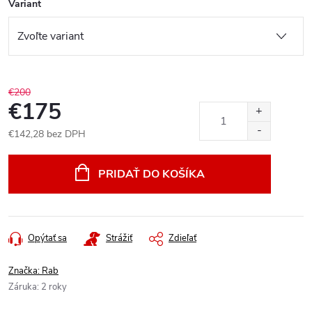
Variant
€200
€175
€142,28 bez DPH
Jednotková
cena:
PRIDAŤ DO KOŠÍKA
Opýtať sa
Strážiť
Zdieľať
Značka:
Rab
Záruka
:
2 roky