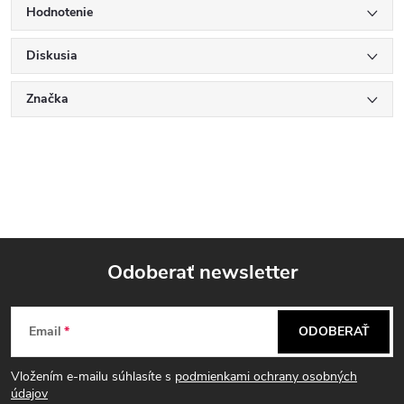
Hodnotenie
Diskusia
Značka
Odoberať newsletter
Z
Email
ODOBERAŤ
á
Vložením e-mailu súhlasíte s
podmienkami ochrany osobných
p
údajov