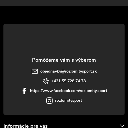
ä
t
i
e
objednavky
@
rozlomitysport.sk
+421 55 728 74 78
https://www.facebook.com/rozlomity.sport
rozlomitysport
Informácie pre vás