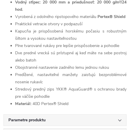
Vodný stĺpec: 20 000 mm a priedušnosť: 20 000 g/m²/24
hod.
Vyrobená z odolného ripstopového materiálu
Pertex® Shield
Praktické vetracie otvory v podpazuší
Kapucňa je prispôsobená horskému počasiu s robustným
šiltom a vysokou nastaviteľnosťou
Plne tvarované rukávy pre lepšie prispôsobenie a pohodlie
Dve predné vrecká sú prístupné aj keď máte na sebe postroj
alebo batoh
Obojstranné nastavenie zadného lemu jednou rukou
Predĺžené, nastaviteľné manžety zaisťujú bezproblémové
nosenie rukavíc
Stredový predný zips YKK® AquaGuard®
s ochranou brady
pre väčšie pohodlie
Materiál:
40D Pertex® Shield
Parametre produktu