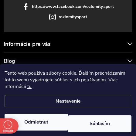
https://www.facebook.com/rozlomity.sport
rozlomitysport
Informácie pre vás
Blog
Tento web používa súbory cookie. Ďalším prechádzaním
Prijímame online platby
tohto webu vyjadrujete súhlas s ich používaním. Viac
informácií
tu
.
Nastavenie
Copyright 2026
Rozlomitysport
. Všetky práva vyhradené.
Odmietnuť
Súhlasím
Vytvoril Shoptet
Zobraziť