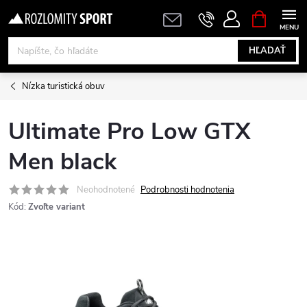
Prejsť
NÁKUPN
KOŠÍK
na
obsah
HĽADAŤ
Nízka turistická obuv
Ultimate Pro Low GTX
Men black
Neohodnotené
Podrobnosti hodnotenia
Kód:
Zvoľte variant