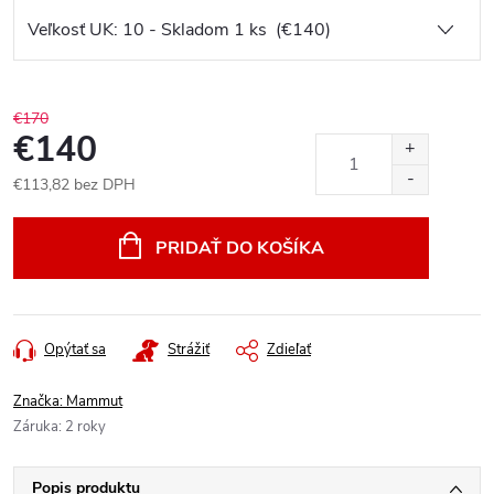
€170
€140
€113,82 bez DPH
Jednotková
cena:
PRIDAŤ DO KOŠÍKA
Opýtať sa
Strážiť
Zdieľať
Značka:
Mammut
Záruka
:
2 roky
Popis produktu