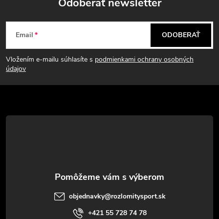
Odoberať newsletter
Z
Email
ODOBERAŤ
á
Vložením e-mailu súhlasíte s
podmienkami ochrany osobných
p
údajov
ä
t
i
e
objednavky
@
rozlomitysport.sk
+421 55 728 74 78