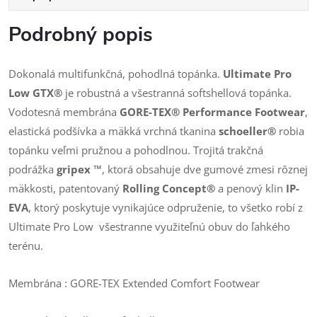
Podrobný popis
Dokonalá multifunkčná, pohodlná topánka.
Ultimate Pro
Low GTX®
je robustná a všestranná softshellová topánka.
Vodotesná membrána
GORE-TEX® Performance
Footwear
,
elastická podšívka a mäkká vrchná tkanina
schoeller®
robia
topánku veľmi pružnou a pohodlnou. Trojitá trakčná
podrážka
gripex ™
, ktorá obsahuje dve gumové zmesi rôznej
mäkkosti, patentovaný
Rolling Concept®
a penový klin
IP-
EVA
, ktorý poskytuje vynikajúce odpruženie, to všetko robí z
Ultimate Pro Low všestranne využiteľnú obuv do ľahkého
terénu.
Membrána : GORE-TEX Extended Comfort Footwear