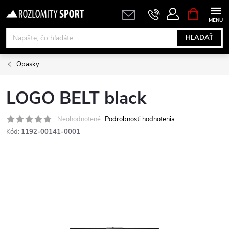
Prejsť
NÁKUPN
KOŠÍK
na
obsah
HĽADAŤ
Opasky
LOGO BELT black
Neohodnotené
Podrobnosti hodnotenia
Kód:
1192-00141-0001