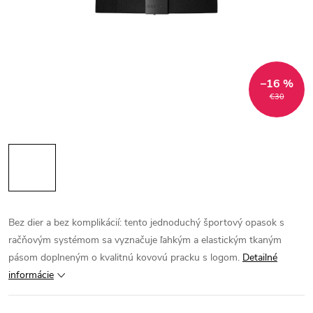
–16 %
€30
Bez dier a bez komplikácií: tento jednoduchý športový opasok s
račňovým systémom sa vyznačuje ľahkým a elastickým tkaným
pásom doplneným o kvalitnú kovovú pracku s logom.
Detailné
informácie