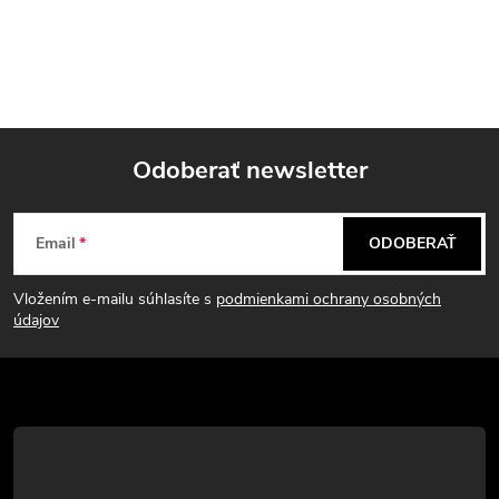
Odoberať newsletter
Z
Email
ODOBERAŤ
á
Vložením e-mailu súhlasíte s
podmienkami ochrany osobných
p
údajov
ä
t