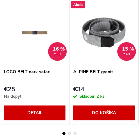
Akcia
–16 %
–15 %
€30
€40
LOGO BELT dark safari
ALPINE BELT granit
€25
€34
Na dopyt
Skladom
2 ks
DETAIL
DO KOŠÍKA