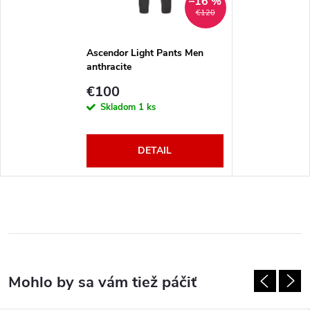
–16 %
€120
Ascendor Light Pants Men
anthracite
€100
Skladom
1 ks
DETAIL