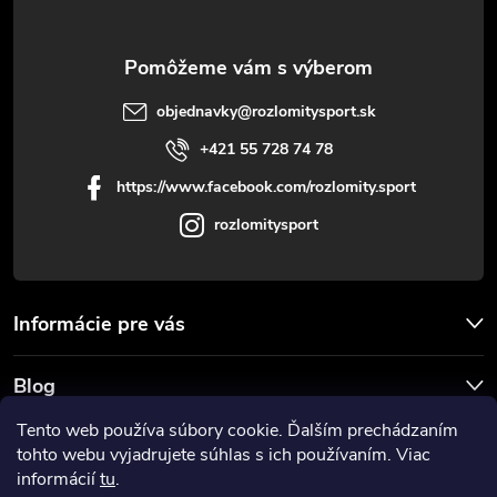
i
e
objednavky
@
rozlomitysport.sk
+421 55 728 74 78
https://www.facebook.com/rozlomity.sport
rozlomitysport
Informácie pre vás
Blog
Tento web používa súbory cookie. Ďalším prechádzaním
Prijímame online platby
tohto webu vyjadrujete súhlas s ich používaním. Viac
informácií
tu
.