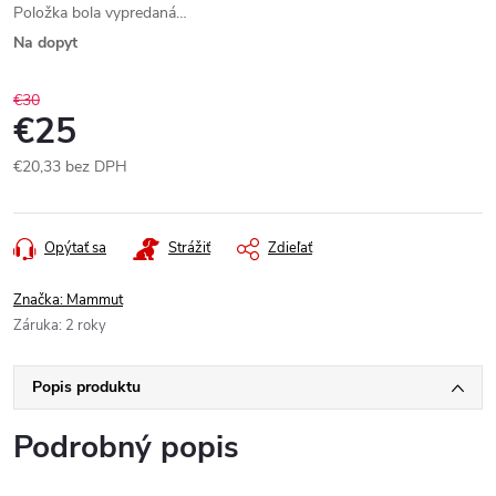
Položka bola vypredaná…
Na dopyt
€30
€25
€20,33 bez DPH
Jednotková
cena:
Opýtať sa
Strážiť
Zdieľať
Značka:
Mammut
Záruka
:
2 roky
Popis produktu
Podrobný popis