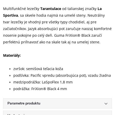
Multifunkčné lezečky
Tarantulace
od talianskej značky
La
Sportiva
, sa skvele hodia najmä na umelé steny. Neutrálny
tvar lezečky je vhodný pre všetky typy chodidiel, aj pre
začiatočníkov. Jazyk absorbujúci pot zaručuje naozaj komfortné
nosenie pokojne po celý deň. Guma FriXion® Black zaručí
perfektnú priľnavosť ako na skale tak aj na umelej stene.
Materiály:
zvršok: semišová teľacia koža
podšívka: Pacific vpredu (absorbujúca pot), vzadu žiadna
medzipodrážka: LaSpoFlex 1,8 mm
podrážka: FriXion® Black 4 mm
Parametre produktu