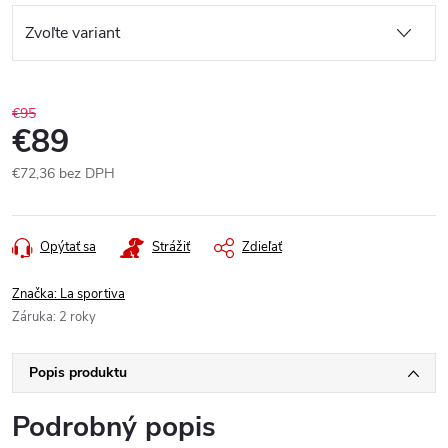
€95
€89
€72,36 bez DPH
Jednotková
cena:
Opýtať sa
Strážiť
Zdieľať
Značka:
La sportiva
Záruka
:
2 roky
Popis produktu
Podrobný popis