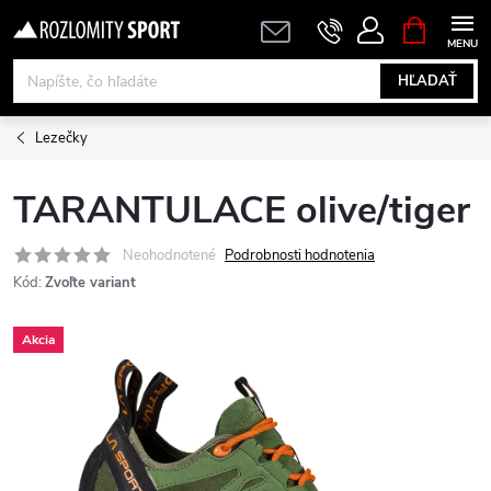
Prejsť
NÁKUPN
KOŠÍK
na
obsah
HĽADAŤ
Lezečky
TARANTULACE olive/tiger
Neohodnotené
Podrobnosti hodnotenia
Kód:
Zvoľte variant
Akcia