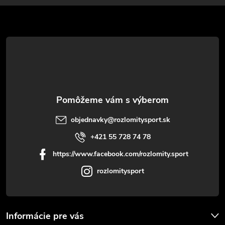
ä
t
i
e
objednavky
@
rozlomitysport.sk
+421 55 728 74 78
https://www.facebook.com/rozlomity.sport
rozlomitysport
Informácie pre vás