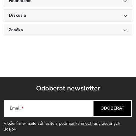
Hodnotenie
Diskusia
Značka
Odoberať newsletter
Z
Email
ODOBERAŤ
á
Vložením e-mailu súhlasíte s
podmienkami ochrany osobných
p
údajov