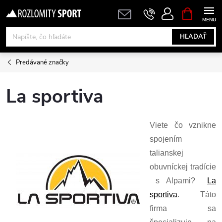
Prejsť
NÁKUPN
KOŠÍK
na
obsah
HĽADAŤ
Predávané značky
La sportiva
Viete čo vznikne
spojením
talianskej
obuvníckej tradície
s Alpami?
La
sportiva
. Táto
firma sa