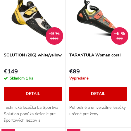
d
ý
Najpredávanejšie
e
p
Abecedne
n
i
–9 %
–6 %
€165
€95
i
s
e
SOLUTION (20G) white/yellow
TARANTULA Woman coral
p
p
€149
€89
r
Skladom
1 ks
Vypredané
r
o
DETAIL
DETAIL
o
d
Technická lezečka La Sportiva
Pohodlné a univerzálne lezečky
d
Solution ponúka riešenie pre
určené pre ženy.
športových lezcov a
u
boulderistov na vrcholnej