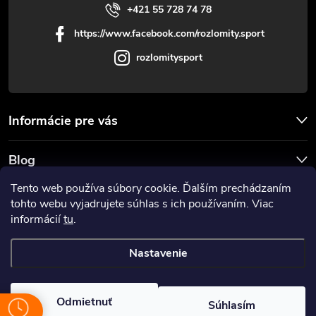
+421 55 728 74 78
s
https://www.facebook.com/rozlomity.sport
u
rozlomitysport
Informácie pre vás
Blog
Tento web používa súbory cookie. Ďalším prechádzaním
Prijímame online platby
tohto webu vyjadrujete súhlas s ich používaním. Viac
informácií
tu
.
Nastavenie
Copyright 2026
Rozlomitysport
. Všetky práva vyhradené.
Odmietnuť
Súhlasím
Vytvoril Shoptet