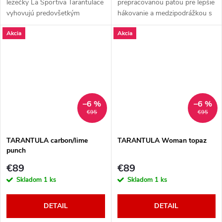
lezečky La Sportiva Tarantulace
prepracovanou pätou pre lepšie
vyhovujú predovšetkým
hákovanie a medzipodrážkou s
začiatočníkom. Sú vhodné na
patentovaným systémom P3™
Akcia
Akcia
stenu aj na najrôznejšie skaly.
na zvýšenie jej výkonu a
udržanie tvaru lezečky
–6 %
–6 %
€95
€95
TARANTULA carbon/lime
TARANTULA Woman topaz
punch
€89
€89
Skladom
1 ks
Skladom
1 ks
DETAIL
DETAIL