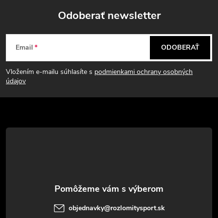
o
i
Odoberať newsletter
v
a
Z
e
n
Email
ODOBERAŤ
p
á
i
e
r
Vložením e-mailu súhlasíte s
podmienkami ochrany osobných
p
údajov
v
ä
k
t
y
v
i
ý
e
p
i
objednavky
@
rozlomitysport.sk