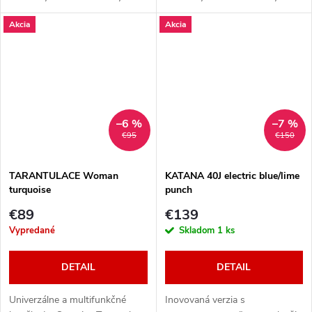
lezečiek.
lezečiek.
Akcia
Akcia
–6 %
–7 %
€95
€150
TARANTULACE Woman
KATANA 40J electric blue/lime
turquoise
punch
€89
€139
Vypredané
Skladom
1 ks
DETAIL
DETAIL
Univerzálne a multifunkčné
Inovovaná verzia s