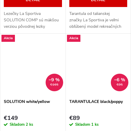
Lezečky La Sportiva
Tarantula od talianskej
SOLUTION COMP sú mäkšou
značky La Sportiva je veľmi
verziou pôvodnej lezky
obľúbený model rekreačných
Solution, ktoré sú navrhnuté
lezečiek.
Akcia
Akcia
pre maximálnu citlivosť a sú
ideálne na preteky alebo lezenie
na umelých stenách.
–9 %
–6 %
€165
€95
SOLUTION white/yellow
TARANTULACE black/poppy
€149
€89
Skladom
2 ks
Skladom
1 ks