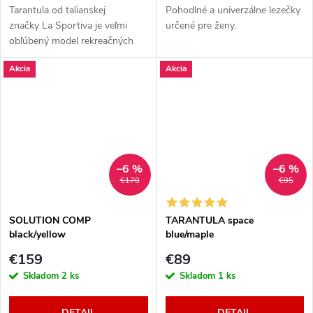
Tarantula od talianskej
Pohodlné a univerzálne lezečky
značky La Sportiva je veľmi
určené pre ženy.
obľúbený model rekreačných
lezečiek.
Akcia
Akcia
–6 %
–6 %
€170
€95
SOLUTION COMP
TARANTULA space
black/yellow
blue/maple
€159
€89
Skladom
2 ks
Skladom
1 ks
DETAIL
DETAIL