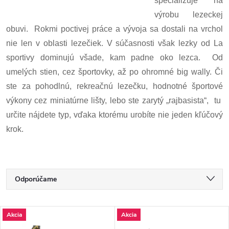
špecializuje na
výrobu lezeckej
obuvi. Rokmi poctivej práce a vývoja sa dostali na vrchol
nie len v oblasti lezečiek. V súčasnosti však lezky od La
sportivy dominujú všade, kam padne oko lezca. Od
umelých stien, cez športovky, až po ohromné big wally. Či
ste za pohodlnú, rekreačnú lezečku, hodnotné športové
výkony cez miniatúrne lišty, lebo ste zarytý „rajbasista“, tu
určite nájdete typ, vďaka ktorému urobíte nie jeden kľúčový
krok.
R
Odporúčame
a
Najlacnejšie
V
Akcia
Akcia
Najdrahšie