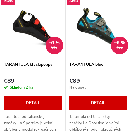
u
Akcia
Akcia
úrovni.
k
k
t
t
o
o
–6 %
–6 %
v
€95
€95
v
TARANTULA black/poppy
TARANTULA blue
€89
€89
Skladom
2 ks
Na dopyt
DETAIL
DETAIL
Tarantula od talianskej
Tarantula od talianskej
značky La Sportiva je veľmi
značky La Sportiva je veľmi
obľúbený model rekreačných
obľúbený model rekreačných