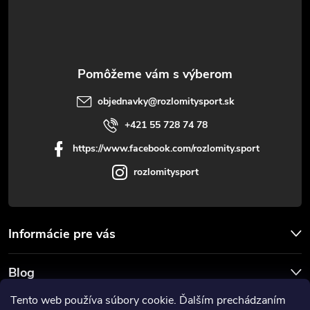
i
e
objednavky
@
rozlomitysport.sk
+421 55 728 74 78
https://www.facebook.com/rozlomity.sport
rozlomitysport
Informácie pre vás
Blog
Tento web používa súbory cookie. Ďalším prechádzaním