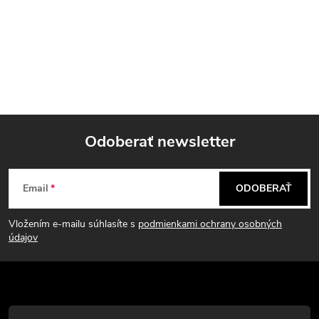
Odoberať newsletter
Z
Email
ODOBERAŤ
á
Vložením e-mailu súhlasíte s
podmienkami ochrany osobných
p
údajov
ä
t