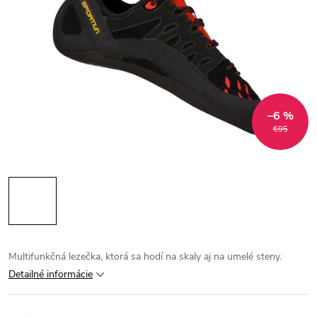
–6 %
€95
Multifunkčná lezečka, ktorá sa hodí na skaly aj na umelé steny.
Detailné informácie