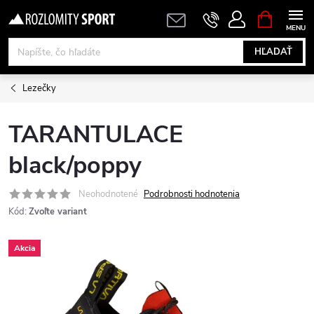
Prejsť
NÁKUPN
KOŠÍK
na
obsah
HĽADAŤ
Lezečky
TARANTULACE
black/poppy
Neohodnotené
Podrobnosti hodnotenia
Kód:
Zvoľte variant
Akcia