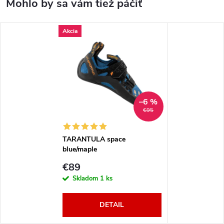
Akcia
–6 %
€95
TARANTULA space
blue/maple
€89
Skladom
1 ks
DETAIL