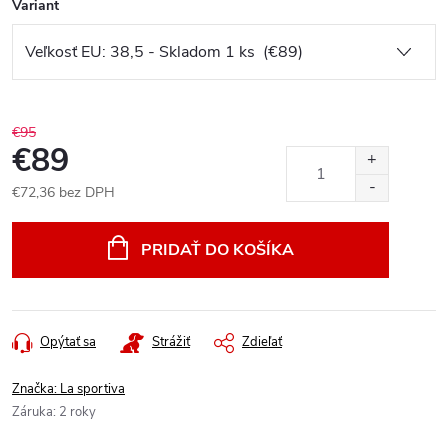
Variant
€95
€89
€72,36 bez DPH
Jednotková
cena:
PRIDAŤ DO KOŠÍKA
Opýtať sa
Strážiť
Zdieľať
Značka:
La sportiva
Záruka
:
2 roky