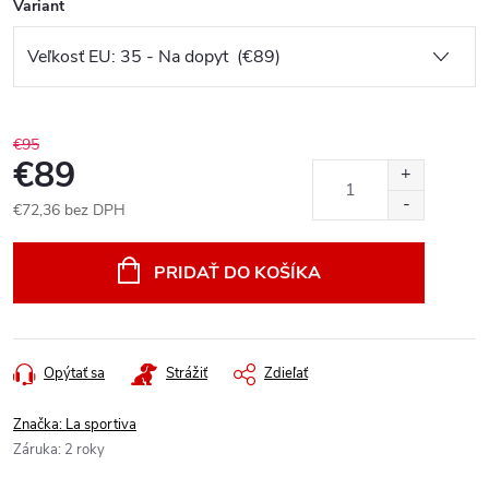
Variant
€95
€89
€72,36 bez DPH
Jednotková
cena:
PRIDAŤ DO KOŠÍKA
Opýtať sa
Strážiť
Zdieľať
Značka:
La sportiva
Záruka
:
2 roky