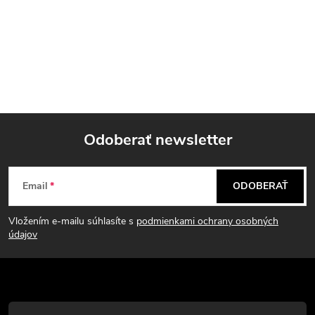
Odoberať newsletter
Z
Email
ODOBERAŤ
á
Vložením e-mailu súhlasíte s
podmienkami ochrany osobných
p
údajov
ä
t