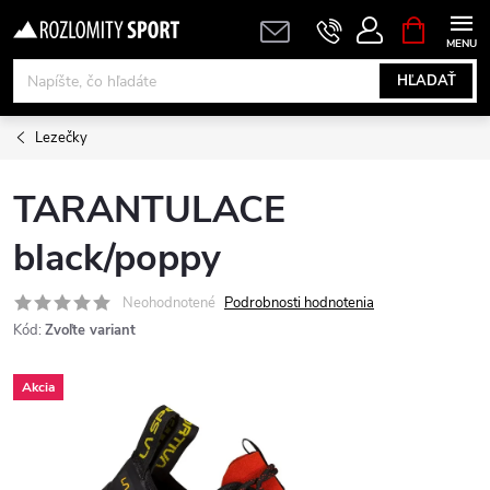
Prejsť
NÁKUPN
KOŠÍK
na
obsah
HĽADAŤ
Lezečky
TARANTULACE
black/poppy
Neohodnotené
Podrobnosti hodnotenia
Kód:
Zvoľte variant
Akcia