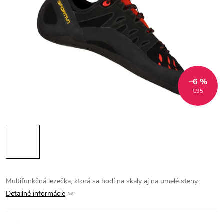
–6 %
€95
Multifunkčná lezečka, ktorá sa hodí na skaly aj na umelé steny.
Detailné informácie