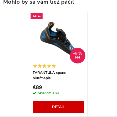
Akcia
–6 %
€95
TARANTULA space
blue/maple
€89
Skladom
1 ks
DETAIL