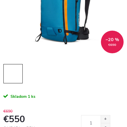
–20 %
€690
Skladom
1 ks
€690
€550