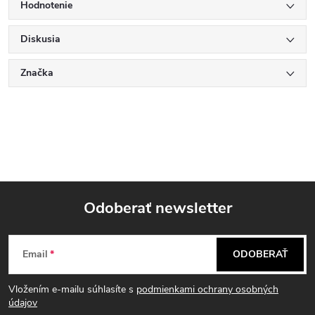
Hodnotenie
Diskusia
Značka
Odoberať newsletter
Z
Email
ODOBERAŤ
á
Vložením e-mailu súhlasíte s
podmienkami ochrany osobných
p
údajov