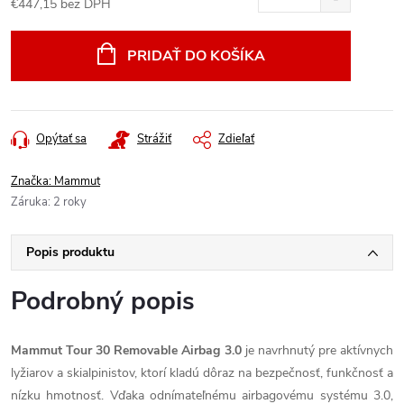
€447,15 bez DPH
Jednotková
cena:
PRIDAŤ DO KOŠÍKA
Opýtať sa
Strážiť
Zdieľať
Značka:
Mammut
Záruka
:
2 roky
Popis produktu
Podrobný popis
Mammut Tour 30 Removable Airbag 3.0
je navrhnutý pre aktívnych
lyžiarov a skialpinistov, ktorí kladú dôraz na bezpečnosť, funkčnosť a
nízku hmotnosť. Vďaka odnímateľnému airbagovému systému 3.0,