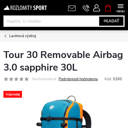
Prejsť
NÁKUPN
KOŠÍK
na
obsah
HĽADAŤ
Lavínová výstroj
Tour 30 Removable Airbag
3.0 sapphire 30L
Neohodnotené
Podrobnosti hodnotenia
Kód:
5285
Výpredaj