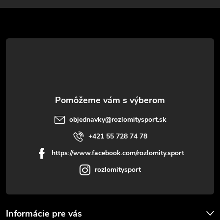
ä
t
i
e
objednavky
@
rozlomitysport.sk
+421 55 728 74 78
https://www.facebook.com/rozlomity.sport
rozlomitysport
Informácie pre vás