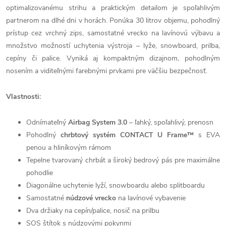
optimalizovanému strihu a praktickým detailom je spoľahlivým
partnerom na dlhé dni v horách. Ponúka 30 litrov objemu, pohodlný
prístup cez vrchný zips, samostatné vrecko na lavínovú výbavu a
množstvo možností uchytenia výstroja – lyže, snowboard, prilba,
cepíny či palice. Vyniká aj kompaktným dizajnom, pohodlným
nosením a viditeľnými farebnými prvkami pre väčšiu bezpečnosť.
Vlastnosti:
Odnímateľný
Airbag System 3.0
– ľahký, spoľahlivý, prenosn
Pohodlný
chrbtový systém CONTACT U Frame™
s EVA
penou a hliníkovým rámom
Tepelne tvarovaný chrbát a široký bedrový pás pre maximálne
pohodlie
Diagonálne uchytenie lyží, snowboardu alebo splitboardu
Samostatné
núdzové vrecko
na lavínové vybavenie
Dva držiaky na cepín/palice, nosič na prilbu
SOS štítok s núdzovými pokynmi