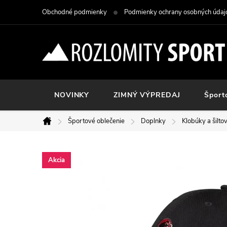
Prejsť
Obchodné podmienky
Podmienky ochrany osobných údaj
na
obsah
NOVINKY
ZIMNÝ VÝPREDAJ
Šport
Športové oblečenie
Doplnky
Klobúky a šilto
Domov
Akcia