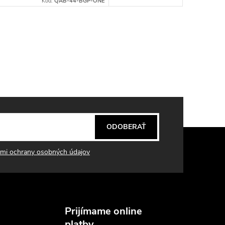
Kód:
QAB-44-BGP-ONE
ODOBERAŤ
mi ochrany osobných údajov
Prijímame online
platby