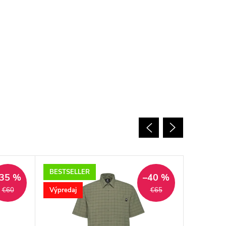
BESTSELLER
Akcia
35 %
–40 %
Výpredaj
€60
€65