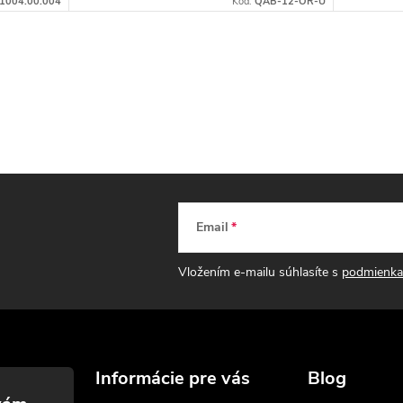
1004.00.004
Kód:
QAB-12-OR-U
Email
Vložením e-mailu súhlasíte s
podmienka
Informácie pre vás
Blog