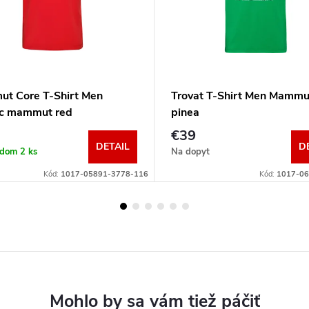
t Core T-Shirt Men
Trovat T-Shirt Men Mammu
ic mammut red
pinea
€39
DETAIL
D
adom
2 ks
Na dopyt
Kód:
1017-05891-3778-116
Kód:
1017-0