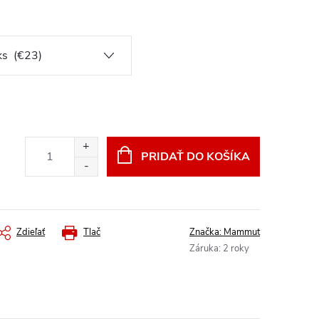
PRIDAŤ DO KOŠÍKA
Zdieľať
Tlač
Značka:
Mammut
Záruka
:
2 roky