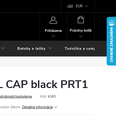
vy
EUR
NÁKUPNÝ
KOŠÍK
Prázdny košík
Prihlásenie
Batohy a tašky
Turistika a camping
 CAP black PRT1
drobnosti hodnotenia
Kód:
4165
hnutým šiltom.
Detailné informácie