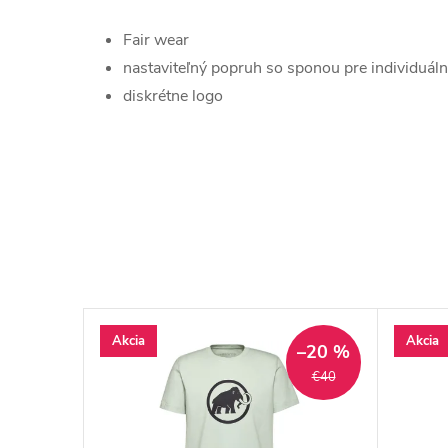
Fair wear
nastaviteľný popruh so sponou pre individuáln
diskrétne logo
Akcia
Akcia
–25 %
–20 %
€60
€40