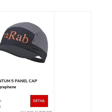
TUM 5 PANEL CAP
graphene
vá
s
DETAIL
t