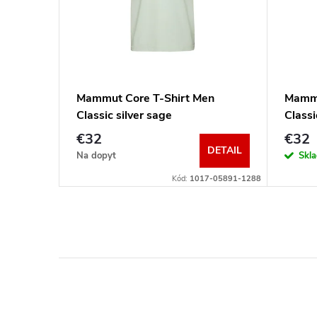
mut
Mammut Core T-Shirt Men
Mammu
Classic silver sage
Class
€32
€32
DETAIL
DETAIL
Na dopyt
Skl
06470-1324M
Kód:
1017-05891-1288