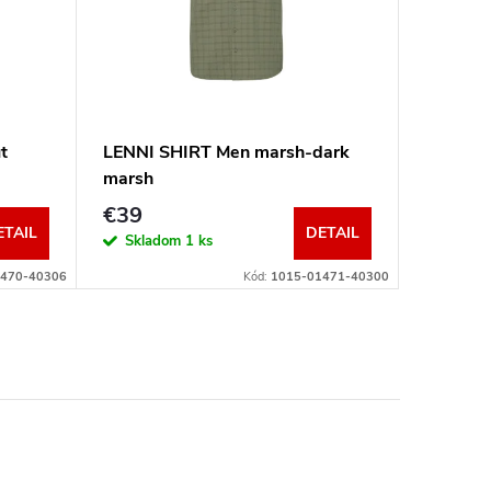
t
LENNI SHIRT Men marsh-dark
Trovat 
marsh
black
€39
€45
ETAIL
DETAIL
Skladom
1 ks
Sklad
6470-40306
Kód:
1015-01471-40300