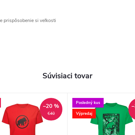
e prispôsobenie si veľkosti
Súvisiaci tovar
Posledný kus
–20 %
–
Výpredaj
€40