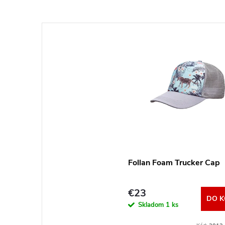
Follan Foam Trucker Cap
€23
DO K
Skladom
1 ks