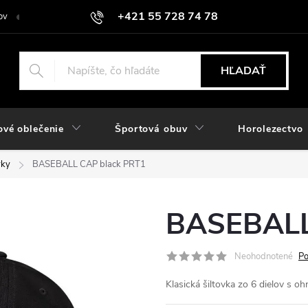
+421 55 728 74 78
ov
O nás
Kontakt
Hodnotenie obchodu
Odstúpiť od zmlu
objednavky@rozlomitysport.sk
HĽADAŤ
ové oblečenie
Športová obuv
Horolezectvo
vky
BASEBALL CAP black PRT1
BASEBALL
Neohodnotené
Po
Klasická šiltovka zo 6 dielov s o