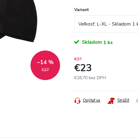
Variant
Skladom
1 ks
€27
–14 %
€23
€27
€18,70 bez DPH
Jednotková
cena:
Opýtať sa
Strážiť