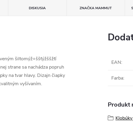
DISKUSIA
ZNAČKA
MAMMUT
Dodat
iveným šiltomýž+ššťýžššžťí
EAN
:
nej strane sa nachádza popruh
ky na tvar hlavy. Dizajn čiapky
Farba
:
kvalitným vyšívaním.
Produkt n
Klobúky 