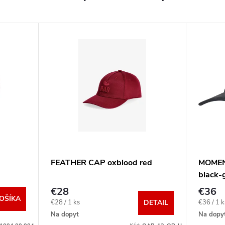
FEATHER CAP oxblood red
MOMEN
black-
€28
€36
OŠÍKA
Jednotková
Jednotko
€28 / 1 ks
€36 / 1 k
DETAIL
cena:
cena:
Na dopyt
Na dopy