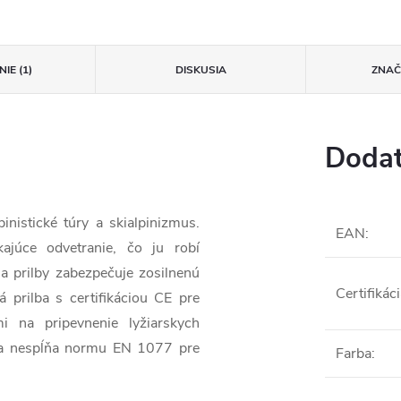
IE (1)
DISKUSIA
ZNA
Dodat
inistické túry a skialpinizmus.
EAN
:
ajúce odvetranie, čo ju robí
a prilby zabezpečuje zosilnenú
Certifikác
 prilba s certifikáciou CE pre
i na pripevnenie lyžiarskych
ilba nespĺňa normu EN 1077 pre
Farba
: