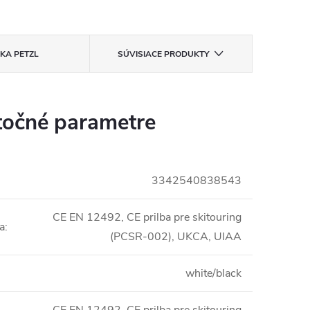
ČKA
PETZL
SÚVISIACE PRODUKTY
očné parametre
3342540838543
CE EN 12492, CE prilba pre skitouring
ia
:
(PCSR-002), UKCA, UIAA
white/black