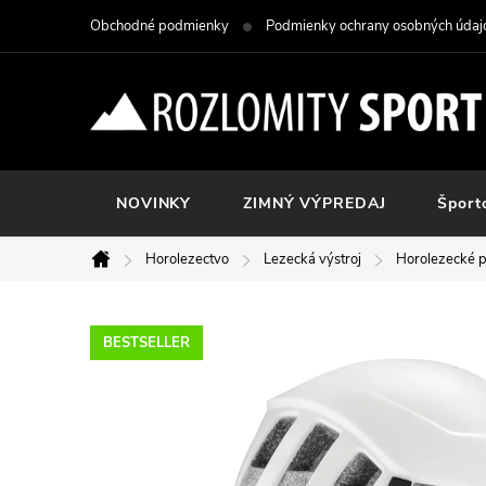
Prejsť
Obchodné podmienky
Podmienky ochrany osobných údaj
na
obsah
NOVINKY
ZIMNÝ VÝPREDAJ
Šport
Horolezectvo
Lezecká výstroj
Horolezecké p
Domov
BESTSELLER