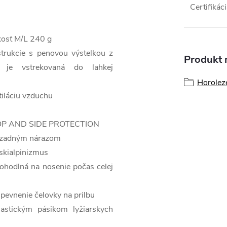
Certifikác
kosť M/L 240 g
štrukcie s penovou výstelkou z
Produkt n
á je vstrekovaná do ľahkej
Horoleze
tiláciu vzduchu
l TOP AND SIDE PROTECTION
a zadným nárazom
e skialpinizmus
pohodlná na nosenie počas celej
ipevnenie čelovky na prilbu
lastickým pásikom lyžiarskych