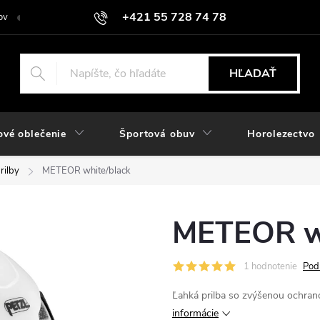
+421 55 728 74 78
ov
O nás
Kontakt
Hodnotenie obchodu
Odstúpiť od zmlu
objednavky@rozlomitysport.sk
HĽADAŤ
ové oblečenie
Športová obuv
Horolezectvo
rilby
METEOR white/black
METEOR wh
1 hodnotenie
Pod
Ľahká prilba so zvýšenou ochrano
informácie