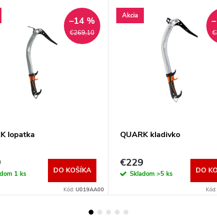
Akcia
–14 %
–
€269,10
€
 lopatka
QUARK kladivko
9
€229
DO KOŠÍKA
DO KO
adom
1 ks
Skladom
>5 ks
Kód:
U019AA00
Kód