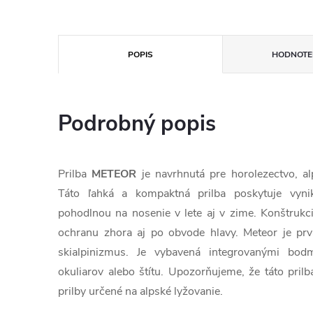
POPIS
HODNOTEN
Podrobný popis
Prilba
METEOR
je navrhnutá pre horolezectvo, alp
Táto ľahká a kompaktná prilba poskytuje vynik
pohodlnou na nosenie v lete aj v zime. Konštrukci
ochranu zhora aj po obvode hlavy. Meteor je prvá
skialpinizmus. Je vybavená integrovanými bodm
okuliarov alebo štítu. Upozorňujeme, že táto pr
prilby určené na alpské lyžovanie.