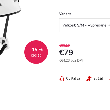
Variant
€93,10
–15 %
€79
€93,10
€64,23 bez DPH
Jednotková
cena:
Opýtať sa
Strážiť