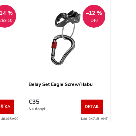
14 %
–12 %
269,10
€40
Belay Set Eagle Screw/Habu
ATTACH
€35
€19
ŠÍKA
DETAIL
Na dopyt
Sklad
:
U019BA00
Kód:
04715-ANT