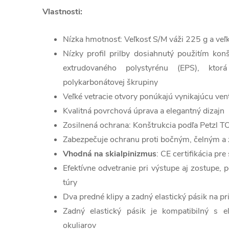
Vlastnosti:
Nízka hmotnosť:
Veľkosť S/M váži 225 g a veľ
Nízky profil prilby dosiahnutý použitím kon
extrudovaného polystyrénu (EPS), ktor
polykarbonátovej škrupiny
Veľké vetracie otvory ponúkajú vynikajúcu ven
Kvalitná povrchová úprava a elegantný dizajn
Zosilnená ochrana: Konštrukcia podľa Petz
Zabezpečuje ochranu proti bočným, čelným 
Vhodná na skialpinizmus
: CE certifikácia pr
Efektívne odvetranie pri výstupe aj zostupe, 
túry
Dva predné klipy a zadný elastický pásik na pr
Zadný elastický pásik je kompatibilný s e
okuliarov