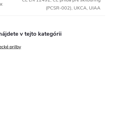
CE EN 12492, CE prilba pre skitouring
ia
:
(PCSR-002), UKCA, UIAA
ájdete v tejto kategórii
cké prilby