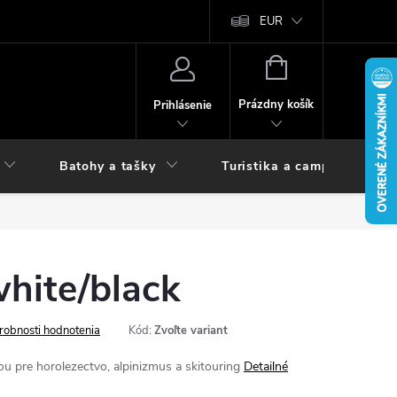
vy
EUR
NÁKUPNÝ
KOŠÍK
Prázdny košík
Prihlásenie
Batohy a tašky
Turistika a camping
ite/black
robnosti hodnotenia
Kód:
Zvoľte variant
u pre horolezectvo, alpinizmus a skitouring
Detailné