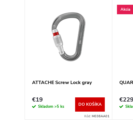
Akcia
ack
ATTACHE Screw Lock gray
QUARK
€19
€22
KOŠÍKA
DO KOŠÍKA
Skladom
>5 ks
Skl
ód:
M038AA02
Kód:
M038AA01