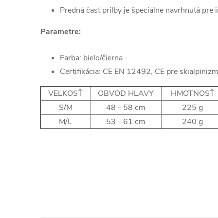
Predná časť prilby je špeciálne navrhnutá pre 
Parametre:
Farba: bielo/čierna
Certifikácia: CE EN 12492, CE pre skialpin
VEĽKOSŤ
OBVOD HLAVY
HMOTNOSŤ
S/M
48 - 58 cm
225 g
M/L
53 - 61 cm
240 g