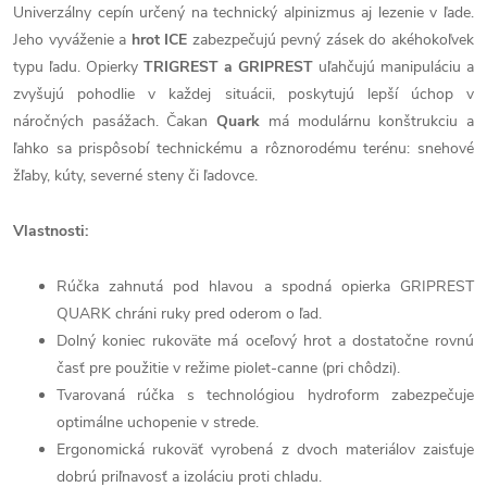
Univerzálny cepín určený na technický alpinizmus aj lezenie v ľade.
Jeho vyváženie a
hrot ICE
zabezpečujú pevný zásek do akéhokoľvek
typu ľadu. Opierky
TRIGREST a GRIPREST
uľahčujú manipuláciu a
zvyšujú pohodlie v každej situácii, poskytujú lepší úchop v
náročných pasážach. Čakan
Quark
má modulárnu konštrukciu a
ľahko sa prispôsobí technickému a rôznorodému terénu: snehové
žľaby, kúty, severné steny či ľadovce.
Vlastnosti:
Rúčka zahnutá pod hlavou a spodná opierka GRIPREST
QUARK chráni ruky pred oderom o ľad.
Dolný koniec rukoväte má oceľový hrot a dostatočne rovnú
časť pre použitie v režime piolet-canne (pri chôdzi).
Tvarovaná rúčka s technológiou hydroform zabezpečuje
optimálne uchopenie v strede.
Ergonomická rukoväť vyrobená z dvoch materiálov zaisťuje
dobrú priľnavosť a izoláciu proti chladu.