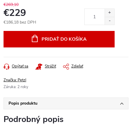
€269,10
€229
€186,18 bez DPH
Jednotková
cena:
PRIDAŤ DO KOŠÍKA
Opýtať sa
Strážiť
Zdieľať
Značka:
Petzl
Záruka
:
2 roky
Popis produktu
Podrobný popis