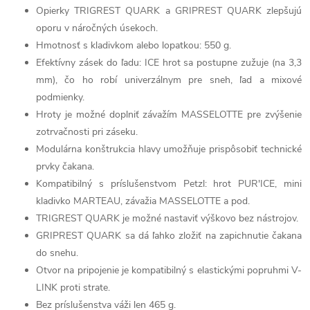
Opierky TRIGREST QUARK a GRIPREST QUARK zlepšujú
oporu v náročných úsekoch.
Hmotnosť s kladivkom alebo lopatkou: 550 g.
Efektívny zásek do ľadu: ICE hrot sa postupne zužuje (na 3,3
mm), čo ho robí univerzálnym pre sneh, ľad a mixové
podmienky.
Hroty je možné doplniť závažím MASSELOTTE pre zvýšenie
zotrvačnosti pri záseku.
Modulárna konštrukcia hlavy umožňuje prispôsobiť technické
prvky čakana.
Kompatibilný s príslušenstvom Petzl: hrot PUR'ICE, mini
kladivko MARTEAU, závažia MASSELOTTE a pod.
TRIGREST QUARK je možné nastaviť výškovo bez nástrojov.
GRIPREST QUARK sa dá ľahko zložiť na zapichnutie čakana
do snehu.
Otvor na pripojenie je kompatibilný s elastickými popruhmi V-
LINK proti strate.
Bez príslušenstva váži len 465 g.