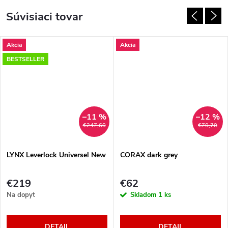
Súvisiaci tovar
Akcia
Akcia
BESTSELLER
–11 %
–12 %
€247,60
€70,70
LYNX Leverlock Universel New
CORAX dark grey
€219
€62
Na dopyt
Skladom
1 ks
DETAIL
DETAIL