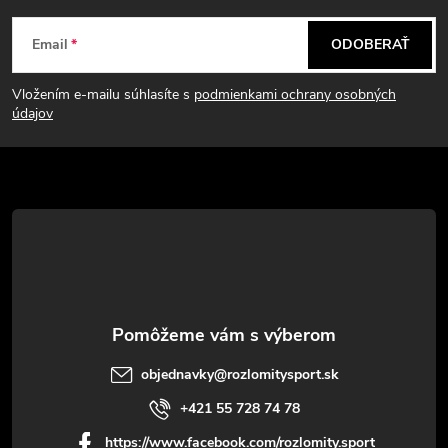
Z
Email
ODOBERAŤ
á
Vložením e-mailu súhlasíte s
podmienkami ochrany osobných
p
údajov
ä
t
i
e
objednavky
@
rozlomitysport.sk
+421 55 728 74 78
https://www.facebook.com/rozlomity.sport