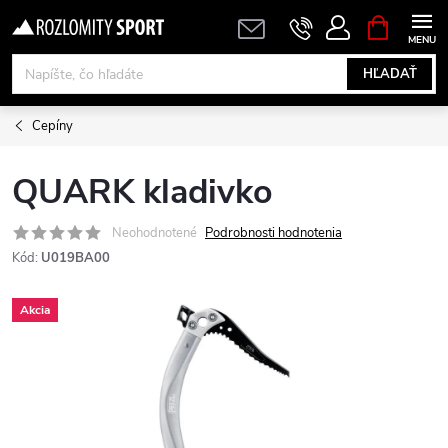
Prejsť
NÁKUPN
KOŠÍK
na
obsah
HĽADAŤ
Cepíny
QUARK kladivko
Neohodnotené
Podrobnosti hodnotenia
Kód:
U019BA00
Akcia