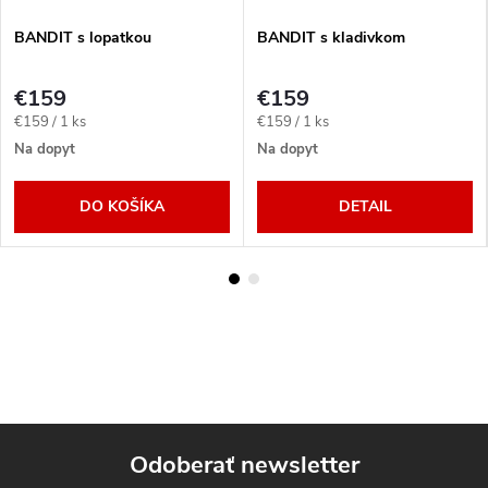
BANDIT s lopatkou
BANDIT s kladivkom
€159
€159
Jednotková
Jednotková
€159 / 1 ks
€159 / 1 ks
cena:
cena:
Na dopyt
Na dopyt
DO KOŠÍKA
DETAIL
Odoberať newsletter