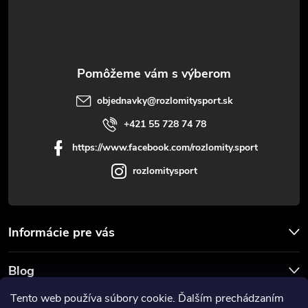
i
e
objednavky
@
rozlomitysport.sk
+421 55 728 74 78
https://www.facebook.com/rozlomity.sport
rozlomitysport
Informácie pre vás
Blog
Tento web používa súbory cookie. Ďalším prechádzaním