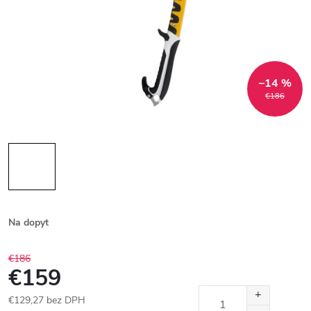
–14 %
€186
Na dopyt
€186
€159
€129,27 bez DPH