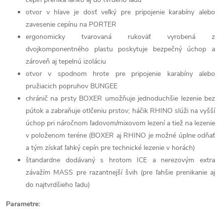
otvor v hlave je dosť veľký pre pripojenie karabíny alebo
zavesenie cepínu na PORTER
ergonomicky tvarovaná rukoväť vyrobená z
dvojkomponentného plastu poskytuje bezpečný úchop a
zároveň aj tepelnú izoláciu
otvor v spodnom hrote pre pripojenie karabíny alebo
pružiacich popruhov BUNGEE
chránič na prsty BOXER
umožňuje jednoduchšie lezenie bez
pútok a zabraňuje otlčeniu prstov; háčik RHINO
slúži na vyšší
úchop pri náročnom ľadovom/mixovom lezení a tiež na lezenie
v položenom teréne (BOXER aj RHINO je možné úplne odňať
a tým získať ľahký cepín pre technické lezenie v horách)
štandardne dodávaný s hrotom ICE a nerezovým extra
závažím MASS
pre razantnejší švih (pre ľahšie prenikanie aj
do najtvrdšieho ľadu)
Parametre: