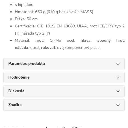
s lopatkou
Hmotnosť: 660 g (610 g bez závažia MASS)
Dĺžka: 50 cm
Certifikácia: C E 1019, EN 13089, UIAA, hrot ICE/DRY typ 2
(T), násada typ 2 (Y)
Materiál:
hrot:
Cr-Mo oceľ,
hlava, spodný hrot,
násada:
dural,
rukoväť:
dvojkomponentný plast
Parametre produktu
Hodnotenie
Diskusia
Značka