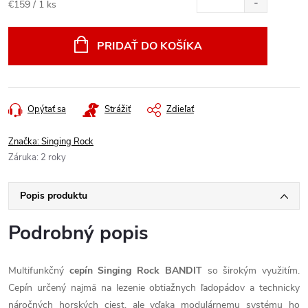
Jednotková
€159 / 1 ks
cena:
PRIDAŤ DO KOŠÍKA
Opýtať sa
Strážiť
Zdieľať
Značka:
Singing Rock
Záruka
:
2 roky
Popis produktu
Podrobný popis
Multifunkčný
cepín Singing Rock BANDIT
so širokým využitím.
Cepín určený najmä na lezenie obtiažnych ľadopádov a technicky
náročných horských ciest, ale vďaka modulárnemu systému ho