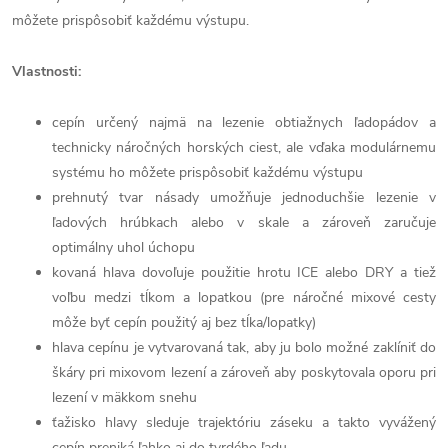
môžete prispôsobiť každému výstupu.
Vlastnosti:
cepín určený najmä na lezenie obtiažnych ľadopádov a
technicky náročných horských ciest, ale vďaka modulárnemu
systému ho môžete prispôsobiť každému výstupu
prehnutý tvar násady umožňuje jednoduchšie lezenie v
ľadových hrúbkach alebo v skale a zároveň zaručuje
optimálny uhol úchopu
kovaná hlava dovoľuje použitie hrotu ICE
alebo DRY
a tiež
voľbu medzi tĺkom a lopatkou (pre náročné mixové cesty
môže byť cepín použitý aj bez tĺka/lopatky)
hlava cepínu je vytvarovaná tak, aby ju bolo možné zaklíniť do
škáry pri mixovom lezení a zároveň aby ​​poskytovala oporu pri
lezení v mäkkom snehu
ťažisko hlavy sleduje trajektóriu záseku a takto vyvážený
cepín preniká ľahko aj do tvrdého ľadu