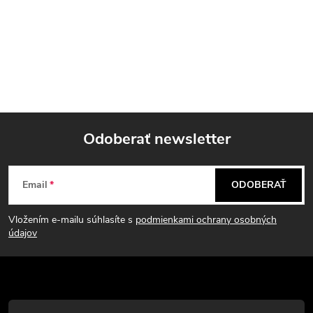
Odoberať newsletter
Z
Email
ODOBERAŤ
á
Vložením e-mailu súhlasíte s
podmienkami ochrany osobných
p
údajov
ä
t