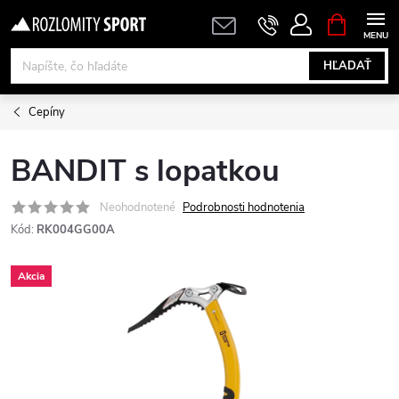
Prejsť
NÁKUPN
KOŠÍK
na
obsah
HĽADAŤ
Cepíny
BANDIT s lopatkou
Neohodnotené
Podrobnosti hodnotenia
Kód:
RK004GG00A
Akcia