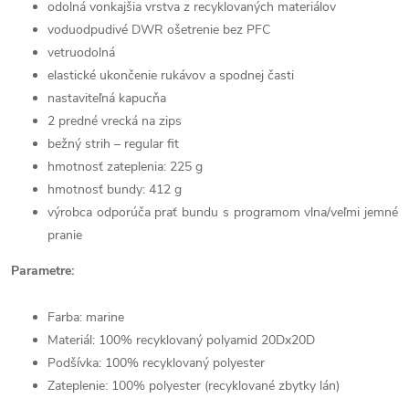
odolná vonkajšia vrstva z recyklovaných materiálov
voduodpudivé DWR ošetrenie bez PFC
vetruodolná
elastické ukončenie rukávov a spodnej časti
nastaviteľná kapucňa
2 predné vrecká na zips
bežný strih – regular fit
hmotnosť zateplenia: 225 g
hmotnosť bundy: 412 g
výrobca odporúča prať bundu s programom vlna/veľmi jemné
pranie
Parametre:
Farba: marine
Materiál: 100% recyklovaný polyamid 20Dx20D
Podšívka: 100% recyklovaný polyester
Zateplenie: 100% polyester (recyklované zbytky lán)