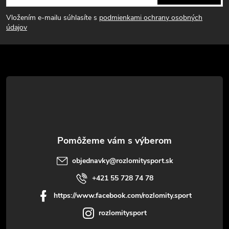
á
Vložením e-mailu súhlasíte s
podmienkami ochrany osobných
p
údajov
ä
t
i
e
objednavky
@
rozlomitysport.sk
+421 55 728 74 78
https://www.facebook.com/rozlomity.sport
rozlomitysport