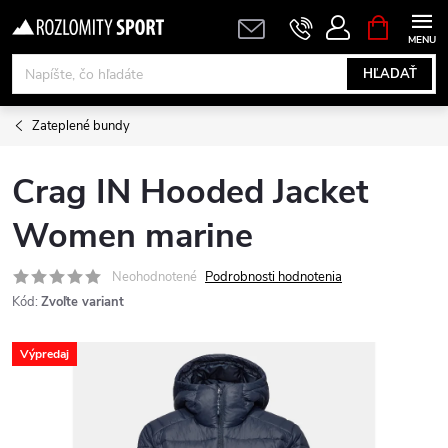
Prejsť
NÁKUPN
KOŠÍK
na
obsah
HĽADAŤ
Zateplené bundy
Crag IN Hooded Jacket
Women marine
Neohodnotené
Podrobnosti hodnotenia
Kód:
Zvoľte variant
Výpredaj