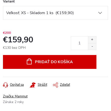
Variant
€200
€159,90
€130 bez DPH
Jednotková
cena:
PRIDAŤ DO KOŠÍKA
Opýtať sa
Strážiť
Zdieľať
Značka:
Mammut
Záruka
:
2 roky