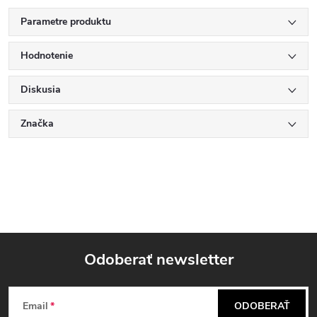
Parametre produktu
Hodnotenie
Diskusia
Značka
Odoberať newsletter
Z
Email
ODOBERAŤ