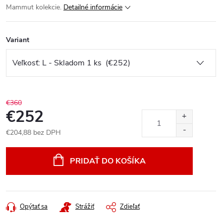
Mammut kolekcie.
Detailné informácie
Variant
€360
€252
€204,88 bez DPH
Jednotková
cena:
PRIDAŤ DO KOŠÍKA
Opýtať sa
Strážiť
Zdieľať