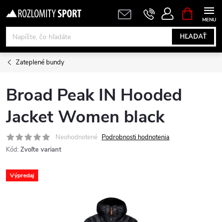
Prejsť
NÁKUPN
KOŠÍK
na
obsah
HĽADAŤ
Zateplené bundy
Broad Peak IN Hooded
Jacket Women black
Neohodnotené
Podrobnosti hodnotenia
Kód:
Zvoľte variant
Výpredaj