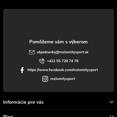
t
i
e
objednavky
@
rozlomitysport.sk
+421 55 728 74 78
https://www.facebook.com/rozlomity.sport
rozlomitysport
Informácie pre vás
Blog