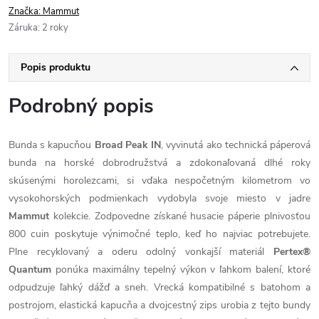
Značka:
Mammut
Záruka
:
2 roky
Popis produktu
Podrobný popis
Bunda s kapucňou
Broad Peak IN
, vyvinutá ako technická páperová
bunda na horské dobrodružstvá a zdokonaľovaná dlhé roky
skúsenými horolezcami, si vďaka nespočetným kilometrom vo
vysokohorských podmienkach vydobyla svoje miesto v jadre
Mammut
kolekcie. Zodpovedne získané husacie páperie plnivosťou
800 cuin poskytuje výnimočné teplo, keď ho najviac potrebujete.
Plne recyklovaný a oderu odolný vonkajší materiál
Pertex®
Quantum
ponúka maximálny tepelný výkon v ľahkom balení, ktoré
odpudzuje ľahký dážď a sneh. Vrecká kompatibilné s batohom a
postrojom, elastická kapucňa a dvojcestný zips urobia z tejto bundy