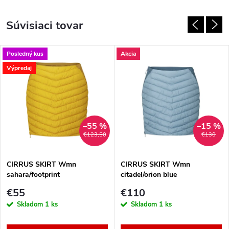
Súvisiaci tovar
Posledný kus
Akcia
Výpredaj
–55 %
–15 %
€123,50
€130
CIRRUS SKIRT Wmn
CIRRUS SKIRT Wmn
sahara/footprint
citadel/orion blue
€55
€110
Skladom
1 ks
Skladom
1 ks