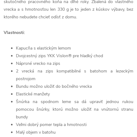
skutočného pracovného koňa na dlhé roky. Zbalená do vlastného
vrecka a s hmotnosťou len 330 g je to jeden z kúskov výbavy, bez
ktorého nebudete chcieť odísť z domu.
Vlastnosti:
Kapucňa s elastickým lemom
Dvojcestný zips YKK Vislon® pre hladký chod
Náprsné vrecko na zips
2 vrecká na zips kompatibilné s batohom a lezeckým
postrojom
Bundu možno uložiť do bočného vrecka
Elastické manžety
Šnúrka na spodnom leme sa dá upraviť jednou rukou
pomocou šnúrky, ktorú možno uložiť na vnútornú stranu
bundy
Veľmi dobrý pomer tepla a hmotnosti
Malý objem v batohu