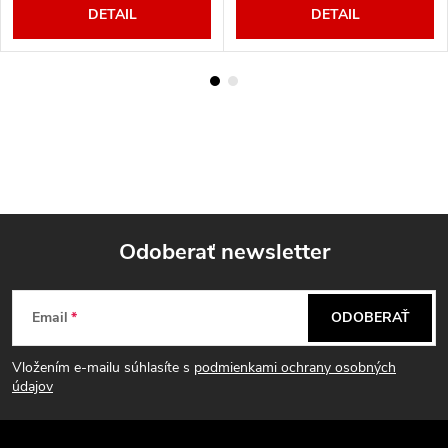
DETAIL
DETAIL
Odoberať newsletter
Z
Email
ODOBERAŤ
á
Vložením e-mailu súhlasíte s
podmienkami ochrany osobných
p
údajov
ä