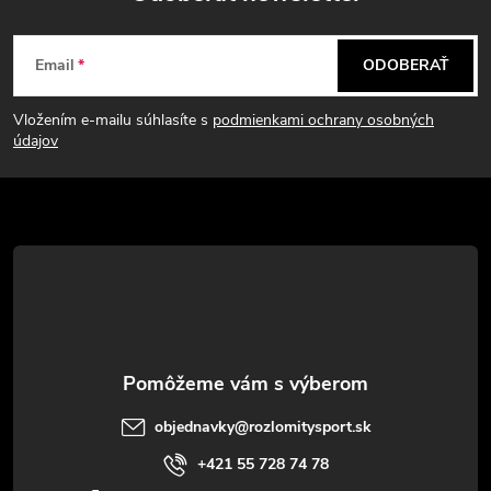
Z
Email
ODOBERAŤ
á
Vložením e-mailu súhlasíte s
podmienkami ochrany osobných
p
údajov
ä
t
i
e
objednavky
@
rozlomitysport.sk
+421 55 728 74 78