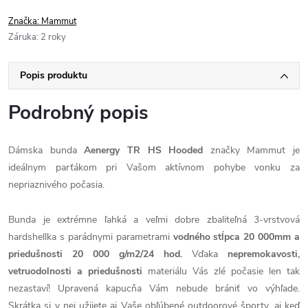
Značka:
Mammut
Záruka
:
2 roky
Popis produktu
Podrobný popis
Dámska bunda
Aenergy TR HS Hooded
značky Mammut je
ideálnym parťákom pri Vašom aktívnom pohybe vonku za
nepriaznivého počasia.
Bunda je extrémne ľahká a veľmi dobre zbaliteľná 3-vrstvová
hardshellka s parádnymi parametrami
vodného stĺpca 20 000mm a
priedušnosti 20 000 g/m2/24 hod.
Vďaka
nepremokavosti,
vetruodolnosti a priedušnosti
materiálu Vás zlé počasie len tak
nezastaví! Upravená kapucňa Vám nebude brániť vo výhľade.
Skrátka si v nej užijete aj Vaše obľúbené outdoorové športy, aj keď