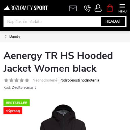
Prejsť
NÁKUPN
KOŠÍK
na
obsah
HĽADAŤ
Bundy
Aenergy TR HS Hooded
Jacket Women black
Neohodnotené
Podrobnosti hodnotenia
Kód:
Zvoľte variant
BESTSELLER
Výpredaj