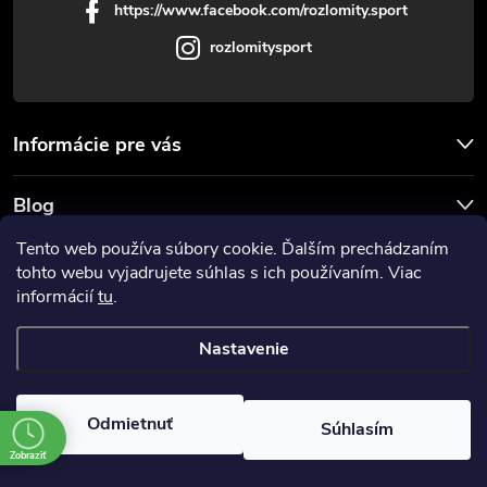
https://www.facebook.com/rozlomity.sport
rozlomitysport
Informácie pre vás
Blog
Tento web používa súbory cookie. Ďalším prechádzaním
Prijímame online platby
tohto webu vyjadrujete súhlas s ich používaním. Viac
informácií
tu
.
Nastavenie
Copyright 2026
Rozlomitysport
. Všetky práva vyhradené.
Odmietnuť
Súhlasím
Vytvoril Shoptet
Zobraziť