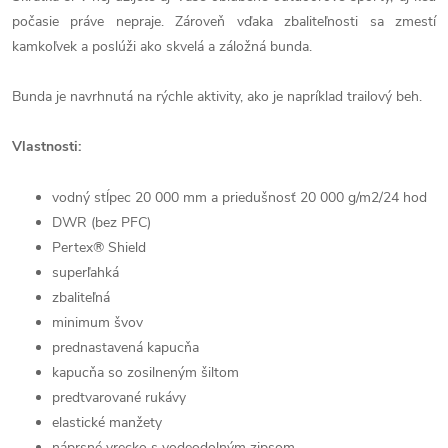
počasie práve nepraje. Zároveň vďaka zbaliteľnosti sa zmestí
kamkoľvek a poslúži ako skvelá a záložná bunda.
Bunda je navrhnutá na rýchle aktivity, ako je napríklad trailový beh.
Vlastnosti:
vodný stĺpec 20 000 mm a priedušnosť 20 000 g/m2/24 hod
DWR (bez PFC)
Pertex® Shield
superľahká
zbaliteľná
minimum švov
prednastavená kapucňa
kapucňa so zosilneným šiltom
predtvarované rukávy
elastické manžety
náprsné vrecko s vodeodolným zipsom