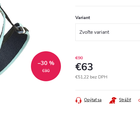
Variant
€90
–30 %
€63
€90
€51,22 bez DPH
Jednotková
cena:
Opýtať sa
Strážiť