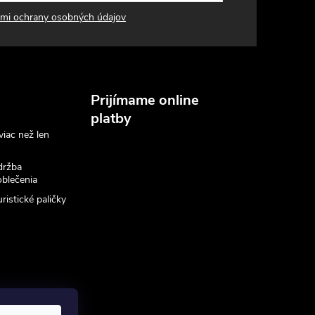
mi ochrany osobných údajov
Prijímame online
platby
viac než len
držba
blečenia
ristické paličky