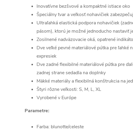
Inovatívne bezšvové a kompaktné istiace oko
Špeciálny tvar a veľkosť nohavičiek zabezpeču
Ultraľahká elastická podpora nohavičiek (zadn
pásom), ktorú je možné jednoducho nastaviť 
Zosilnené nadväzovacie oká, opatrené indiká
Dve veľké pevné materiálové pútka pre ľahké 
expresiek
Dve zadné flexibilné materiálové pútka pre ďal
zadnej strane sedadla na doplnky
Mäkké materiály a flexibilná konštrukcia na j
Štyri rôzne veľkosti: S, M, L, XL
Vyrobené v Európe
Parametre:
Farba: blunotte/celeste