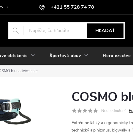
+421 55 728 74 78
ov
O nás
Kontakt
Hodnotenie obchodu
Odstúpiť od zmlu
objednavky@rozlomitysport.sk
HĽADAŤ
ové oblečenie
Športová obuv
Horolezectvo
SMO blunotte/celeste
COSMO blu
Neohodnotené
Po
Extrémne ľahký a ergonomický tr
technický alpinizmus, bigwally a 