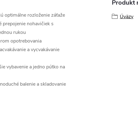
Produkt n
jú optimálne rozloženie záťaže
Úväzy
é prepojenie nohavičiek s
jednou rukou
torom opotrebovania
nacvakávanie a vycvakávanie
šie vybavenie a jedno pútko na
ednoduché balenie a skladovanie