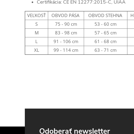
Certifikácia: CE EN 12277:2015-C, UIAA
VEĽKOSŤ
OBVOD PÁSA
OBVOD STEHNA
H
S
75 - 90 cm
53 - 60 cm
M
83 - 98 cm
57 - 65 cm
L
91 - 106 cm
61 - 68 cm
XL
99 - 114 cm
63 - 71 cm
Z
Odoberať newsletter