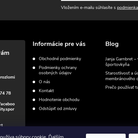
Vložením e-mailu súhlasíte s
podmienka
Informácie pre vás
Blog
Obchodné podmienky
Janja Garnbret – 
športovkyňa
Podmienky ochrany
osobných údajov
Starostlivosť a ú
@
rozlomi
membránového o
O nás
Prečo používať tu
Kontakt
74 78
Hodnotenie obchodu
faceboo
Odstúpiť od zmluvy
ity.spor
rt
oužíva súbory cookie. Ďalším