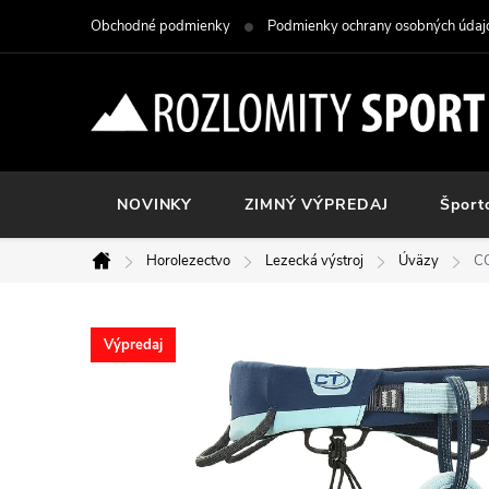
Prejsť
Obchodné podmienky
Podmienky ochrany osobných údaj
na
obsah
NOVINKY
ZIMNÝ VÝPREDAJ
Šport
Horolezectvo
Lezecká výstroj
Úväzy
CO
Domov
Výpredaj