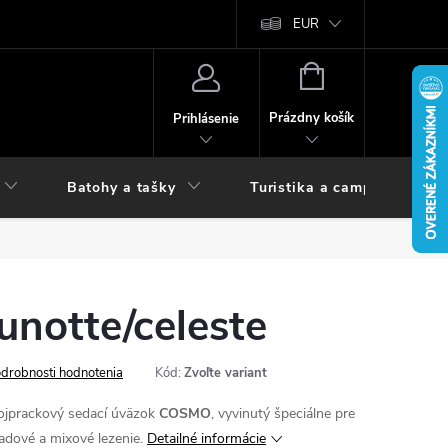
vy
EUR
NÁKUPNÝ
KOŠÍK
Prázdny košík
Prihlásenie
Batohy a tašky
Turistika a camping
notte/celeste
drobnosti hodnotenia
Kód:
Zvoľte variant
ojprackový sedací úväzok
COSMO
, vyvinutý špeciálne pre
ľadové a mixové lezenie.
Detailné informácie