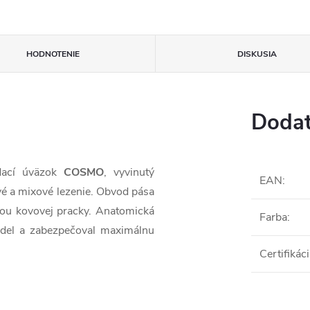
HODNOTENIE
DISKUSIA
Dodat
edací úväzok
COSMO
, vyvinutý
EAN
:
ové a mixové lezenie. Obvod pása
ou kovovej pracky. Anatomická
Farba
:
sedel a zabezpečoval maximálnu
Certifikác