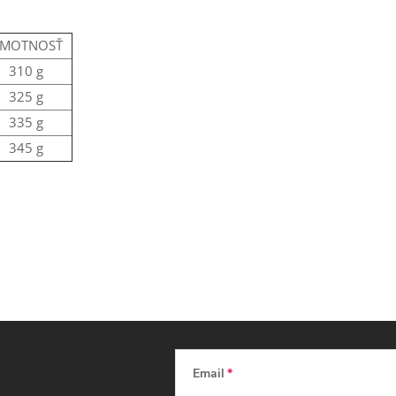
MOTNOSŤ
310 g
325 g
335 g
345 g
Email